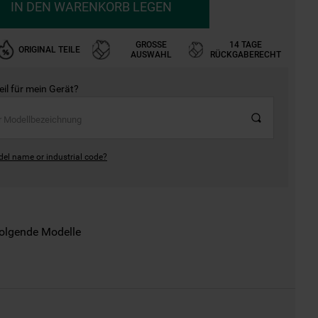
IN DEN WARENKORB LEGEN
GROSSE A
14 TAGE
ORIGINAL TEILE
USWAHL
RÜCKGABERECHT
Teil für mein Gerät?
del name or industrial code?
folgende Modelle