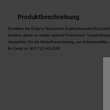
Produktbeschreibung
Erwerben Sie Original Bauknecht Kuehlschraenke Ersatzteil
Gerätes, damit es wieder optimal funktioniert. Unsere Ersatz
überprüfen Sie die Modellbezeichnung, um sicherzustellen, d
Ihr Gerät ist. BOTTLE HOLDER