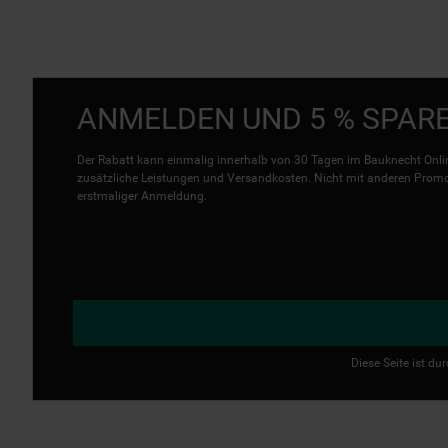
ANMELDEN UND 5 % SPAR
Der Rabatt kann einmalig innerhalb von 30 Tagen im Bauknecht Onlin
zusätzliche Leistungen und Versandkosten. Nicht mit anderen Promo 
erstmaliger Anmeldung.
Diese Seite ist d