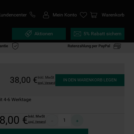
Kundencenter
Mein Konto
Warenkorb
Aktionen
5% Rabatt sichern
antie
Ratenzahlung per PayPal
38
,
00
€
Inkl. MwSt
IN DEN WARENKORB LEGEN
zzgl. Versand
it 4-6 Werktage
8
,
00
€
Inkl. MwSt
－
＋
zzgl. Versand