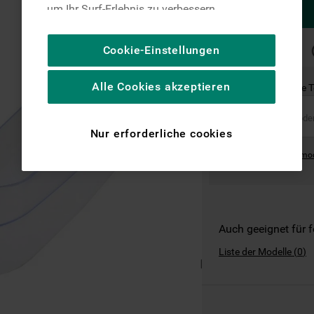
um Ihr Surf-Erlebnis zu verbessern
(unbedingt erforderliche Cookies), um unser
Publikum zu messen (Leistungs-Cookies),
SCHNELLE
Cookie-Einstellungen
LIEFERUNG
um die redaktionellen Inhalte der Website
basierend auf Ihrer Nutzung der Website zu
Alle Cookies akzeptieren
Ist dies das richtige 
personalisieren, die Funktionalität der
Website zu verbessern und Ihnen
spezifische Funktionen anzubieten
Nur erforderliche cookies
(Funktionelle-Cookies) und für
Where can I find the mo
personalisierte und nicht personalisierte
Werbung basierend auf Ihren
Gewohnheiten, Interaktionen mit unseren
Websites, Werbeanzeigen und Interessen
(einschließlich über Drittanbieter und auf
Auch geeignet für 
anderen Websites oder sozialen
Liste der Modelle
(
0
)
Plattformen, beispielsweise Google LLC –
weitere Informationen zu den
Datenschutzbestimmungen von Google
finden Sie hier: