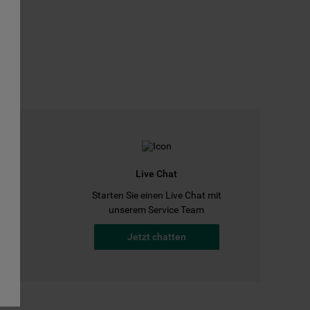
Live Chat
Starten Sie einen Live Chat mit
a
unserem Service Team
Jetzt chatten