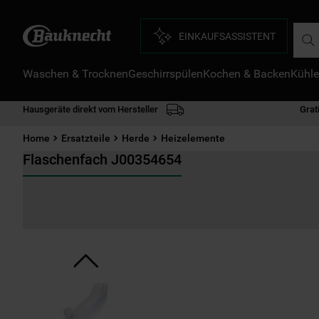
Such
EINKAUFSASSISTENT
Waschen & Trocknen
Geschirrspülen
Kochen & Backen
Kühle
D
1
.
Hausgeräte direkt vom Hersteller
Grat
2
.
Home
Ersatzteile
Herde
Heizelemente
3
.
Flaschenfach J00354654
4
.
5
.
6
.
7
.
8
.
9
.
1