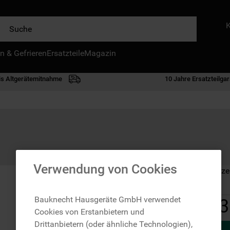
e
n & Gefrieren
IE HÄUFIGSTEN SUCHANFRAGEN
Ersatzteile
Magazin
waschmaschine
is Altgerätemitnahme
10 Jahre Ersatzteilgar
geschirrspülern
kühlgefrierkombination
bko
trockner
kühlschrank
Verwendung von Cookies
Auf Lager: Lieferze
gefrierschrank
mikrowelle
Bauknecht Hausgeräte GmbH verwendet
3
Cookies von Erstanbietern und
toplader
Drittanbietern (oder ähnliche Technologien),
0
.
gefriertruhe