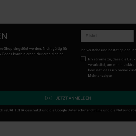
EN
e-Shop eingelöst werden. Nicht gültig für
Ich verstehe und bestätige den In
Codes kombinierbar. Nur erhältlich bei
Ich stimme zu, dass die Ba
verarbeitet, um mir in elektr
bewusst, dass ich meine Zust
Mehr anzeigen
JETZT ANMELDEN
urch reCAPTCHA geschützt und die Google
Datenschutzrichtlinie
und die
Nutzungsbe