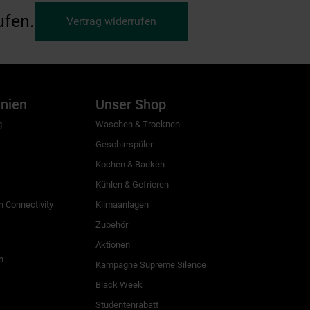
ufen.
Vertrag widerrufen
inien
Unser Shop
g
Waschen & Trocknen
Geschirrspüler
Kochen & Backen
Kühlen & Gefrieren
 Connectivity
Klimaanlagen
Zubehör
Aktionen
n
Kampagne Supreme Silence
Black Week
Studentenrabatt