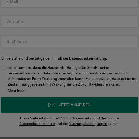
KUNDENCENTER
Ich verstehe und bestätige den Inhalt der
Datenschutzerklärung
.
Ich stimme zu, dass die Bauknecht Hausgeräte GmbH meine
personenbezogenen Daten verarbeitet, um mir in elektronischer und nicht
elektronischer Form Werbung zusenden kann. Mir ist bewusst, dass ich meine
Bedienungsanleitungen
Kontakt
Zustimmung jederzeit mit Wirkung für die Zukunft widerrufen kann.
ungen finden und herunterladen
Wir sind Mo - Sa für Sie d
Mehr lesen
Herunterladen
Jetzt anrufen
JETZT ANMELDEN
Diese Seite ist durch reCAPTCHA geschützt und die Google
Datenschutzrichtlinie
und die
Nutzungsbedingungen
gelten.