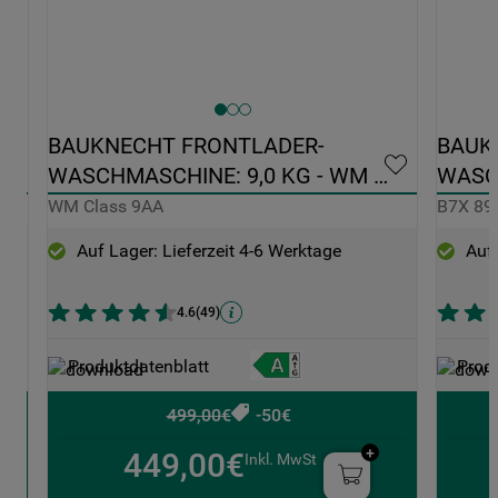
BAUKNECHT FRONTLADER-
BAUK
WASCHMASCHINE: 9,0 KG - WM 
WASCH
CLASS 9AA
SILEN
WM Class 9AA
B7X 89
Auf Lager: Lieferzeit 4-6 Werktage
Auf 
4.6
(
49
)
Produktdatenblatt
Prod
499,00€
-50€
449,00€
Inkl. MwSt