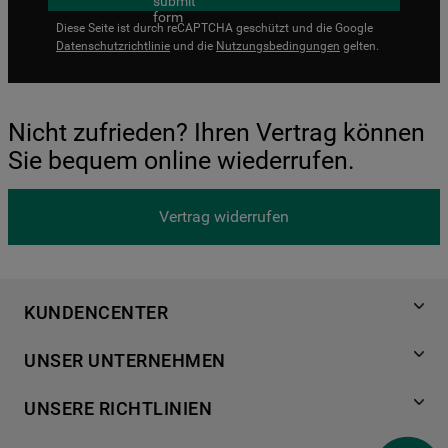
Diese Seite ist durch reCAPTCHA geschützt und die Google
Datenschutzrichtlinie
und die
Nutzungsbedingungen
gelten.
Nicht zufrieden? Ihren Vertrag können
Sie bequem online wiederrufen.
Vertrag widerrufen
KUNDENCENTER
Produktregistrierung
UNSER UNTERNEHMEN
Händlersuche
Über Bauknecht
Häufige Fragen
UNSERE RICHTLINIEN
Für Händler
Kundendienst
Datenschutzerklärung
Karriere