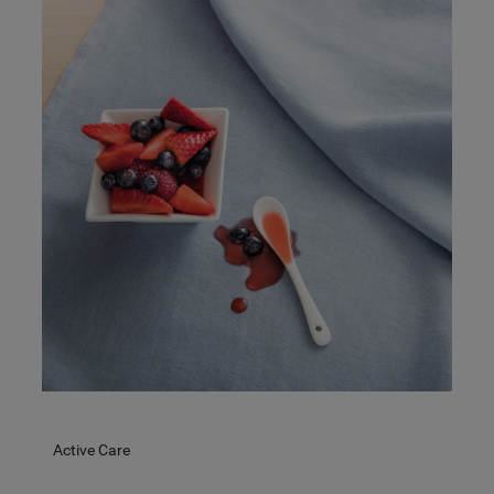
Plattformen, beispielsweise Google LLC –
weitere Informationen zu den
Datenschutzbestimmungen von Google
finden Sie hier:
https://business.safety.google/privacy/
(Profiling- und Marketing-Cookies).
Indem Sie auf die Schaltfläche "Alle
Cookies akzeptieren" klicken, stimmen Sie
der Verwendung all unserer Cookies und
der Weitergabe Ihrer Daten an unsere
Drittanbieter für solche Zwecke zu. Wenn
Sie Ihre Präferenzen festlegen möchten,
klicken Sie auf die Schaltfläche "Cookie
Einstellungen". Um unsere Cookie-Richtlinie
einzusehen klicken sie auf "Mehr
Informationen" . Wenn Sie auf "Nur
Active Care
erforderliche Cookies" klicken, werden
lediglich unbedingt erforderliche Cookis