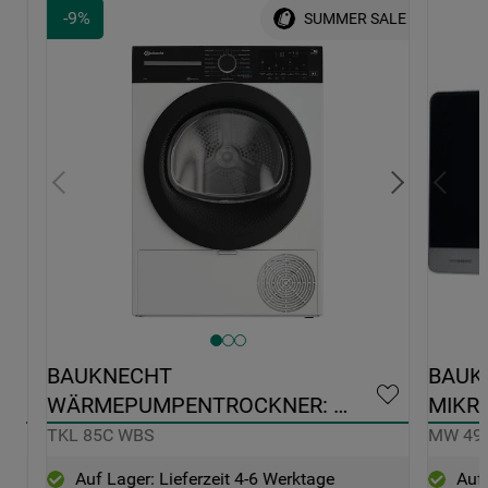
-
9
%
ALE
SUMMER SALE
0 
BAUKNECHT 
BAUK
WÄRMEPUMPENTROCKNER: 
MIKRO
FREISTEHEND, 8,0 KG - TKL 85C WBS
49 SL
TKL 85C WBS
MW 49 
Auf Lager: Lieferzeit 4-6 Werktage
Auf 