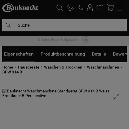
Suche
10 Jahre Ersatzteilgarantie
DIE HÄUFIGSTEN SUCHANFRAGEN
1
.
waschmaschine
Eigenschaften
Produktbeschreibung
Details
Bewert
2
.
geschirrspülern
Home
Hausgeräte
Waschen & Trocknen
Waschmaschinen
3
.
kühlgefrierkombination
BPW 914 B
4
.
bko
5
.
trockner
6
.
kühlschrank
7
.
gefrierschrank
8
.
mikrowelle