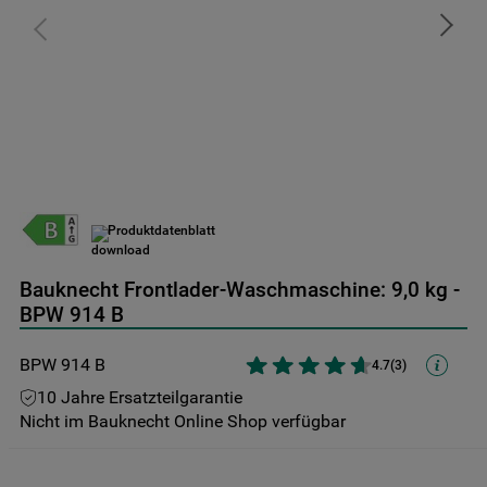
9
.
toplader
10
.
gefriertruhe
Produktdatenblatt
Bauknecht Frontlader-Waschmaschine: 9,0 kg -
BPW 914 B
BPW 914 B
4.7
(
3
)
10 Jahre Ersatzteilgarantie
Nicht im Bauknecht Online Shop verfügbar