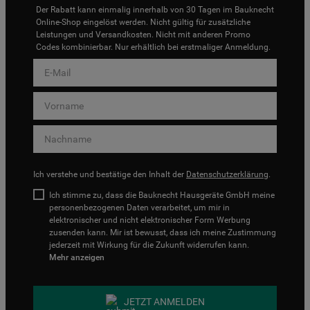
Der Rabatt kann einmalig innerhalb von 30 Tagen im Bauknecht
Online-Shop eingelöst werden. Nicht gültig für zusätzliche
Leistungen und Versandkosten. Nicht mit anderen Promo
Codes kombinierbar. Nur erhältlich bei erstmaliger Anmeldung.
Ich verstehe und bestätige den Inhalt der
Datenschutzerklärung
.
Ich stimme zu, dass die Bauknecht Hausgeräte GmbH meine
personenbezogenen Daten verarbeitet, um mir in
elektronischer und nicht elektronischer Form Werbung
zusenden kann. Mir ist bewusst, dass ich meine Zustimmung
jederzeit mit Wirkung für die Zukunft widerrufen kann.
Mehr anzeigen
JETZT ANMELDEN