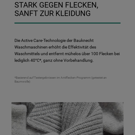
STARK GEGEN FLECKEN,
gesetzt. Mehr Informationen
SANFT ZUR KLEIDUNG
https://www.bauknecht.de/seiten/nutzung-
von-cookies
Die Active Care-Technologie der Bauknecht
Waschmaschinen erhöht die Effektivität des
Waschmittels und entfernt mühelos über 100 Flecken bei
lediglich 40°C*, ganz ohne Vorbehandlung.
*Basierend auf Testergebnissen im Antiflecken-Programm (getestet an
Baumwolle)