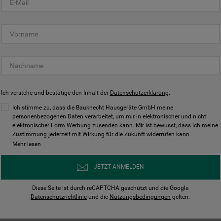
KUNDENCENTER
Ich verstehe und bestätige den Inhalt der
Datenschutzerklärung
.
Ich stimme zu, dass die Bauknecht Hausgeräte GmbH meine
personenbezogenen Daten verarbeitet, um mir in elektronischer und nicht
elektronischer Form Werbung zusenden kann. Mir ist bewusst, dass ich meine
Bedienungsanleitungen
Kontakt
Zustimmung jederzeit mit Wirkung für die Zukunft widerrufen kann.
ungen finden und herunterladen
Wir sind Mo - Sa für Sie d
Mehr lesen
Herunterladen
Jetzt anrufen
JETZT ANMELDEN
Diese Seite ist durch reCAPTCHA geschützt und die Google
Datenschutzrichtlinie
und die
Nutzungsbedingungen
gelten.