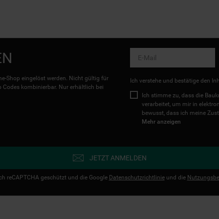
EN
e-Shop eingelöst werden. Nicht gültig für
Ich verstehe und bestätige den In
Codes kombinierbar. Nur erhältlich bei
Ich stimme zu, dass die Ba
verarbeitet, um mir in elektr
bewusst, dass ich meine Zust
Mehr anzeigen
JETZT ANMELDEN
urch reCAPTCHA geschützt und die Google
Datenschutzrichtlinie
und die
Nutzungsbe