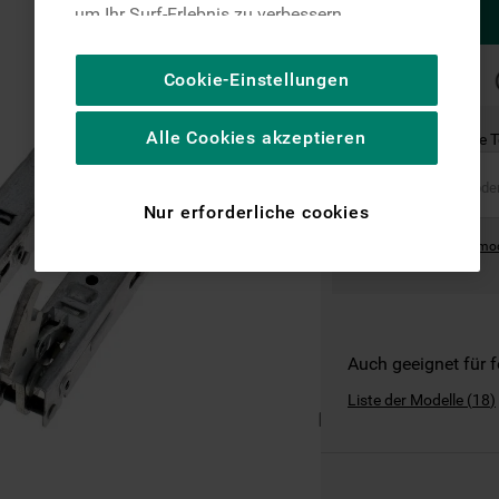
um Ihr Surf-Erlebnis zu verbessern
(unbedingt erforderliche Cookies), um unser
Publikum zu messen (Leistungs-Cookies),
SCHNELLE
Cookie-Einstellungen
LIEFERUNG
um die redaktionellen Inhalte der Website
basierend auf Ihrer Nutzung der Website zu
Alle Cookies akzeptieren
Ist dies das richtige 
personalisieren, die Funktionalität der
Website zu verbessern und Ihnen
spezifische Funktionen anzubieten
Nur erforderliche cookies
(Funktionelle-Cookies) und für
Where can I find the mo
personalisierte und nicht personalisierte
Werbung basierend auf Ihren
Gewohnheiten, Interaktionen mit unseren
Websites, Werbeanzeigen und Interessen
(einschließlich über Drittanbieter und auf
Auch geeignet für 
anderen Websites oder sozialen
Liste der Modelle
(
18
)
Plattformen, beispielsweise Google LLC –
weitere Informationen zu den
Datenschutzbestimmungen von Google
finden Sie hier: