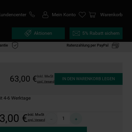
Kundencenter
Mein Konto
Warenkorb
Aktionen
5% Rabatt sichern
antie
Ratenzahlung per PayPal
63
,
00
€
Inkl. MwSt
IN DEN WARENKORB LEGEN
zzgl. Versand
it 4-6 Werktage
3
,
00
€
Inkl. MwSt
－
＋
zzgl. Versand