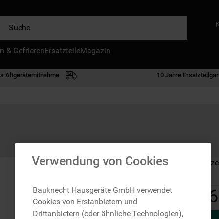
e
n & Gefrieren
IE HÄUFIGSTEN SUCHANFRAGEN
Ersatzteile
Magazin
waschmaschine
is Altgerätemitnahme
10 Jahre Ersatzteilgar
geschirrspülern
kühlgefrierkombination
bko
trockner
kühlschrank
Verwendung von Cookies
Auf Lager: Lieferze
gefrierschrank
mikrowelle
Bauknecht Hausgeräte GmbH verwendet
6
Cookies von Erstanbietern und
toplader
Drittanbietern (oder ähnliche Technologien),
0
.
gefriertruhe