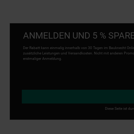
ANMELDEN UND 5 % SPAR
Der Rabatt kann einmalig innerhalb von 30 Tagen im Bauknecht Onlin
zusätzliche Leistungen und Versandkosten. Nicht mit anderen Promo 
erstmaliger Anmeldung.
Diese Seite ist d