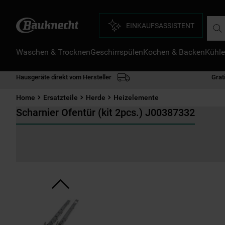
Such
EINKAUFSASSISTENT
Waschen & Trocknen
Geschirrspülen
Kochen & Backen
Kühle
D
1
.
Hausgeräte direkt vom Hersteller
Grat
2
.
Home
Ersatzteile
Herde
Heizelemente
3
.
Scharnier Ofentür (kit 2pcs.) J00387332
4
.
5
.
6
.
7
.
8
.
9
.
1