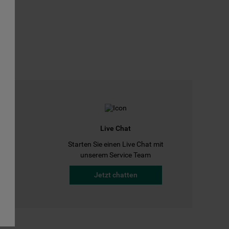
Live Chat
Starten Sie einen Live Chat mit
a
unserem Service Team
Jetzt chatten