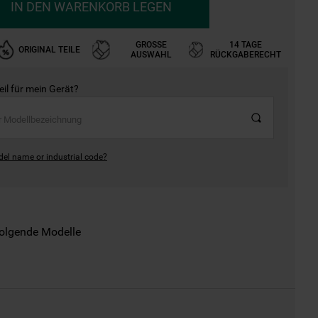
IN DEN WARENKORB LEGEN
GROSSE A
14 TAGE
ORIGINAL TEILE
USWAHL
RÜCKGABERECHT
Teil für mein Gerät?
del name or industrial code?
folgende Modelle