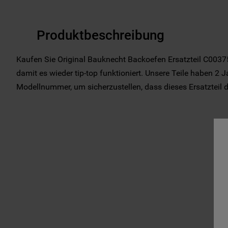
Produktbeschreibung
Kaufen Sie Original Bauknecht Backoefen Ersatzteil C00375
damit es wieder tip-top funktioniert. Unsere Teile haben 2 J
Modellnummer, um sicherzustellen, dass dieses Ersatzteil das