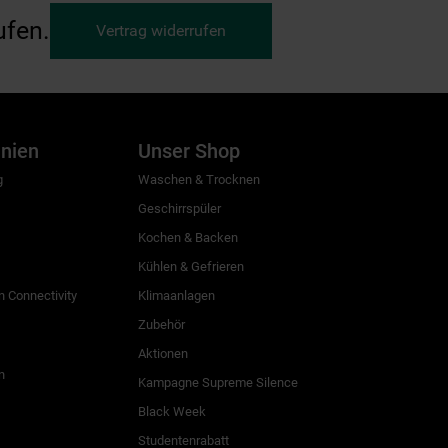
ufen.
Vertrag widerrufen
inien
Unser Shop
g
Waschen & Trocknen
Geschirrspüler
Kochen & Backen
Kühlen & Gefrieren
 Connectivity
Klimaanlagen
Zubehör
Aktionen
n
Kampagne Supreme Silence
Black Week
Studentenrabatt