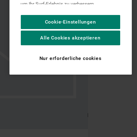
um Ihr Surf-Erlebnis zu verbessern
(unbedingt erforderliche Cookies), um unser
Publikum zu messen (Leistungs-Cookies),
Cookie-Einstellungen
um die redaktionellen Inhalte der Website
basierend auf Ihrer Nutzung der Website zu
Alle Cookies akzeptieren
personalisieren, die Funktionalität der
Website zu verbessern und Ihnen
spezifische Funktionen anzubieten
Nur erforderliche cookies
(Funktionelle-Cookies) und für
personalisierte und nicht personalisierte
Werbung basierend auf Ihren
Gewohnheiten, Interaktionen mit unseren
Websites, Werbeanzeigen und Interessen
(einschließlich über Drittanbieter und auf
anderen Websites oder sozialen
Plattformen, beispielsweise Google LLC –
weitere Informationen zu den
Datenschutzbestimmungen von Google
finden Sie hier: