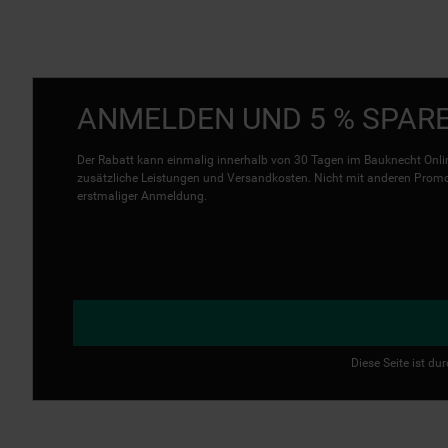
ANMELDEN UND 5 % SPAR
Der Rabatt kann einmalig innerhalb von 30 Tagen im Bauknecht Onlin
zusätzliche Leistungen und Versandkosten. Nicht mit anderen Promo 
erstmaliger Anmeldung.
Diese Seite ist d