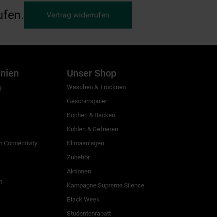
ufen.
Vertrag widerrufen
inien
Unser Shop
g
Waschen & Trocknen
Geschirrspüler
Kochen & Backen
Kühlen & Gefrieren
 Connectivity
Klimaanlagen
Zubehör
Aktionen
n
Kampagne Supreme Silence
Black Week
Studentenrabatt