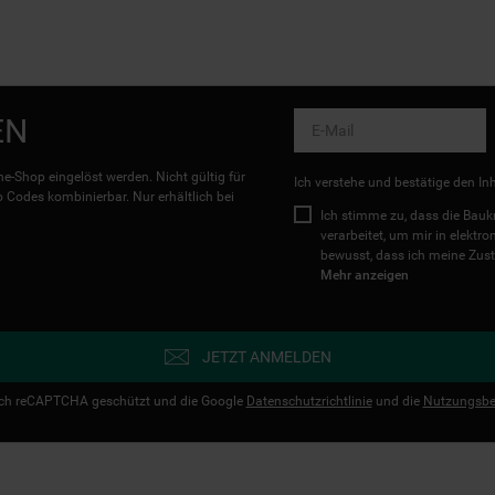
EN
e-Shop eingelöst werden. Nicht gültig für
Ich verstehe und bestätige den In
Codes kombinierbar. Nur erhältlich bei
Ich stimme zu, dass die Ba
verarbeitet, um mir in elektr
bewusst, dass ich meine Zust
Mehr anzeigen
JETZT ANMELDEN
urch reCAPTCHA geschützt und die Google
Datenschutzrichtlinie
und die
Nutzungsbe