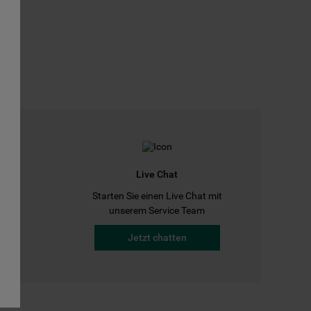
Live Chat
Starten Sie einen Live Chat mit
a
unserem Service Team
Jetzt chatten