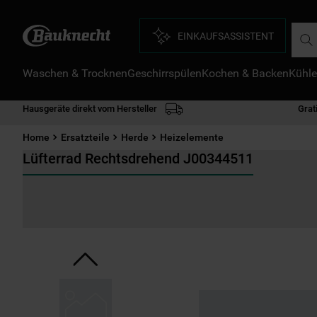
Such
EINKAUFSASSISTENT
Waschen & Trocknen
Geschirrspülen
Kochen & Backen
Kühle
D
1
.
Hausgeräte direkt vom Hersteller
Grat
2
.
Home
Ersatzteile
Herde
Heizelemente
3
.
Lüfterrad Rechtsdrehend J00344511
4
.
5
.
6
.
7
.
8
.
9
.
1