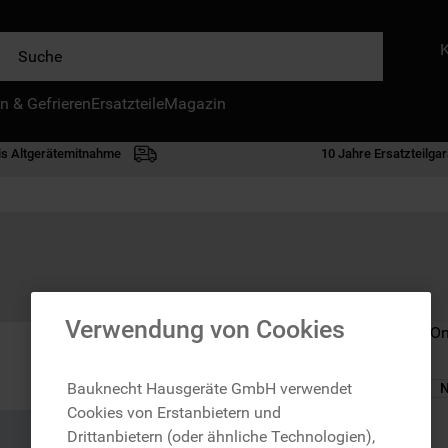
e
n & Gefrieren
IE HÄUFIGSTEN SUCHANFRAGEN
Ersatzteile
Magazin
waschmaschine
is Altgerätemitnahme
10 Jahre Ersatzteilgar
geschirrspülern
kühlgefrierkombination
bko
trockner
kühlschrank
Verwendung von Cookies
Nicht im Bauknecht On
gefrierschrank
mikrowelle
Bauknecht Hausgeräte GmbH verwendet
N
Cookies von Erstanbietern und
toplader
zzgl. Versand
Drittanbietern (oder ähnliche Technologien),
0
.
gefriertruhe