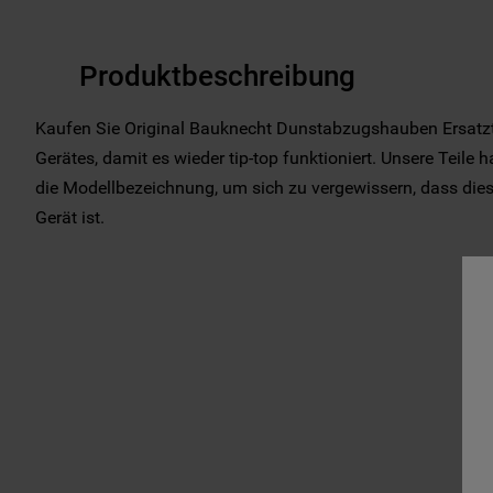
Produktbeschreibung
Kaufen Sie Original Bauknecht Dunstabzugshauben Ersatzte
Gerätes, damit es wieder tip-top funktioniert. Unsere Teile 
die Modellbezeichnung, um sich zu vergewissern, dass dieses
Gerät ist.