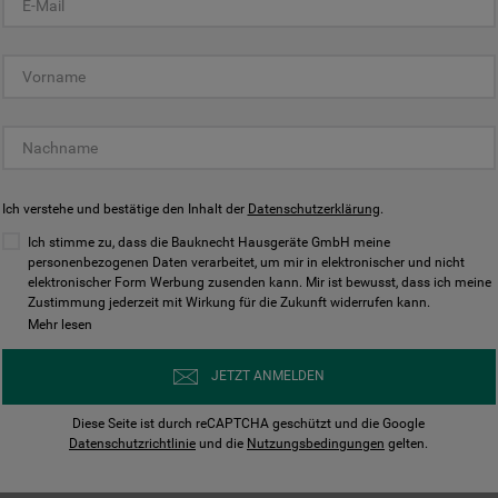
KUNDENCENTER
Ich verstehe und bestätige den Inhalt der
Datenschutzerklärung
.
Ich stimme zu, dass die Bauknecht Hausgeräte GmbH meine
personenbezogenen Daten verarbeitet, um mir in elektronischer und nicht
elektronischer Form Werbung zusenden kann. Mir ist bewusst, dass ich meine
Bedienungsanleitungen
Kontakt
Zustimmung jederzeit mit Wirkung für die Zukunft widerrufen kann.
ungen finden und herunterladen
Wir sind Mo - Sa für Sie d
Mehr lesen
Herunterladen
Jetzt anrufen
JETZT ANMELDEN
Diese Seite ist durch reCAPTCHA geschützt und die Google
Datenschutzrichtlinie
und die
Nutzungsbedingungen
gelten.