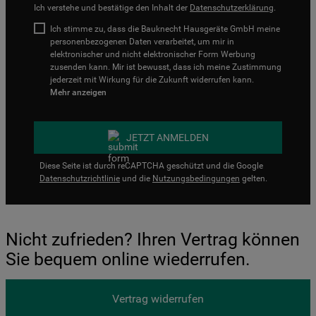
Ich verstehe und bestätige den Inhalt der
Datenschutzerklärung
.
Ich stimme zu, dass die Bauknecht Hausgeräte GmbH meine
personenbezogenen Daten verarbeitet, um mir in
elektronischer und nicht elektronischer Form Werbung
zusenden kann. Mir ist bewusst, dass ich meine Zustimmung
jederzeit mit Wirkung für die Zukunft widerrufen kann.
Mehr anzeigen
JETZT ANMELDEN
Diese Seite ist durch reCAPTCHA geschützt und die Google
Datenschutzrichtlinie
und die
Nutzungsbedingungen
gelten.
Nicht zufrieden? Ihren Vertrag können
Sie bequem online wiederrufen.
Vertrag widerrufen