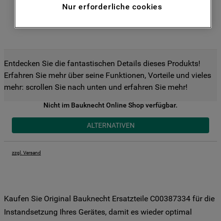
Nur erforderliche cookies
Funktionen anzubieten (Funktionelle-
Cookies) und für personalisierte und nicht
personalisierte Werbung basierend auf
Ihren Gewohnheiten, Interaktionen mit
unseren Websites, Werbeanzeigen und
Entdecken Sie die fantastischen Details dieses Produkts!
Interessen (einschließlich über Drittanbieter
Erfahren Sie mehr über seine Funktionen, Vorteile und vieles
und auf anderen Websites oder sozialen
mehr: scrollen Sie nach unten und erfahren Sie mehr!
Plattformen, beispielsweise Google LLC –
weitere Informationen zu den
Nicht im Bauknecht Online Shop verfügbar.
Datenschutzbestimmungen von Google
ALTERNATIVEN
finden Sie hier:
https://business.safety.google/privacy/
(Profiling- und Marketing-Cookies).
zzgl. Versand
Indem Sie auf die Schaltfläche "Alle
Cookies akzeptieren" klicken, stimmen Sie
der Verwendung all unserer Cookies und
Kaufen Sie Original Bauknecht Ersatzteile C00387334 für die
der Weitergabe Ihrer Daten an unsere
Instandsetzung Ihres Gerätes, damit es wieder optimal