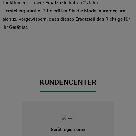
Drittanbieter für solche Zwecke zu. Wenn
funktioniert. Unsere Ersatzteile haben 2 Jahre
Sie Ihre Präferenzen festlegen möchten,
Herstellergarantie. Bitte prüfen Sie die Modellnummer, um
klicken Sie auf die Schaltfläche "Cookie
sich zu vergewissern, dass dieses Ersatzteil das Richtige für
Einstellungen". Um unsere Cookie-Richtlinie
Ihr Gerät ist.
einzusehen klicken sie auf "Mehr
Informationen" . Wenn Sie auf "Nur
erforderliche Cookies" klicken, werden
lediglich unbedingt erforderliche Cookis
gesetzt. Mehr Informationen
https://www.bauknecht.de/seiten/nutzung-
von-cookies
KUNDENCENTER
Gerät registrieren