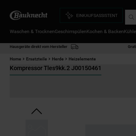
Such
EINKAUFSASSISTENT
Waschen & Trocknen
Geschirrspülen
Kochen & Backen
Kühle
D
1
.
Hausgeräte direkt vom Hersteller
Grat
2
.
Home
Ersatzteile
Herde
Heizelemente
3
.
Kompressor Tles9kk.2 J00150461
4
.
5
.
6
.
7
.
8
.
9
.
1