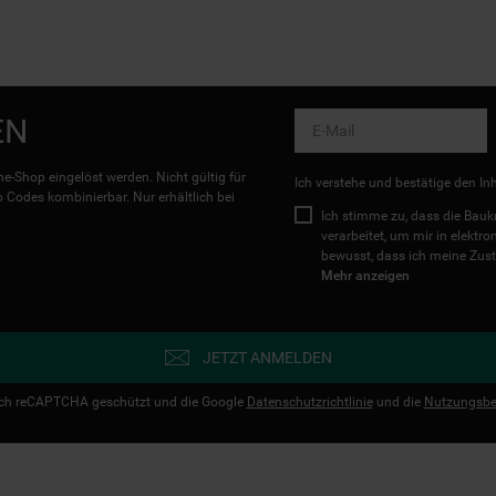
EN
e-Shop eingelöst werden. Nicht gültig für
Ich verstehe und bestätige den In
Codes kombinierbar. Nur erhältlich bei
Ich stimme zu, dass die Ba
verarbeitet, um mir in elektr
bewusst, dass ich meine Zust
Mehr anzeigen
JETZT ANMELDEN
urch reCAPTCHA geschützt und die Google
Datenschutzrichtlinie
und die
Nutzungsbe