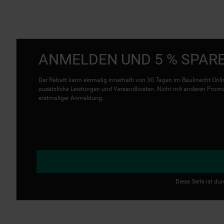
ANMELDEN UND 5 % SPAR
Der Rabatt kann einmalig innerhalb von 30 Tagen im Bauknecht Onlin
zusätzliche Leistungen und Versandkosten. Nicht mit anderen Promo 
erstmaliger Anmeldung.
Diese Seite ist d