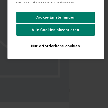
um Ihr Surf-Erlebnis zu verbessern
(unbedingt erforderliche Cookies), um unser
Publikum zu messen (Leistungs-Cookies),
Cookie-Einstellungen
um die redaktionellen Inhalte der Website
basierend auf Ihrer Nutzung der Website zu
Alle Cookies akzeptieren
personalisieren, die Funktionalität der
Website zu verbessern und Ihnen
spezifische Funktionen anzubieten
Nur erforderliche cookies
(Funktionelle-Cookies) und für
personalisierte und nicht personalisierte
Werbung basierend auf Ihren
Gewohnheiten, Interaktionen mit unseren
Websites, Werbeanzeigen und Interessen
(einschließlich über Drittanbieter und auf
anderen Websites oder sozialen
Plattformen, beispielsweise Google LLC –
weitere Informationen zu den
Datenschutzbestimmungen von Google
finden Sie hier: