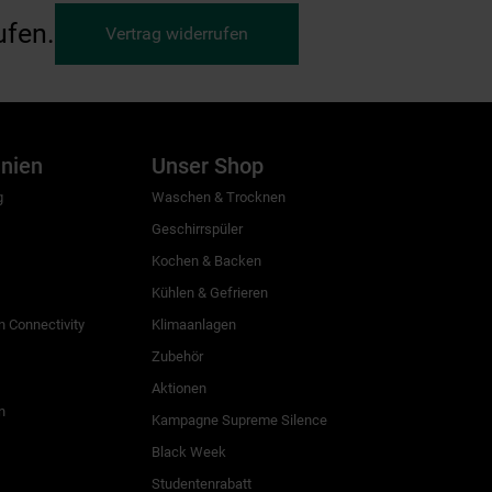
ufen.
Vertrag widerrufen
inien
Unser Shop
g
Waschen & Trocknen
Geschirrspüler
Kochen & Backen
Kühlen & Gefrieren
 Connectivity
Klimaanlagen
Zubehör
Aktionen
n
Kampagne Supreme Silence
Black Week
Studentenrabatt