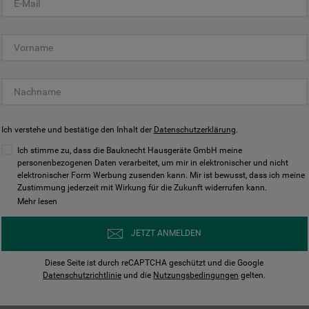
KUNDENCENTER
Ich verstehe und bestätige den Inhalt der
Datenschutzerklärung
.
Ich stimme zu, dass die Bauknecht Hausgeräte GmbH meine
personenbezogenen Daten verarbeitet, um mir in elektronischer und nicht
elektronischer Form Werbung zusenden kann. Mir ist bewusst, dass ich meine
Bedienungsanleitungen
Kontakt
Zustimmung jederzeit mit Wirkung für die Zukunft widerrufen kann.
ungen finden und herunterladen
Wir sind Mo - Sa für Sie d
Mehr lesen
Herunterladen
Jetzt anrufen
JETZT ANMELDEN
Diese Seite ist durch reCAPTCHA geschützt und die Google
Datenschutzrichtlinie
und die
Nutzungsbedingungen
gelten.