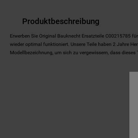
Produktbeschreibung
Erwerben Sie Original Bauknecht Ersatzteile C00215785 für
wieder optimal funktioniert. Unsere Teile haben 2 Jahre Hers
Modellbezeichnung, um sich zu vergewissern, dass dieses Tei