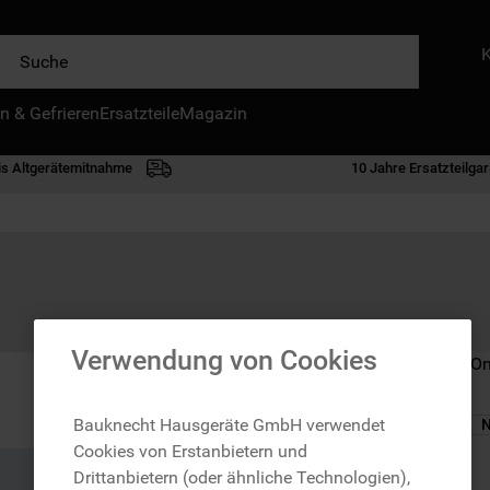
e
n & Gefrieren
IE HÄUFIGSTEN SUCHANFRAGEN
Ersatzteile
Magazin
waschmaschine
is Altgerätemitnahme
10 Jahre Ersatzteilgar
geschirrspülern
kühlgefrierkombination
bko
trockner
kühlschrank
Verwendung von Cookies
Nicht im Bauknecht On
gefrierschrank
mikrowelle
Bauknecht Hausgeräte GmbH verwendet
N
Cookies von Erstanbietern und
toplader
zzgl. Versand
Drittanbietern (oder ähnliche Technologien),
0
.
gefriertruhe