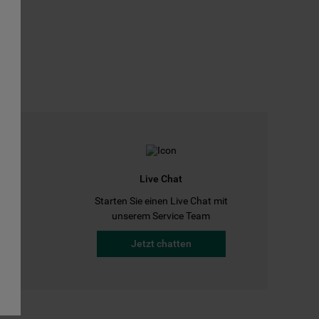
Live Chat
Starten Sie einen Live Chat mit
a
unserem Service Team
Jetzt chatten