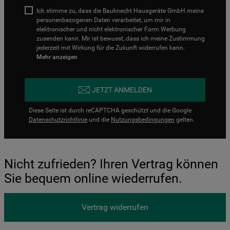
Ich stimme zu, dass die Bauknecht Hausgeräte GmbH meine
personenbezogenen Daten verarbeitet, um mir in
elektronischer und nicht elektronischer Form Werbung
zusenden kann. Mir ist bewusst, dass ich meine Zustimmung
jederzeit mit Wirkung für die Zukunft widerrufen kann.
Mehr anzeigen
JETZT ANMELDEN
Diese Seite ist durch reCAPTCHA geschützt und die Google
Datenschutzrichtlinie
und die
Nutzungsbedingungen
gelten.
Nicht zufrieden? Ihren Vertrag können
Sie bequem online wiederrufen.
Vertrag widerrufen