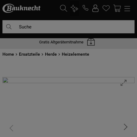
Suche
Gratis Altgerätemitnahme
DIE HÄUFIGSTEN SUCHANFRAGEN
Home
1
Ersatzteile
.
waschmaschine
Herde
Heizelemente
2
.
geschirrspülern
3
.
kühlgefrierkombination
4
.
bko
5
.
trockner
6
.
kühlschrank
7
.
gefrierschrank
8
.
mikrowelle