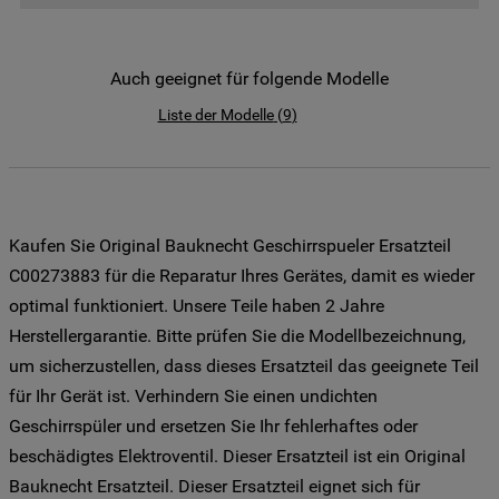
der Verwendung all unserer Cookies und
der Weitergabe Ihrer Daten an unsere
Drittanbieter für solche Zwecke zu. Wenn
Auch geeignet für folgende Modelle
Sie Ihre Präferenzen festlegen möchten,
Liste der Modelle
(
9
)
klicken Sie auf die Schaltfläche "Cookie
Einstellungen". Um unsere Cookie-Richtlinie
einzusehen klicken sie auf "Mehr
Informationen" . Wenn Sie auf "Nur
erforderliche Cookies" klicken, werden
Kaufen Sie Original Bauknecht Geschirrspueler Ersatzteil
lediglich unbedingt erforderliche Cookis
C00273883 für die Reparatur Ihres Gerätes, damit es wieder
gesetzt. Mehr Informationen
optimal funktioniert. Unsere Teile haben 2 Jahre
https://www.bauknecht.de/seiten/nutzung-
Herstellergarantie. Bitte prüfen Sie die Modellbezeichnung,
von-cookies
um sicherzustellen, dass dieses Ersatzteil das geeignete Teil
für Ihr Gerät ist. Verhindern Sie einen undichten
Geschirrspüler und ersetzen Sie Ihr fehlerhaftes oder
beschädigtes Elektroventil. Dieser Ersatzteil ist ein Original
Bauknecht Ersatzteil. Dieser Ersatzteil eignet sich für