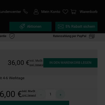
Kundencenter
Mein Konto
Warenkorb
Aktionen
5% Rabatt sichern
antie
Ratenzahlung per PayPal
36
,
00
€
Inkl. MwSt
IN DEN WARENKORB LEGEN
zzgl. Versand
it 4-6 Werktage
6
,
00
€
Inkl. MwSt
－
＋
zzgl. Versand