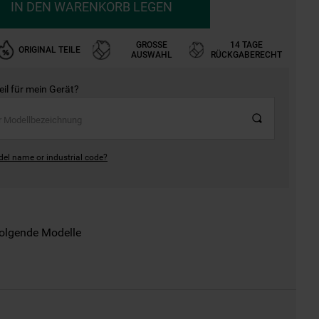
IN DEN WARENKORB LEGEN
GROSSE A
14 TAGE
ORIGINAL TEILE
USWAHL
RÜCKGABERECHT
Teil für mein Gerät?
del name or industrial code?
folgende Modelle