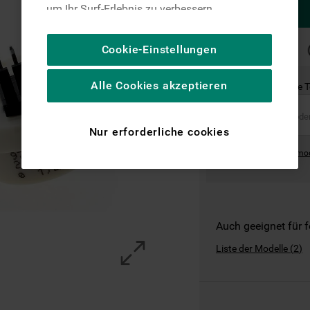
um Ihr Surf-Erlebnis zu verbessern
(unbedingt erforderliche Cookies), um unser
Publikum zu messen (Leistungs-Cookies),
SCHNELLE
Cookie-Einstellungen
LIEFERUNG
um die redaktionellen Inhalte der Website
basierend auf Ihrer Nutzung der Website zu
Alle Cookies akzeptieren
Ist dies das richtige 
personalisieren, die Funktionalität der
Website zu verbessern und Ihnen
spezifische Funktionen anzubieten
Nur erforderliche cookies
(Funktionelle-Cookies) und für
Where can I find the mo
personalisierte und nicht personalisierte
Werbung basierend auf Ihren
Gewohnheiten, Interaktionen mit unseren
Websites, Werbeanzeigen und Interessen
(einschließlich über Drittanbieter und auf
Auch geeignet für 
anderen Websites oder sozialen
Liste der Modelle
(
2
)
Plattformen, beispielsweise Google LLC –
weitere Informationen zu den
Datenschutzbestimmungen von Google
finden Sie hier: