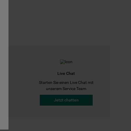
Live Chat
Starten Sie einen Live Chat mit
a
unserem Service Team
Jetzt chatten