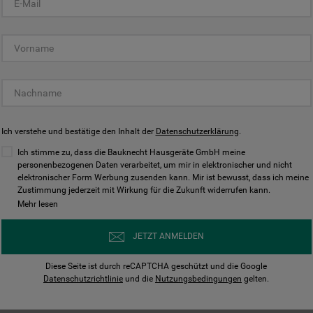
KUNDENCENTER
Ich verstehe und bestätige den Inhalt der
Datenschutzerklärung
.
Ich stimme zu, dass die Bauknecht Hausgeräte GmbH meine
personenbezogenen Daten verarbeitet, um mir in elektronischer und nicht
elektronischer Form Werbung zusenden kann. Mir ist bewusst, dass ich meine
Bedienungsanleitungen
Kontakt
Zustimmung jederzeit mit Wirkung für die Zukunft widerrufen kann.
ungen finden und herunterladen
Wir sind Mo - Sa für Sie d
Mehr lesen
Herunterladen
Jetzt anrufen
JETZT ANMELDEN
Diese Seite ist durch reCAPTCHA geschützt und die Google
Datenschutzrichtlinie
und die
Nutzungsbedingungen
gelten.