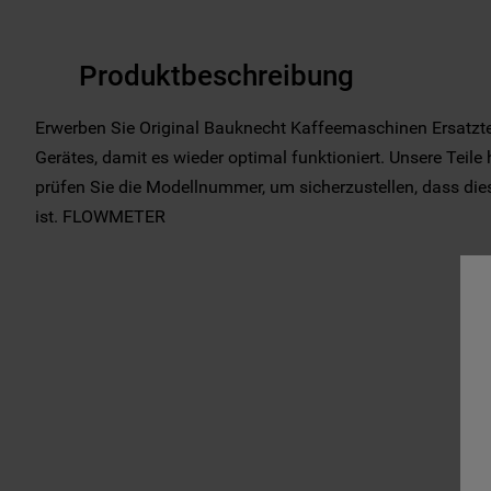
Produktbeschreibung
Erwerben Sie Original Bauknecht Kaffeemaschinen Ersatzte
Gerätes, damit es wieder optimal funktioniert. Unsere Teile 
prüfen Sie die Modellnummer, um sicherzustellen, dass diese
ist. FLOWMETER