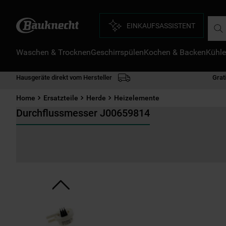
Such
EINKAUFSASSISTENT
Waschen & Trocknen
Geschirrspülen
Kochen & Backen
Kühle
D
1
.
Hausgeräte direkt vom Hersteller
Grat
2
.
Home
Ersatzteile
Herde
Heizelemente
3
.
Durchflussmesser J00659814
4
.
5
.
6
.
7
.
8
.
9
.
1