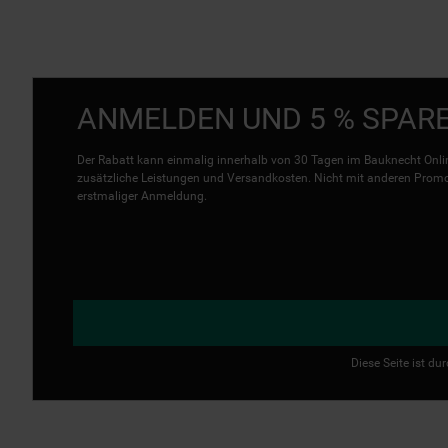
ANMELDEN UND 5 % SPAR
Der Rabatt kann einmalig innerhalb von 30 Tagen im Bauknecht Onlin
zusätzliche Leistungen und Versandkosten. Nicht mit anderen Promo 
erstmaliger Anmeldung.
Diese Seite ist d