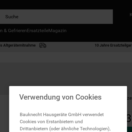
e
n & Gefrieren
IE HÄUFIGSTEN SUCHANFRAGEN
Ersatzteile
Magazin
waschmaschine
is Altgerätemitnahme
10 Jahre Ersatzteilgar
geschirrspülern
kühlgefrierkombination
bko
trockner
kühlschrank
Verwendung von Cookies
Auf Lager: Lieferze
mikrowelle
toplader
Bauknecht Hausgeräte GmbH verwendet
3
Cookies von Erstanbietern und
gefriertruhe
Drittanbietern (oder ähnliche Technologien),
0
.
kühl-gefrierkombination freistehend