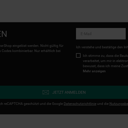
EN
e-Shop eingelöst werden. Nicht gültig für
Ich verstehe und bestätige den In
Codes kombinierbar. Nur erhältlich bei
Ich stimme zu, dass die Ba
verarbeitet, um mir in elektr
bewusst, dass ich meine Zust
Mehr anzeigen
JETZT ANMELDEN
urch reCAPTCHA geschützt und die Google
Datenschutzrichtlinie
und die
Nutzungsbe