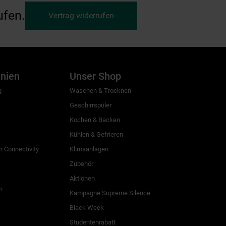
ufen.
Vertrag widerrufen
inien
Unser Shop
g
Waschen & Trocknen
Geschirrspüler
Kochen & Backen
Kühlen & Gefrieren
 Connectivity
Klimaanlagen
Zubehör
Aktionen
n
Kampagne Supreme Silence
Black Week
Studentenrabatt