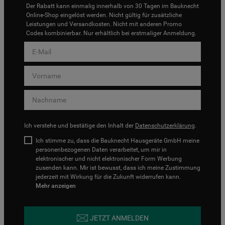
Der Rabatt kann einmalig innerhalb von 30 Tagen im Bauknecht
Online-Shop eingelöst werden. Nicht gültig für zusätzliche
Leistungen und Versandkosten. Nicht mit anderen Promo
Codes kombinierbar. Nur erhältlich bei erstmaliger Anmeldung.
Ich verstehe und bestätige den Inhalt der
Datenschutzerklärung
.
Ich stimme zu, dass die Bauknecht Hausgeräte GmbH meine
personenbezogenen Daten verarbeitet, um mir in
elektronischer und nicht elektronischer Form Werbung
zusenden kann. Mir ist bewusst, dass ich meine Zustimmung
jederzeit mit Wirkung für die Zukunft widerrufen kann.
Mehr anzeigen
JETZT ANMELDEN