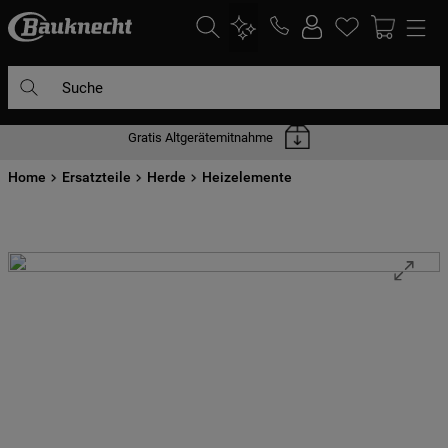
Suche
Gratis Altgerätemitnahme
DIE HÄUFIGSTEN SUCHANFRAGEN
Home
1
Ersatzteile
.
waschmaschine
Herde
Heizelemente
2
.
geschirrspülern
3
.
kühlgefrierkombination
4
.
bko
5
.
trockner
6
.
kühlschrank
7
.
gefrierschrank
8
.
mikrowelle