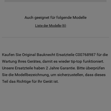
der Weitergabe Ihrer Daten an unsere
Drittanbieter für solche Zwecke zu. Wenn
Sie Ihre Präferenzen festlegen möchten,
Auch geeignet für folgende Modelle
klicken Sie auf die Schaltfläche "Cookie
Liste der Modelle
(
6
)
Einstellungen". Um unsere Cookie-Richtlinie
einzusehen klicken sie auf "Mehr
Informationen" . Wenn Sie auf "Nur
erforderliche Cookies" klicken, werden
lediglich unbedingt erforderliche Cookis
Kaufen Sie Original Bauknecht Ersatzteile C00768987 für die
gesetzt. Mehr Informationen
Wartung Ihres Gerätes, damit es wieder tip-top funktioniert.
https://www.bauknecht.de/seiten/nutzung-
Unsere Ersatzteile haben 2 Jahre Garantie. Bitte überprüfen
von-cookies
Sie die Modellbezeichnung, um sicherzustellen, dass dieses
Teil das Richtige für Ihr Gerät ist.