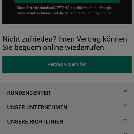
Diese Seite ist durch reCAPTCHA geschützt und die Google
Datenschutzrichtlinie
und die
Nutzungsbedingungen
gelten.
Nicht zufrieden? Ihren Vertrag können
Sie bequem online wiederrufen.
Vertrag widerrufen
KUNDENCENTER
Produktregistrierung
UNSER UNTERNEHMEN
Händlersuche
Über Bauknecht
Häufige Fragen
UNSERE RICHTLINIEN
Für Händler
Kundendienst
Datenschutzerklärung
Karriere