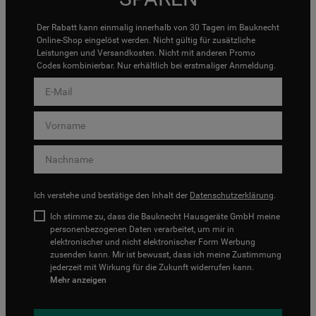
Der Rabatt kann einmalig innerhalb von 30 Tagen im Bauknecht
Online-Shop eingelöst werden. Nicht gültig für zusätzliche
Leistungen und Versandkosten. Nicht mit anderen Promo
Codes kombinierbar. Nur erhältlich bei erstmaliger Anmeldung.
Ich verstehe und bestätige den Inhalt der
Datenschutzerklärung
.
Ich stimme zu, dass die Bauknecht Hausgeräte GmbH meine
personenbezogenen Daten verarbeitet, um mir in
elektronischer und nicht elektronischer Form Werbung
zusenden kann. Mir ist bewusst, dass ich meine Zustimmung
jederzeit mit Wirkung für die Zukunft widerrufen kann.
Mehr anzeigen