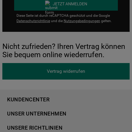
JETZT ANMELDEN
Diese Seite ist durch reCAPTCHA geschützt und die Google
Datenschutzrichtlinie
und die
Nutzungsbedingungen
gelten.
Nicht zufrieden? Ihren Vertrag können
Sie bequem online wiederrufen.
Vertrag widerrufen
KUNDENCENTER
Produktregistrierung
UNSER UNTERNEHMEN
Händlersuche
Über Bauknecht
Häufige Fragen
UNSERE RICHTLINIEN
Für Händler