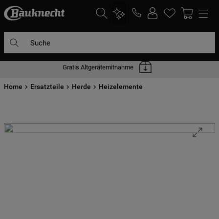
Suche
Gratis Altgerätemitnahme
DIE HÄUFIGSTEN SUCHANFRAGEN
Home
1
Ersatzteile
.
waschmaschine
Herde
Heizelemente
2
.
geschirrspülern
3
.
kühlgefrierkombination
4
.
bko
5
.
trockner
6
.
kühlschrank
7
.
gefrierschrank
8
.
mikrowelle