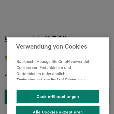
9
.
toplader
10
.
gefriertruhe
Leistungseinheit J00474748
Verwendung von Cookies
Auf Lager: Lieferzeit 4-6 Werktage
Bauknecht Hausgeräte GmbH verwendet
Cookies von Erstanbietern und
Inkl. 
Drittanbietern (oder ähnliche
1
.
022
,
00
€
MwSt
－
＋
Technologien), um Ihr Surf-Erlebnis zu
zzgl.
Versand
verbessern (unbedingt erforderliche
Cookies), um unser Publikum zu messen
IN DEN WARENKORB LEGEN
Cookie-Einstellungen
(Leistungs-Cookies), um die redaktionellen
Inhalte der Website basierend auf Ihrer
Nutzung der Website zu personalisieren,
Alle Cookies akzeptieren