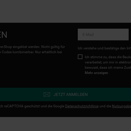
EN
e-Shop eingelöst werden. Nicht gültig für
Ich verstehe und bestätige den In
Codes kombinierbar. Nur erhältlich bei
Ich stimme zu, dass die Ba
verarbeitet, um mir in elektr
bewusst, dass ich meine Zust
Mehr anzeigen
JETZT ANMELDEN
urch reCAPTCHA geschützt und die Google
Datenschutzrichtlinie
und die
Nutzungsbe