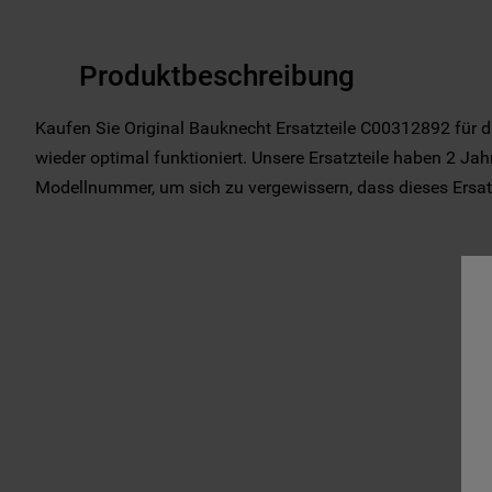
Produktbeschreibung
Kaufen Sie Original Bauknecht Ersatzteile C00312892 für di
wieder optimal funktioniert. Unsere Ersatzteile haben 2 Jahr
Modellnummer, um sich zu vergewissern, dass dieses Ersatzte