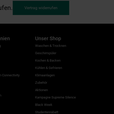
ufen.
Vertrag widerrufen
inien
Unser Shop
g
Waschen & Trocknen
Geschirrspüler
Kochen & Backen
Kühlen & Gefrieren
 Connectivity
Klimaanlagen
Zubehör
Aktionen
n
Kampagne Supreme Silence
Black Week
Studentenrabatt