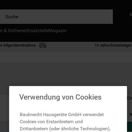
e
n & Gefrieren
IE HÄUFIGSTEN SUCHANFRAGEN
Ersatzteile
Magazin
waschmaschine
is Altgerätemitnahme
10 Jahre Ersatzteilgar
geschirrspülern
kühlgefrierkombination
bko
trockner
kühlschrank
Verwendung von Cookies
Nicht im Bauknecht On
gefrierschrank
mikrowelle
Bauknecht Hausgeräte GmbH verwendet
N
Cookies von Erstanbietern und
toplader
Drittanbietern (oder ähnliche Technologien),
0
.
gefriertruhe