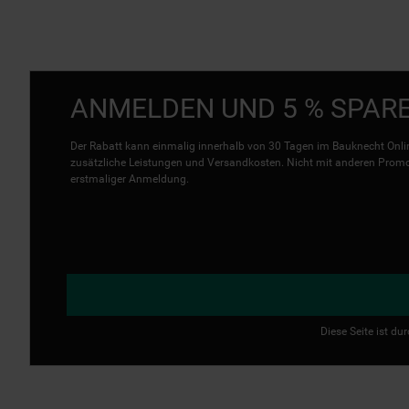
ANMELDEN UND 5 % SPAR
Der Rabatt kann einmalig innerhalb von 30 Tagen im Bauknecht Onlin
zusätzliche Leistungen und Versandkosten. Nicht mit anderen Promo 
erstmaliger Anmeldung.
Diese Seite ist d