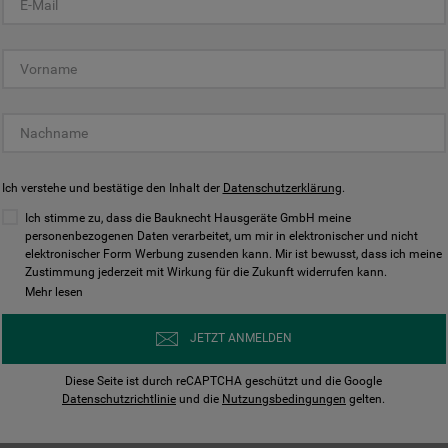
KUNDENCENTER
Ich verstehe und bestätige den Inhalt der
Datenschutzerklärung
.
Ich stimme zu, dass die Bauknecht Hausgeräte GmbH meine
personenbezogenen Daten verarbeitet, um mir in elektronischer und nicht
elektronischer Form Werbung zusenden kann. Mir ist bewusst, dass ich meine
Bedienungsanleitungen
Kontakt
Zustimmung jederzeit mit Wirkung für die Zukunft widerrufen kann.
ungen finden und herunterladen
Wir sind Mo - Sa für Sie d
Mehr lesen
Herunterladen
Jetzt anrufen
JETZT ANMELDEN
Diese Seite ist durch reCAPTCHA geschützt und die Google
Datenschutzrichtlinie
und die
Nutzungsbedingungen
gelten.