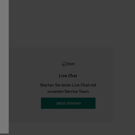
Live Chat
Starten Sie einen Live Chat mit
a
unserem Service Team
Jetzt chatten