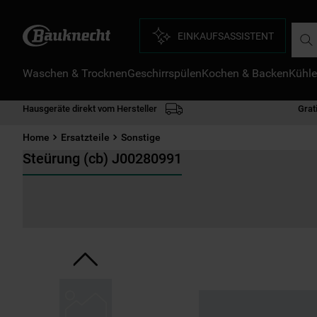
Such
EINKAUFSASSISTENT
Waschen & Trocknen
Geschirrspülen
Kochen & Backen
Kühle
D
1
.
Hausgeräte direkt vom Hersteller
Grat
2
.
Home
Ersatzteile
Sonstige
3
.
Steürung (cb) J00280991
4
.
5
.
6
.
7
.
8
.
9
.
1