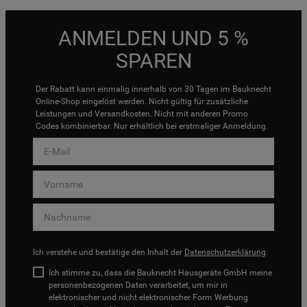
ANMELDEN UND 5 %
SPAREN
Der Rabatt kann einmalig innerhalb von 30 Tagen im Bauknecht
Online-Shop eingelöst werden. Nicht gültig für zusätzliche
Leistungen und Versandkosten. Nicht mit anderen Promo
Codes kombinierbar. Nur erhältlich bei erstmaliger Anmeldung.
Ich verstehe und bestätige den Inhalt der
Datenschutzerklärung
.
Ich stimme zu, dass die Bauknecht Hausgeräte GmbH meine
personenbezogenen Daten verarbeitet, um mir in
elektronischer und nicht elektronischer Form Werbung