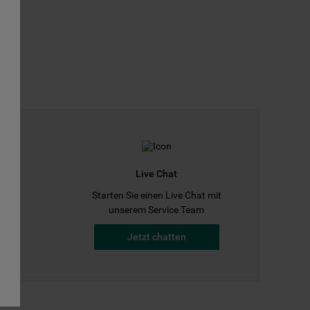
Live Chat
Starten Sie einen Live Chat mit
a
unserem Service Team
Jetzt chatten