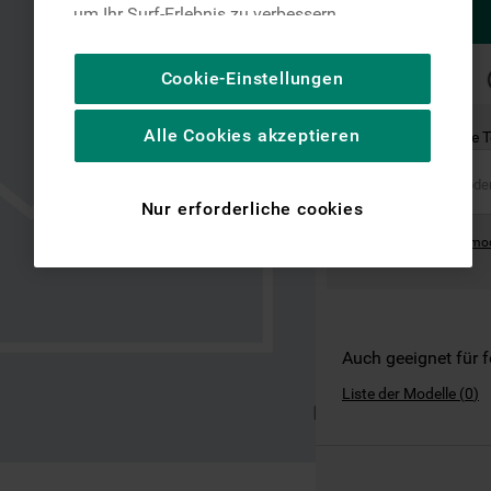
um Ihr Surf-Erlebnis zu verbessern
(unbedingt erforderliche Cookies), um unser
Publikum zu messen (Leistungs-Cookies),
SCHNELLE
Cookie-Einstellungen
LIEFERUNG
um die redaktionellen Inhalte der Website
basierend auf Ihrer Nutzung der Website zu
Alle Cookies akzeptieren
Ist dies das richtige 
personalisieren, die Funktionalität der
Website zu verbessern und Ihnen
spezifische Funktionen anzubieten
Nur erforderliche cookies
(Funktionelle-Cookies) und für
Where can I find the mo
personalisierte und nicht personalisierte
Werbung basierend auf Ihren
Gewohnheiten, Interaktionen mit unseren
Websites, Werbeanzeigen und Interessen
(einschließlich über Drittanbieter und auf
Auch geeignet für 
anderen Websites oder sozialen
Liste der Modelle
(
0
)
Plattformen, beispielsweise Google LLC –
weitere Informationen zu den
Datenschutzbestimmungen von Google
finden Sie hier: