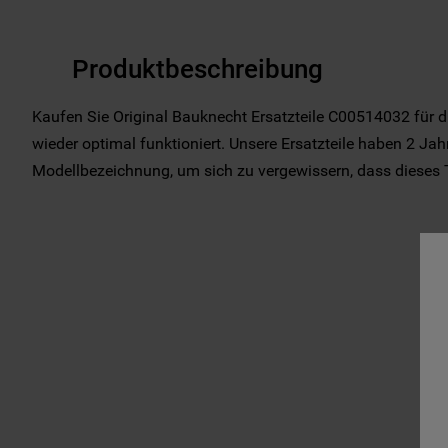
Produktbeschreibung
Kaufen Sie Original Bauknecht Ersatzteile C00514032 für d
wieder optimal funktioniert. Unsere Ersatzteile haben 2 Jahr
Modellbezeichnung, um sich zu vergewissern, dass dieses Tei