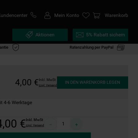
Kundencenter
Mein Konto
Warenkorb
Aktionen
5% Rabatt sichern
antie
Ratenzahlung per PayPal
4
,
00
€
Inkl. MwSt
IN DEN WARENKORB LEGEN
zzgl. Versand
it 4-6 Werktage
4
,
00
€
Inkl. MwSt
－
＋
zzgl. Versand