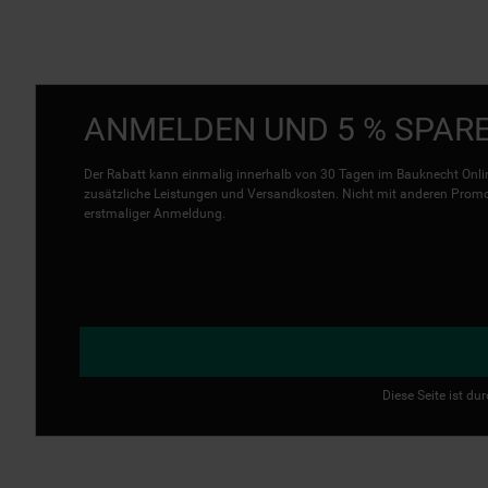
ANMELDEN UND 5 % SPAR
Der Rabatt kann einmalig innerhalb von 30 Tagen im Bauknecht Onlin
zusätzliche Leistungen und Versandkosten. Nicht mit anderen Promo 
erstmaliger Anmeldung.
Diese Seite ist d