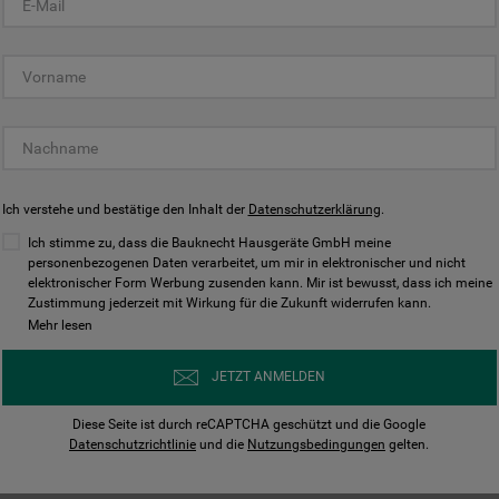
KUNDENCENTER
Ich verstehe und bestätige den Inhalt der
Datenschutzerklärung
.
Ich stimme zu, dass die Bauknecht Hausgeräte GmbH meine
personenbezogenen Daten verarbeitet, um mir in elektronischer und nicht
elektronischer Form Werbung zusenden kann. Mir ist bewusst, dass ich meine
Bedienungsanleitungen
Kontakt
Zustimmung jederzeit mit Wirkung für die Zukunft widerrufen kann.
ungen finden und herunterladen
Wir sind Mo - Sa für Sie d
Mehr lesen
Herunterladen
Jetzt anrufen
JETZT ANMELDEN
Diese Seite ist durch reCAPTCHA geschützt und die Google
Datenschutzrichtlinie
und die
Nutzungsbedingungen
gelten.