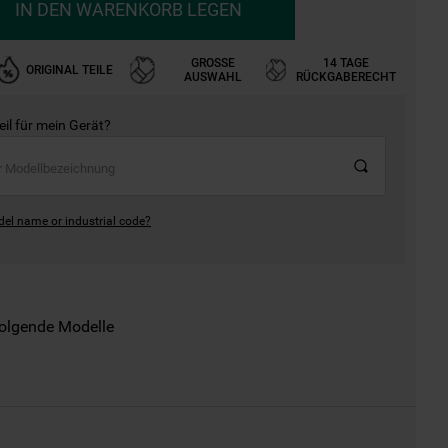
IN DEN WARENKORB LEGEN
GROSSE A
14 TAGE
ORIGINAL TEILE
USWAHL
RÜCKGABERECHT
Teil für mein Gerät?
del name or industrial code?
folgende Modelle