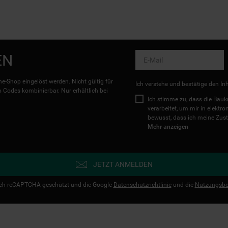
EN
e-Shop eingelöst werden. Nicht gültig für
Ich verstehe und bestätige den In
Codes kombinierbar. Nur erhältlich bei
Ich stimme zu, dass die Ba
verarbeitet, um mir in elektr
bewusst, dass ich meine Zust
Mehr anzeigen
JETZT ANMELDEN
urch reCAPTCHA geschützt und die Google
Datenschutzrichtlinie
und die
Nutzungsbe