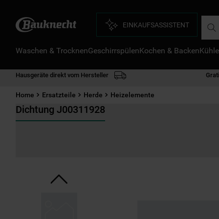
Such
EINKAUFSASSISTENT
Waschen & Trocknen
Geschirrspülen
Kochen & Backen
Kühle
D
1
.
Hausgeräte direkt vom Hersteller
Grat
2
.
Home
Ersatzteile
Herde
Heizelemente
3
.
Dichtung J00311928
4
.
5
.
6
.
7
.
8
.
9
.
1