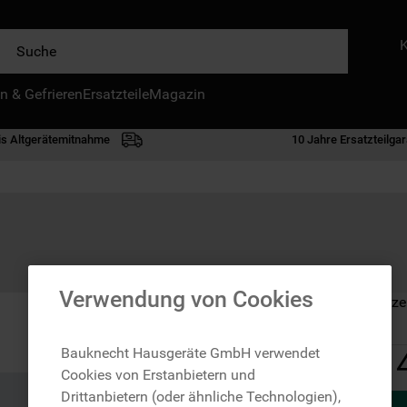
e
n & Gefrieren
IE HÄUFIGSTEN SUCHANFRAGEN
Ersatzteile
Magazin
waschmaschine
is Altgerätemitnahme
10 Jahre Ersatzteilgar
geschirrspülern
kühlgefrierkombination
bko
trockner
kühlschrank
Verwendung von Cookies
Auf Lager: Lieferze
gefrierschrank
mikrowelle
Bauknecht Hausgeräte GmbH verwendet
Cookies von Erstanbietern und
toplader
Drittanbietern (oder ähnliche Technologien),
0
.
gefriertruhe