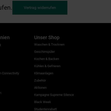
ufen.
Vertrag widerrufen
inien
Unser Shop
g
Waschen & Trocknen
Geschirrspüler
Kochen & Backen
Kühlen & Gefrieren
 Connectivity
Klimaanlagen
Zubehör
Aktionen
n
Kampagne Supreme Silence
Black Week
Studentenrabatt