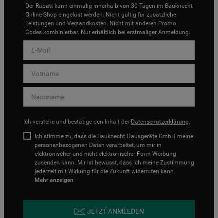
Der Rabatt kann einmalig innerhalb von 30 Tagen im Bauknecht
Online-Shop eingelöst werden. Nicht gültig für zusätzliche
Leistungen und Versandkosten. Nicht mit anderen Promo
Codes kombinierbar. Nur erhältlich bei erstmaliger Anmeldung.
Ich verstehe und bestätige den Inhalt der
Datenschutzerklärung
.
Ich stimme zu, dass die Bauknecht Hausgeräte GmbH meine
personenbezogenen Daten verarbeitet, um mir in
elektronischer und nicht elektronischer Form Werbung
zusenden kann. Mir ist bewusst, dass ich meine Zustimmung
jederzeit mit Wirkung für die Zukunft widerrufen kann.
Mehr anzeigen
JETZT ANMELDEN