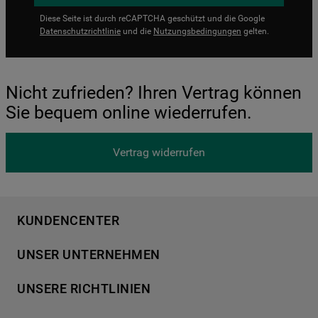
Diese Seite ist durch reCAPTCHA geschützt und die Google
Datenschutzrichtlinie
und die
Nutzungsbedingungen
gelten.
Nicht zufrieden? Ihren Vertrag können
Sie bequem online wiederrufen.
Vertrag widerrufen
KUNDENCENTER
Produktregistrierung
UNSER UNTERNEHMEN
Händlersuche
Über Bauknecht
Häufige Fragen
UNSERE RICHTLINIEN
Für Händler
Kundendienst
Datenschutzerklärung
Karriere