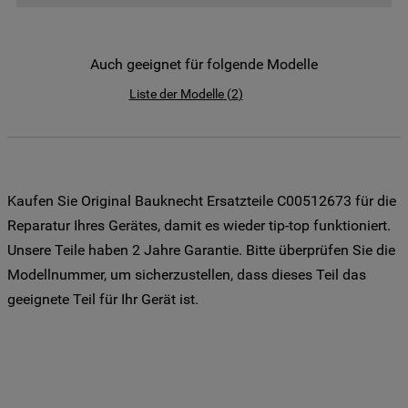
der Weitergabe Ihrer Daten an unsere
Drittanbieter für solche Zwecke zu. Wenn
Sie Ihre Präferenzen festlegen möchten,
Auch geeignet für folgende Modelle
klicken Sie auf die Schaltfläche "Cookie
Liste der Modelle
(
2
)
Einstellungen". Um unsere Cookie-Richtlinie
einzusehen klicken sie auf "Mehr
Informationen" . Wenn Sie auf "Nur
erforderliche Cookies" klicken, werden
lediglich unbedingt erforderliche Cookis
Kaufen Sie Original Bauknecht Ersatzteile C00512673 für die
gesetzt. Mehr Informationen
Reparatur Ihres Gerätes, damit es wieder tip-top funktioniert.
https://www.bauknecht.de/seiten/nutzung-
Unsere Teile haben 2 Jahre Garantie. Bitte überprüfen Sie die
von-cookies
Modellnummer, um sicherzustellen, dass dieses Teil das
geeignete Teil für Ihr Gerät ist.