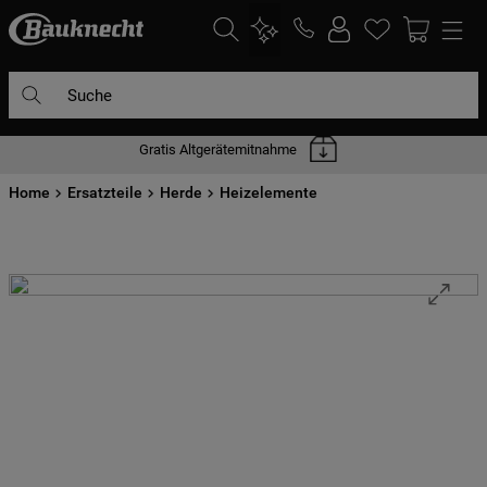
Suche
Gratis Altgerätemitnahme
DIE HÄUFIGSTEN SUCHANFRAGEN
Home
1
Ersatzteile
.
waschmaschine
Herde
Heizelemente
2
.
geschirrspülern
3
.
kühlgefrierkombination
4
.
bko
5
.
trockner
6
.
kühlschrank
7
.
gefrierschrank
8
.
mikrowelle