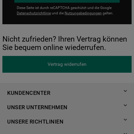
Diese Seite ist durch reCAPTCHA geschützt und die Google
Datenschutzrichtlinie
und die
Nutzungsbedingungen
gelten.
Nicht zufrieden? Ihren Vertrag können
Sie bequem online wiederrufen.
Vertrag widerrufen
KUNDENCENTER
Produktregistrierung
UNSER UNTERNEHMEN
Händlersuche
Über Bauknecht
Häufige Fragen
UNSERE RICHTLINIEN
Für Händler
Kundendienst
Datenschutzerklärung
Karriere