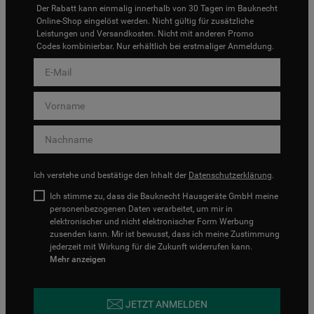
Der Rabatt kann einmalig innerhalb von 30 Tagen im Bauknecht
Online-Shop eingelöst werden. Nicht gültig für zusätzliche
Leistungen und Versandkosten. Nicht mit anderen Promo
Codes kombinierbar. Nur erhältlich bei erstmaliger Anmeldung.
Ich verstehe und bestätige den Inhalt der
Datenschutzerklärung
.
Ich stimme zu, dass die Bauknecht Hausgeräte GmbH meine
personenbezogenen Daten verarbeitet, um mir in
elektronischer und nicht elektronischer Form Werbung
zusenden kann. Mir ist bewusst, dass ich meine Zustimmung
jederzeit mit Wirkung für die Zukunft widerrufen kann.
Mehr anzeigen
JETZT ANMELDEN