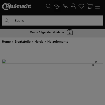
Suche
Gratis Altgerätemitnahme
DIE HÄUFIGSTEN SUCHANFRAGEN
Home
1
Ersatzteile
.
waschmaschine
Herde
Heizelemente
2
.
geschirrspülern
3
.
kühlgefrierkombination
4
.
bko
5
.
trockner
6
.
kühlschrank
7
.
gefrierschrank
8
.
mikrowelle