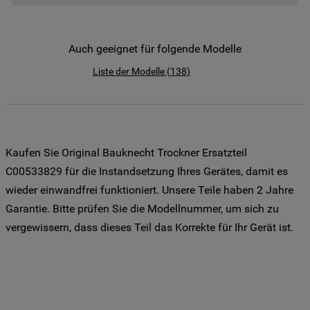
der Weitergabe Ihrer Daten an unsere
Drittanbieter für solche Zwecke zu. Wenn
Sie Ihre Präferenzen festlegen möchten,
Auch geeignet für folgende Modelle
klicken Sie auf die Schaltfläche "Cookie
Liste der Modelle
(
138
)
Einstellungen". Um unsere Cookie-Richtlinie
einzusehen klicken sie auf "Mehr
Informationen" . Wenn Sie auf "Nur
erforderliche Cookies" klicken, werden
lediglich unbedingt erforderliche Cookis
Kaufen Sie Original Bauknecht Trockner Ersatzteil
gesetzt. Mehr Informationen
C00533829 für die Instandsetzung Ihres Gerätes, damit es
https://www.bauknecht.de/seiten/nutzung-
wieder einwandfrei funktioniert. Unsere Teile haben 2 Jahre
von-cookies
Garantie. Bitte prüfen Sie die Modellnummer, um sich zu
vergewissern, dass dieses Teil das Korrekte für Ihr Gerät ist.