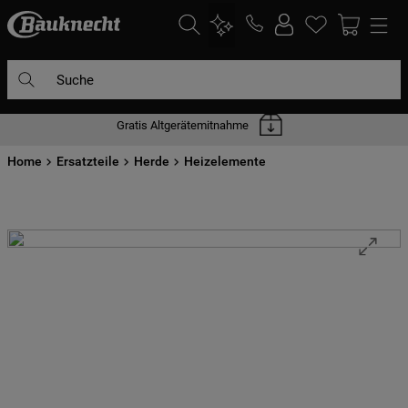
Suche
Gratis Altgerätemitnahme
DIE HÄUFIGSTEN SUCHANFRAGEN
Home
1
Ersatzteile
.
waschmaschine
Herde
Heizelemente
2
.
geschirrspülern
3
.
kühlgefrierkombination
4
.
bko
5
.
kühlschrank
6
.
trockner
7
.
gefrierschrank
8
.
mikrowelle