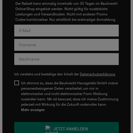
Der Rabatt kann einmalig innerhalb von 30 Tagen im Bauknecht
Online-Shop eingelöst werden. Nicht gültig für zusätzliche
Leistungen und Versandkosten. Nicht mit anderen Promo
Codes kombinierbar. Nur erhältlich bei erstmaliger Anmeldung.
Ich verstehe und bestätige den Inhalt der
Datenschutzerklärung
.
Ich stimme zu, dass die Bauknecht Hausgeräte GmbH meine
personenbezogenen Daten verarbeitet, um mir in
elektronischer und nicht elektronischer Form Werbung
zusenden kann. Mir ist bewusst, dass ich meine Zustimmung
jederzeit mit Wirkung für die Zukunft widerrufen kann.
Mehr anzeigen
JETZT ANMELDEN