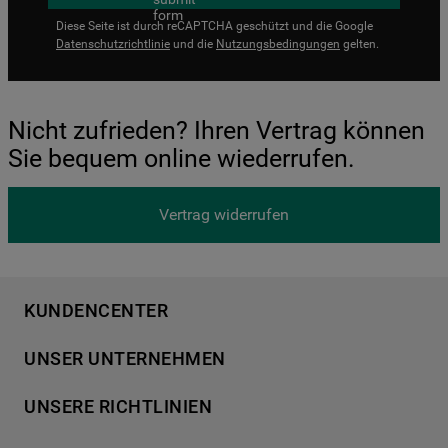
Diese Seite ist durch reCAPTCHA geschützt und die Google
Datenschutzrichtlinie
und die
Nutzungsbedingungen
gelten.
Nicht zufrieden? Ihren Vertrag können
Sie bequem online wiederrufen.
Vertrag widerrufen
KUNDENCENTER
Produktregistrierung
UNSER UNTERNEHMEN
Händlersuche
Über Bauknecht
Häufige Fragen
UNSERE RICHTLINIEN
Für Händler
Kundendienst
Datenschutzerklärung
Karriere