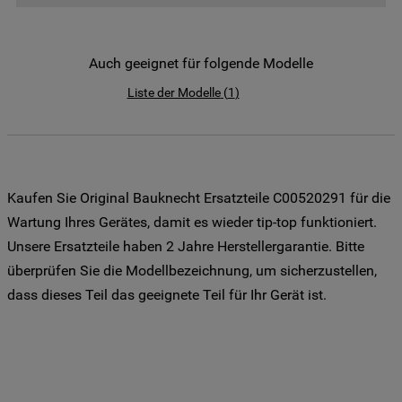
der Weitergabe Ihrer Daten an unsere
Drittanbieter für solche Zwecke zu. Wenn
Sie Ihre Präferenzen festlegen möchten,
Auch geeignet für folgende Modelle
klicken Sie auf die Schaltfläche "Cookie
Liste der Modelle
(
1
)
Einstellungen". Um unsere Cookie-Richtlinie
einzusehen klicken sie auf "Mehr
Informationen" . Wenn Sie auf "Nur
erforderliche Cookies" klicken, werden
lediglich unbedingt erforderliche Cookis
Kaufen Sie Original Bauknecht Ersatzteile C00520291 für die
gesetzt. Mehr Informationen
Wartung Ihres Gerätes, damit es wieder tip-top funktioniert.
https://www.bauknecht.de/seiten/nutzung-
Unsere Ersatzteile haben 2 Jahre Herstellergarantie. Bitte
von-cookies
überprüfen Sie die Modellbezeichnung, um sicherzustellen,
dass dieses Teil das geeignete Teil für Ihr Gerät ist.