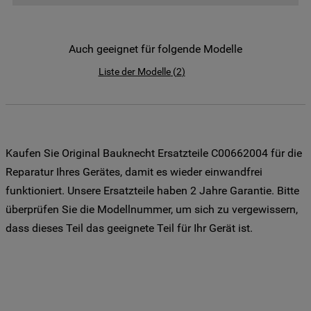
der Weitergabe Ihrer Daten an unsere
Drittanbieter für solche Zwecke zu. Wenn
Sie Ihre Präferenzen festlegen möchten,
Auch geeignet für folgende Modelle
klicken Sie auf die Schaltfläche "Cookie
Liste der Modelle
(
2
)
Einstellungen". Um unsere Cookie-Richtlinie
einzusehen klicken sie auf "Mehr
Informationen" . Wenn Sie auf "Nur
erforderliche Cookies" klicken, werden
lediglich unbedingt erforderliche Cookis
Kaufen Sie Original Bauknecht Ersatzteile C00662004 für die
gesetzt. Mehr Informationen
Reparatur Ihres Gerätes, damit es wieder einwandfrei
https://www.bauknecht.de/seiten/nutzung-
funktioniert. Unsere Ersatzteile haben 2 Jahre Garantie. Bitte
von-cookies
überprüfen Sie die Modellnummer, um sich zu vergewissern,
dass dieses Teil das geeignete Teil für Ihr Gerät ist.