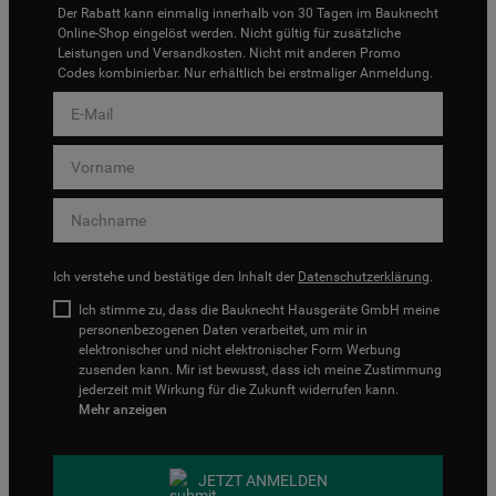
Der Rabatt kann einmalig innerhalb von 30 Tagen im Bauknecht
Online-Shop eingelöst werden. Nicht gültig für zusätzliche
Leistungen und Versandkosten. Nicht mit anderen Promo
Codes kombinierbar. Nur erhältlich bei erstmaliger Anmeldung.
Ich verstehe und bestätige den Inhalt der
Datenschutzerklärung
.
Ich stimme zu, dass die Bauknecht Hausgeräte GmbH meine
personenbezogenen Daten verarbeitet, um mir in
elektronischer und nicht elektronischer Form Werbung
zusenden kann. Mir ist bewusst, dass ich meine Zustimmung
jederzeit mit Wirkung für die Zukunft widerrufen kann.
Mehr anzeigen
JETZT ANMELDEN