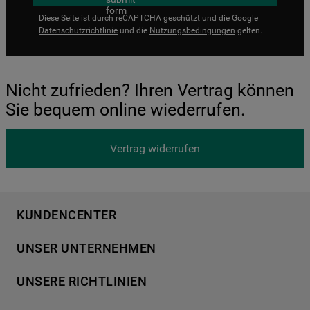
Diese Seite ist durch reCAPTCHA geschützt und die Google
Datenschutzrichtlinie
und die
Nutzungsbedingungen
gelten.
Nicht zufrieden? Ihren Vertrag können
Sie bequem online wiederrufen.
Vertrag widerrufen
KUNDENCENTER
Produktregistrierung
UNSER UNTERNEHMEN
Händlersuche
Über Bauknecht
Häufige Fragen
UNSERE RICHTLINIEN
Für Händler
Kundendienst
Datenschutzerklärung
Karriere