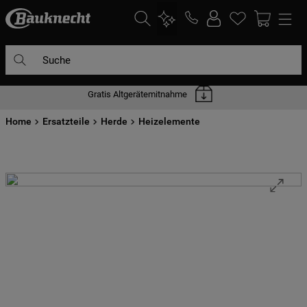
Suche
Gratis Altgerätemitnahme
DIE HÄUFIGSTEN SUCHANFRAGEN
Home
1
Ersatzteile
.
waschmaschine
Herde
Heizelemente
2
.
geschirrspülern
3
.
kühlgefrierkombination
4
.
bko
5
.
kühlschrank
6
.
trockner
7
.
gefrierschrank
8
.
mikrowelle