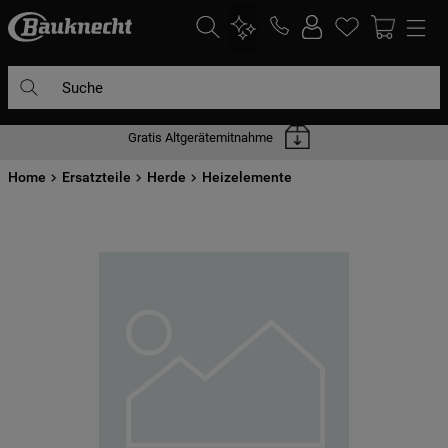
Suche
Gratis Altgerätemitnahme
DIE HÄUFIGSTEN SUCHANFRAGEN
Home
1
Ersatzteile
.
waschmaschine
Herde
Heizelemente
2
.
geschirrspülern
3
.
kühlgefrierkombination
4
.
bko
5
.
trockner
6
.
kühlschrank
7
.
mikrowelle
8
.
toplader