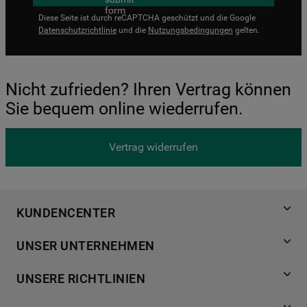
Diese Seite ist durch reCAPTCHA geschützt und die Google
Datenschutzrichtlinie
und die
Nutzungsbedingungen
gelten.
Nicht zufrieden? Ihren Vertrag können
Sie bequem online wiederrufen.
Vertrag widerrufen
KUNDENCENTER
Produktregistrierung
UNSER UNTERNEHMEN
Händlersuche
Über Bauknecht
Häufige Fragen
UNSERE RICHTLINIEN
Für Händler
Kundendienst
Datenschutzerklärung
Karriere