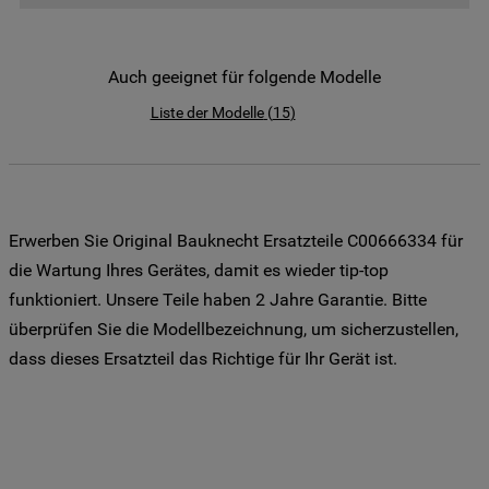
der Weitergabe Ihrer Daten an unsere
Drittanbieter für solche Zwecke zu. Wenn
Sie Ihre Präferenzen festlegen möchten,
Auch geeignet für folgende Modelle
klicken Sie auf die Schaltfläche "Cookie
Liste der Modelle
(
15
)
Einstellungen". Um unsere Cookie-Richtlinie
einzusehen klicken sie auf "Mehr
Informationen" . Wenn Sie auf "Nur
erforderliche Cookies" klicken, werden
lediglich unbedingt erforderliche Cookis
Erwerben Sie Original Bauknecht Ersatzteile C00666334 für
gesetzt. Mehr Informationen
die Wartung Ihres Gerätes, damit es wieder tip-top
https://www.bauknecht.de/seiten/nutzung-
funktioniert. Unsere Teile haben 2 Jahre Garantie. Bitte
von-cookies
überprüfen Sie die Modellbezeichnung, um sicherzustellen,
dass dieses Ersatzteil das Richtige für Ihr Gerät ist.