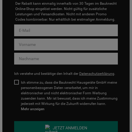
Der Rabatt kann einmalig innerhalb von 30 Tagen im Bauknecht
Online-Shop eingelöst werden. Nicht gültig für zusätzliche
Leistungen und Versandkosten. Nicht mit anderen Promo
Codes kombinierbar. Nur erhältlich bei erstmaliger Anmeldung.
Ich verstehe und bestätige den Inhalt der
Datenschutzerklärung
.
Ich stimme zu, dass die Bauknecht Hausgeräte GmbH meine
personenbezogenen Daten verarbeitet, um mir in
elektronischer und nicht elektronischer Form Werbung
zusenden kann. Mir ist bewusst, dass ich meine Zustimmung
jederzeit mit Wirkung für die Zukunft widerrufen kann.
Mehr anzeigen
JETZT ANMELDEN