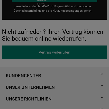
Diese Seite ist durch reCAPTCHA geschützt und die Google
Datenschutzrichtlinie
und die
Nutzungsbedingungen
gelten.
Nicht zufrieden? Ihren Vertrag können
Sie bequem online wiederrufen.
Vertrag widerrufen
KUNDENCENTER
Produktregistrierung
UNSER UNTERNEHMEN
Händlersuche
Über Bauknecht
Häufige Fragen
UNSERE RICHTLINIEN
Für Händler
Kundendienst
Datenschutzerklärung
Karriere