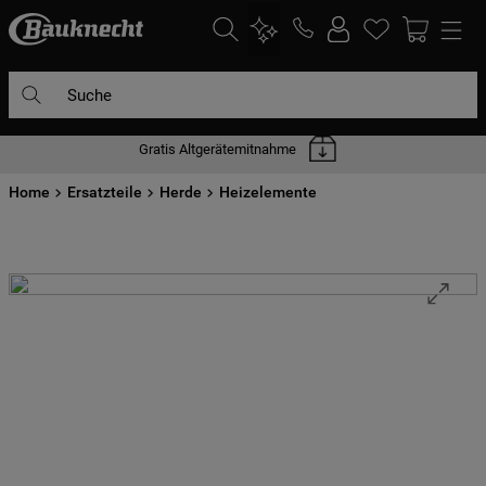
Suche
Gratis Altgerätemitnahme
DIE HÄUFIGSTEN SUCHANFRAGEN
Home
1
Ersatzteile
.
waschmaschine
Herde
Heizelemente
2
.
geschirrspülern
3
.
kühlgefrierkombination
4
.
bko
5
.
trockner
6
.
kühlschrank
7
.
gefrierschrank
8
.
mikrowelle