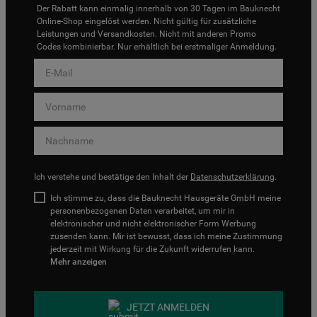
Der Rabatt kann einmalig innerhalb von 30 Tagen im Bauknecht
Online-Shop eingelöst werden. Nicht gültig für zusätzliche
Leistungen und Versandkosten. Nicht mit anderen Promo
Codes kombinierbar. Nur erhältlich bei erstmaliger Anmeldung.
Ich verstehe und bestätige den Inhalt der
Datenschutzerklärung
.
Ich stimme zu, dass die Bauknecht Hausgeräte GmbH meine
personenbezogenen Daten verarbeitet, um mir in
elektronischer und nicht elektronischer Form Werbung
zusenden kann. Mir ist bewusst, dass ich meine Zustimmung
jederzeit mit Wirkung für die Zukunft widerrufen kann.
Mehr anzeigen
JETZT ANMELDEN