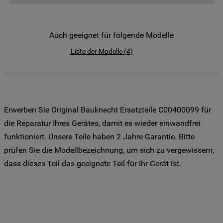
der Weitergabe Ihrer Daten an unsere
Drittanbieter für solche Zwecke zu. Wenn
Sie Ihre Präferenzen festlegen möchten,
Auch geeignet für folgende Modelle
klicken Sie auf die Schaltfläche "Cookie
Liste der Modelle
(
4
)
Einstellungen". Um unsere Cookie-Richtlinie
einzusehen klicken sie auf "Mehr
Informationen" . Wenn Sie auf "Nur
erforderliche Cookies" klicken, werden
lediglich unbedingt erforderliche Cookis
Erwerben Sie Original Bauknecht Ersatzteile C00400099 für
gesetzt. Mehr Informationen
die Reparatur Ihres Gerätes, damit es wieder einwandfrei
https://www.bauknecht.de/seiten/nutzung-
funktioniert. Unsere Teile haben 2 Jahre Garantie. Bitte
von-cookies
prüfen Sie die Modellbezeichnung, um sich zu vergewissern,
dass dieses Teil das geeignete Teil für Ihr Gerät ist.