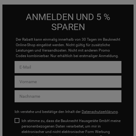
ANMELDEN UND 5 %
SPAREN
Der Rabatt kann einmalig innerhalb von 30 Tagen im Bauknecht
Online-Shop eingelöst werden. Nicht gültig für zusätzliche
Leistungen und Versandkosten. Nicht mit anderen Promo
Codes kombinierbar. Nur erhältlich bei erstmaliger Anmeldung.
Ich verstehe und bestätige den Inhalt der
Datenschutzerklärung
.
Ich stimme zu, dass die Bauknecht Hausgeräte GmbH meine
personenbezogenen Daten verarbeitet, um mir in
elektronischer und nicht elektronischer Form Werbung