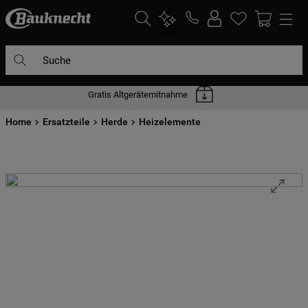
Suche
Gratis Altgerätemitnahme
DIE HÄUFIGSTEN SUCHANFRAGEN
Home
1
Ersatzteile
.
waschmaschine
Herde
Heizelemente
2
.
geschirrspülern
3
.
kühlgefrierkombination
4
.
bko
5
.
trockner
6
.
kühlschrank
7
.
gefrierschrank
8
.
mikrowelle