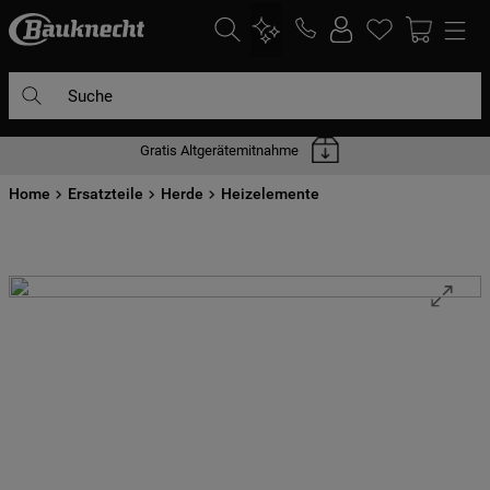
Suche
Gratis Altgerätemitnahme
DIE HÄUFIGSTEN SUCHANFRAGEN
Home
1
Ersatzteile
.
waschmaschine
Herde
Heizelemente
2
.
geschirrspülern
3
.
kühlgefrierkombination
4
.
bko
5
.
trockner
6
.
kühlschrank
7
.
mikrowelle
8
.
toplader