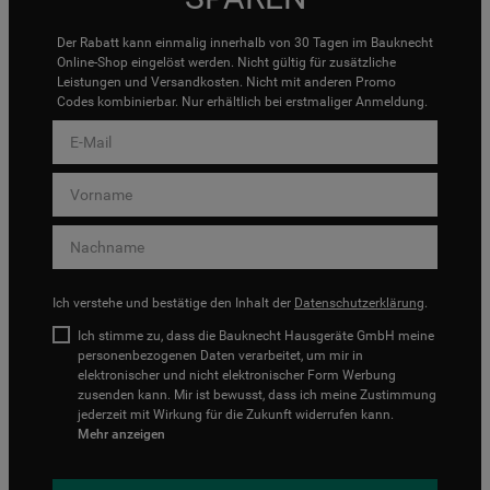
Der Rabatt kann einmalig innerhalb von 30 Tagen im Bauknecht
Online-Shop eingelöst werden. Nicht gültig für zusätzliche
Leistungen und Versandkosten. Nicht mit anderen Promo
Codes kombinierbar. Nur erhältlich bei erstmaliger Anmeldung.
Ich verstehe und bestätige den Inhalt der
Datenschutzerklärung
.
Ich stimme zu, dass die Bauknecht Hausgeräte GmbH meine
personenbezogenen Daten verarbeitet, um mir in
elektronischer und nicht elektronischer Form Werbung
zusenden kann. Mir ist bewusst, dass ich meine Zustimmung
jederzeit mit Wirkung für die Zukunft widerrufen kann.
Mehr anzeigen