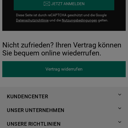
JETZT ANMELDEN
Diese Seite ist durch reCAPTCHA geschützt und die Google
Datenschutzrichtlinie
und die
Nutzungsbedingungen
gelten.
Nicht zufrieden? Ihren Vertrag können
Sie bequem online wiederrufen.
Vertrag widerrufen
KUNDENCENTER
Produktregistrierung
UNSER UNTERNEHMEN
Händlersuche
Über Bauknecht
Häufige Fragen
UNSERE RICHTLINIEN
Für Händler