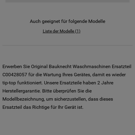
der Weitergabe Ihrer Daten an unsere
Drittanbieter für solche Zwecke zu. Wenn
Sie Ihre Präferenzen festlegen möchten,
Auch geeignet für folgende Modelle
klicken Sie auf die Schaltfläche "Cookie
Liste der Modelle
(
1
)
Einstellungen". Um unsere Cookie-Richtlinie
einzusehen klicken sie auf "Mehr
Informationen" . Wenn Sie auf "Nur
erforderliche Cookies" klicken, werden
lediglich unbedingt erforderliche Cookis
Erwerben Sie Original Bauknecht Waschmaschinen Ersatzteil
gesetzt. Mehr Informationen
C00428057 für die Wartung Ihres Gerätes, damit es wieder
https://www.bauknecht.de/seiten/nutzung-
tip-top funktioniert. Unsere Ersatzteile haben 2 Jahre
von-cookies
Herstellergarantie. Bitte überprüfen Sie die
Modellbezeichnung, um sicherzustellen, dass dieses
Ersatzteil das Richtige für Ihr Gerät ist.