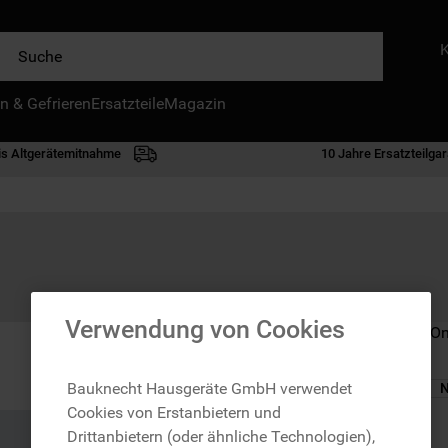
e
n & Gefrieren
IE HÄUFIGSTEN SUCHANFRAGEN
Ersatzteile
Magazin
waschmaschine
is Altgerätemitnahme
10 Jahre Ersatzteilgar
geschirrspülern
kühlgefrierkombination
bko
trockner
kühlschrank
Verwendung von Cookies
Nicht im Bauknecht On
gefrierschrank
mikrowelle
Bauknecht Hausgeräte GmbH verwendet
N
Cookies von Erstanbietern und
toplader
zzgl. Versand
Drittanbietern (oder ähnliche Technologien),
0
.
kühl-gefrierkombination freistehend