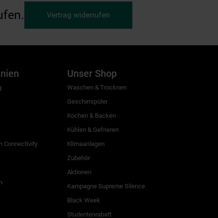
ufen.
Vertrag widerrufen
inien
Unser Shop
g
Waschen & Trocknen
Geschirrspüler
Kochen & Backen
Kühlen & Gefrieren
 Connectivity
Klimaanlagen
Zubehör
Aktionen
n
Kampagne Supreme Silence
Black Week
Studentenrabatt