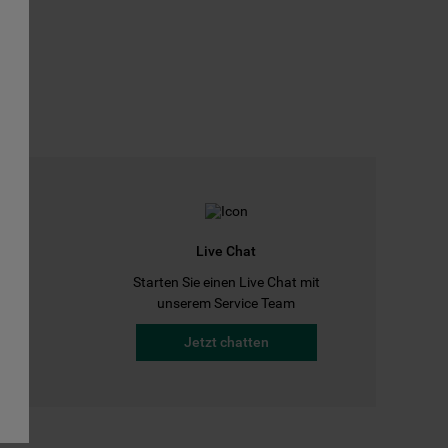
Live Chat
Starten Sie einen Live Chat mit
a
unserem Service Team
Jetzt chatten