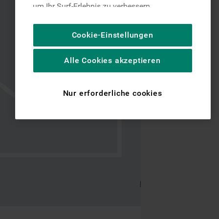
um Ihr Surf-Erlebnis zu verbessern
(unbedingt erforderliche Cookies), um unser
Publikum zu messen (Leistungs-Cookies),
Cookie-Einstellungen
um die redaktionellen Inhalte der Website
basierend auf Ihrer Nutzung der Website zu
Alle Cookies akzeptieren
personalisieren, die Funktionalität der
Website zu verbessern und Ihnen
spezifische Funktionen anzubieten
Nur erforderliche cookies
(Funktionelle-Cookies) und für
personalisierte und nicht personalisierte
Werbung basierend auf Ihren
Gewohnheiten, Interaktionen mit unseren
Websites, Werbeanzeigen und Interessen
(einschließlich über Drittanbieter und auf
anderen Websites oder sozialen
Plattformen, beispielsweise Google LLC –
weitere Informationen zu den
Datenschutzbestimmungen von Google
finden Sie hier: