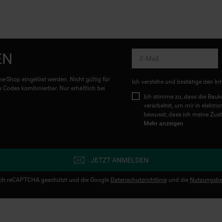
EN
e-Shop eingelöst werden. Nicht gültig für
Ich verstehe und bestätige den In
Codes kombinierbar. Nur erhältlich bei
Ich stimme zu, dass die Ba
verarbeitet, um mir in elektr
bewusst, dass ich meine Zust
Mehr anzeigen
JETZT ANMELDEN
urch reCAPTCHA geschützt und die Google
Datenschutzrichtlinie
und die
Nutzungsbe