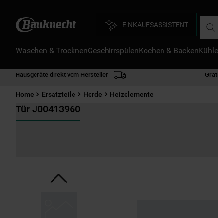
Such
EINKAUFSASSISTENT
Waschen & Trocknen
Geschirrspülen
Kochen & Backen
Kühle
D
1
.
Hausgeräte direkt vom Hersteller
Grat
2
.
Home
Ersatzteile
Herde
Heizelemente
3
.
Tür J00413960
4
.
5
.
6
.
7
.
8
.
9
.
1