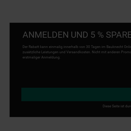
ANMELDEN UND 5 % SPAR
Der Rabatt kann einmalig innerhalb von 30 Tagen im Bauknecht Onlin
zusätzliche Leistungen und Versandkosten. Nicht mit anderen Promo 
erstmaliger Anmeldung.
Diese Seite ist d