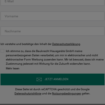
KUNDENCENTER
Ich verstehe und bestätige den Inhalt der
Datenschutzerklärung
.
Ich stimme zu, dass die Bauknecht Hausgeräte GmbH meine
personenbezogenen Daten verarbeitet, um mir in elektronischer und nicht
elektronischer Form Werbung zusenden kann. Mir ist bewusst, dass ich meine
Bedienungsanleitungen
Kontakt
Zustimmung jederzeit mit Wirkung für die Zukunft widerrufen kann.
ungen finden und herunterladen
Wir sind Mo - Sa für Sie d
Mehr lesen
Herunterladen
Jetzt anrufen
JETZT ANMELDEN
Diese Seite ist durch reCAPTCHA geschützt und die Google
Datenschutzrichtlinie
und die
Nutzungsbedingungen
gelten.