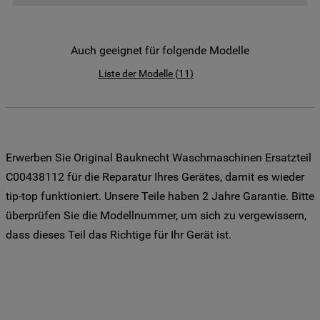
der Weitergabe Ihrer Daten an unsere
Drittanbieter für solche Zwecke zu. Wenn
Sie Ihre Präferenzen festlegen möchten,
Auch geeignet für folgende Modelle
klicken Sie auf die Schaltfläche "Cookie
Liste der Modelle
(
11
)
Einstellungen". Um unsere Cookie-Richtlinie
einzusehen klicken sie auf "Mehr
Informationen" . Wenn Sie auf "Nur
erforderliche Cookies" klicken, werden
lediglich unbedingt erforderliche Cookis
Erwerben Sie Original Bauknecht Waschmaschinen Ersatzteil
gesetzt. Mehr Informationen
C00438112 für die Reparatur Ihres Gerätes, damit es wieder
https://www.bauknecht.de/seiten/nutzung-
tip-top funktioniert. Unsere Teile haben 2 Jahre Garantie. Bitte
von-cookies
überprüfen Sie die Modellnummer, um sich zu vergewissern,
dass dieses Teil das Richtige für Ihr Gerät ist.