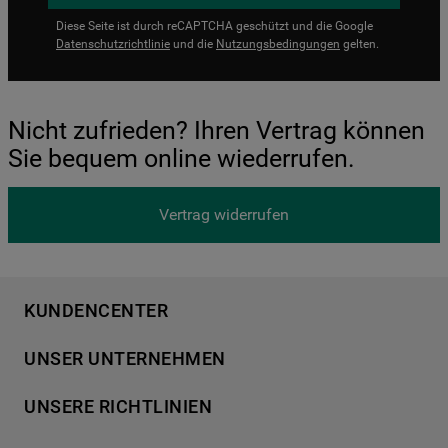
Diese Seite ist durch reCAPTCHA geschützt und die Google
Datenschutzrichtlinie
und die
Nutzungsbedingungen
gelten.
Nicht zufrieden? Ihren Vertrag können
Sie bequem online wiederrufen.
Vertrag widerrufen
KUNDENCENTER
Produktregistrierung
UNSER UNTERNEHMEN
Händlersuche
Über Bauknecht
Häufige Fragen
UNSERE RICHTLINIEN
Für Händler
Kundendienst
Datenschutzerklärung
Karriere