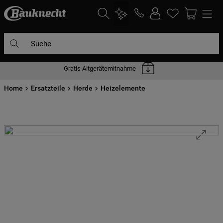
Suche
Gratis Altgerätemitnahme
DIE HÄUFIGSTEN SUCHANFRAGEN
Home
1
Ersatzteile
.
waschmaschine
Herde
Heizelemente
2
.
geschirrspülern
3
.
kühlgefrierkombination
4
.
bko
5
.
trockner
6
.
kühlschrank
7
.
gefrierschrank
8
.
mikrowelle