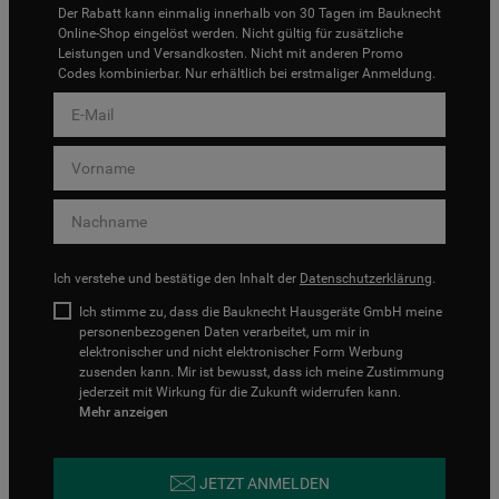
Der Rabatt kann einmalig innerhalb von 30 Tagen im Bauknecht
Online-Shop eingelöst werden. Nicht gültig für zusätzliche
Leistungen und Versandkosten. Nicht mit anderen Promo
Codes kombinierbar. Nur erhältlich bei erstmaliger Anmeldung.
Ich verstehe und bestätige den Inhalt der
Datenschutzerklärung
.
Ich stimme zu, dass die Bauknecht Hausgeräte GmbH meine
personenbezogenen Daten verarbeitet, um mir in
elektronischer und nicht elektronischer Form Werbung
zusenden kann. Mir ist bewusst, dass ich meine Zustimmung
jederzeit mit Wirkung für die Zukunft widerrufen kann.
Mehr anzeigen
JETZT ANMELDEN