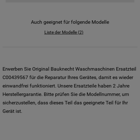
der Weitergabe Ihrer Daten an unsere
Drittanbieter für solche Zwecke zu. Wenn
Sie Ihre Präferenzen festlegen möchten,
Auch geeignet für folgende Modelle
klicken Sie auf die Schaltfläche "Cookie
Liste der Modelle
(
2
)
Einstellungen". Um unsere Cookie-Richtlinie
einzusehen klicken sie auf "Mehr
Informationen" . Wenn Sie auf "Nur
erforderliche Cookies" klicken, werden
lediglich unbedingt erforderliche Cookis
Erwerben Sie Original Bauknecht Waschmaschinen Ersatzteil
gesetzt. Mehr Informationen
C00439567 für die Reparatur Ihres Gerätes, damit es wieder
https://www.bauknecht.de/seiten/nutzung-
einwandfrei funktioniert. Unsere Ersatzteile haben 2 Jahre
von-cookies
Herstellergarantie. Bitte prüfen Sie die Modellnummer, um
sicherzustellen, dass dieses Teil das geeignete Teil für Ihr
Gerät ist.