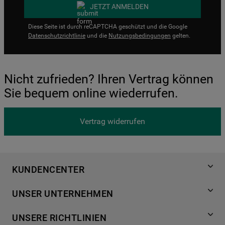
JETZT ANMELDEN
Diese Seite ist durch reCAPTCHA geschützt und die Google
Datenschutzrichtlinie
und die
Nutzungsbedingungen
gelten.
Nicht zufrieden? Ihren Vertrag können
Sie bequem online wiederrufen.
Vertrag widerrufen
KUNDENCENTER
Produktregistrierung
UNSER UNTERNEHMEN
Händlersuche
Über Bauknecht
Häufige Fragen
UNSERE RICHTLINIEN
Für Händler