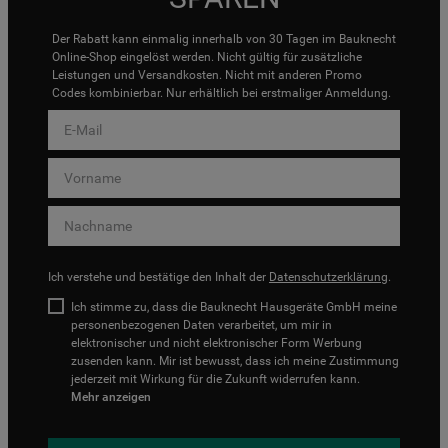
Der Rabatt kann einmalig innerhalb von 30 Tagen im Bauknecht
Online-Shop eingelöst werden. Nicht gültig für zusätzliche
Leistungen und Versandkosten. Nicht mit anderen Promo
Codes kombinierbar. Nur erhältlich bei erstmaliger Anmeldung.
Ich verstehe und bestätige den Inhalt der
Datenschutzerklärung
.
Ich stimme zu, dass die Bauknecht Hausgeräte GmbH meine
personenbezogenen Daten verarbeitet, um mir in
elektronischer und nicht elektronischer Form Werbung
zusenden kann. Mir ist bewusst, dass ich meine Zustimmung
jederzeit mit Wirkung für die Zukunft widerrufen kann.
Mehr anzeigen