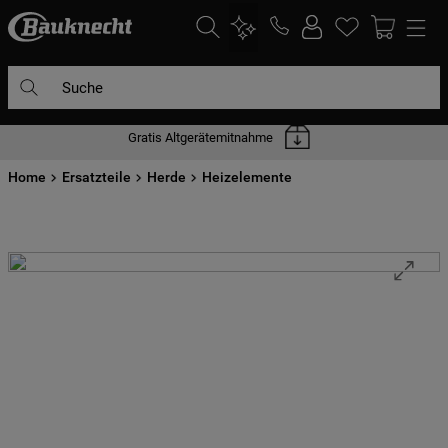
Suche
Gratis Altgerätemitnahme
DIE HÄUFIGSTEN SUCHANFRAGEN
Home
1
Ersatzteile
.
waschmaschine
Herde
Heizelemente
2
.
geschirrspülern
3
.
kühlgefrierkombination
4
.
bko
5
.
kühlschrank
6
.
trockner
7
.
gefrierschrank
8
.
mikrowelle