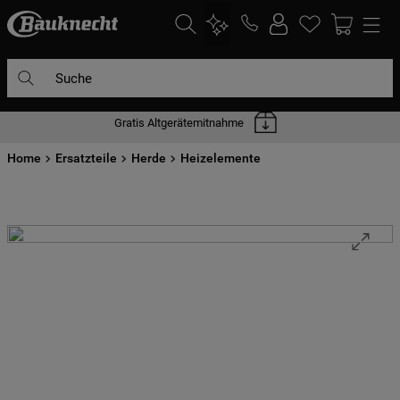
Suche
Gratis Altgerätemitnahme
DIE HÄUFIGSTEN SUCHANFRAGEN
Home
1
Ersatzteile
.
waschmaschine
Herde
Heizelemente
2
.
geschirrspülern
3
.
kühlgefrierkombination
4
.
bko
5
.
trockner
6
.
kühlschrank
7
.
gefrierschrank
8
.
mikrowelle