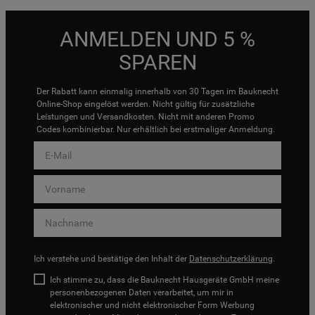
ANMELDEN UND 5 %
SPAREN
Der Rabatt kann einmalig innerhalb von 30 Tagen im Bauknecht
Online-Shop eingelöst werden. Nicht gültig für zusätzliche
Leistungen und Versandkosten. Nicht mit anderen Promo
Codes kombinierbar. Nur erhältlich bei erstmaliger Anmeldung.
Ich verstehe und bestätige den Inhalt der
Datenschutzerklärung
.
Ich stimme zu, dass die Bauknecht Hausgeräte GmbH meine
personenbezogenen Daten verarbeitet, um mir in
elektronischer und nicht elektronischer Form Werbung