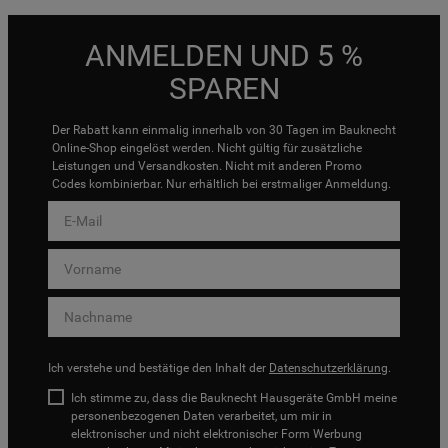
ANMELDEN UND 5 %
SPAREN
Der Rabatt kann einmalig innerhalb von 30 Tagen im Bauknecht
Online-Shop eingelöst werden. Nicht gültig für zusätzliche
Leistungen und Versandkosten. Nicht mit anderen Promo
Codes kombinierbar. Nur erhältlich bei erstmaliger Anmeldung.
Ich verstehe und bestätige den Inhalt der
Datenschutzerklärung
.
Ich stimme zu, dass die Bauknecht Hausgeräte GmbH meine
personenbezogenen Daten verarbeitet, um mir in
elektronischer und nicht elektronischer Form Werbung