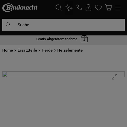
Suche
Gratis Altgerätemitnahme
DIE HÄUFIGSTEN SUCHANFRAGEN
Home
1
Ersatzteile
.
waschmaschine
Herde
Heizelemente
2
.
geschirrspülern
3
.
kühlgefrierkombination
4
.
bko
5
.
trockner
6
.
kühlschrank
7
.
mikrowelle
8
.
toplader