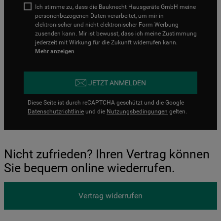
Ich stimme zu, dass die Bauknecht Hausgeräte GmbH meine
personenbezogenen Daten verarbeitet, um mir in
elektronischer und nicht elektronischer Form Werbung
zusenden kann. Mir ist bewusst, dass ich meine Zustimmung
jederzeit mit Wirkung für die Zukunft widerrufen kann.
Mehr anzeigen
JETZT ANMELDEN
Diese Seite ist durch reCAPTCHA geschützt und die Google
Datenschutzrichtlinie
und die
Nutzungsbedingungen
gelten.
Nicht zufrieden? Ihren Vertrag können
Sie bequem online wiederrufen.
Vertrag widerrufen