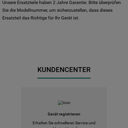
Unsere Ersatzteile haben 2 Jahre Garantie. Bitte überprüfen
Sie Ihre Präferenzen festlegen möchten,
Sie die Modellnummer, um sicherzustellen, dass dieses
klicken Sie auf die Schaltfläche "Cookie
Ersatzteil das Richtige für Ihr Gerät ist.
Einstellungen". Um unsere Cookie-Richtlinie
einzusehen klicken sie auf "Mehr
Informationen" . Wenn Sie auf "Nur
erforderliche Cookies" klicken, werden
lediglich unbedingt erforderliche Cookis
gesetzt. Mehr Informationen
https://www.bauknecht.de/seiten/nutzung-
von-cookies
KUNDENCENTER
Gerät registrieren
Erhalten Sie schnelleren Service und