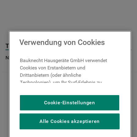
9
.
toplader
10
.
kühl-gefrierkombination freistehend
Verwendung von Cookies
Thermostat J00440654
Nicht im Bauknecht Online Shop verfügbar
Bauknecht Hausgeräte GmbH verwendet
Cookies von Erstanbietern und
Drittanbietern (oder ähnliche
Technologien), um Ihr Surf-Erlebnis zu
verbessern (unbedingt erforderliche
Cookies), um unser Publikum zu messen
Cookie-Einstellungen
(Leistungs-Cookies), um die redaktionellen
Inhalte der Website basierend auf Ihrer
Nutzung der Website zu personalisieren,
Alle Cookies akzeptieren
die Funktionalität der Website zu
verbessern und Ihnen spezifische