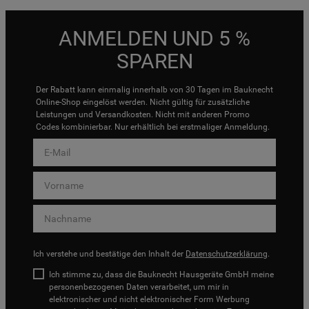
ANMELDEN UND 5 %
SPAREN
Der Rabatt kann einmalig innerhalb von 30 Tagen im Bauknecht
Online-Shop eingelöst werden. Nicht gültig für zusätzliche
Leistungen und Versandkosten. Nicht mit anderen Promo
Codes kombinierbar. Nur erhältlich bei erstmaliger Anmeldung.
Ich verstehe und bestätige den Inhalt der
Datenschutzerklärung
.
Ich stimme zu, dass die Bauknecht Hausgeräte GmbH meine
personenbezogenen Daten verarbeitet, um mir in
elektronischer und nicht elektronischer Form Werbung