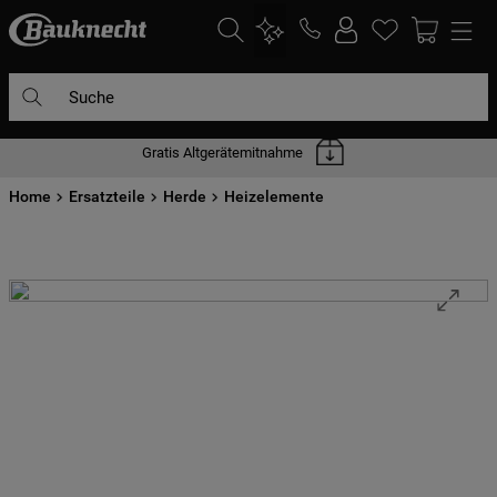
Suche
Gratis Altgerätemitnahme
DIE HÄUFIGSTEN SUCHANFRAGEN
Home
1
Ersatzteile
.
waschmaschine
Herde
Heizelemente
2
.
geschirrspülern
3
.
kühlgefrierkombination
4
.
bko
5
.
trockner
6
.
kühlschrank
7
.
gefrierschrank
8
.
mikrowelle