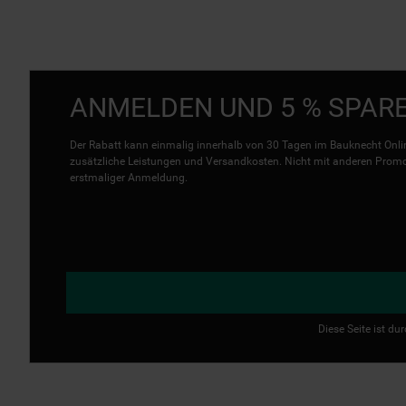
ANMELDEN UND 5 % SPAR
Der Rabatt kann einmalig innerhalb von 30 Tagen im Bauknecht Onlin
zusätzliche Leistungen und Versandkosten. Nicht mit anderen Promo 
erstmaliger Anmeldung.
Diese Seite ist d