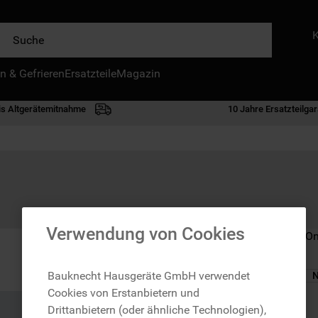
e
n & Gefrieren
IE HÄUFIGSTEN SUCHANFRAGEN
Ersatzteile
Magazin
waschmaschine
is Altgerätemitnahme
10 Jahre Ersatzteilgar
geschirrspülern
kühlgefrierkombination
bko
trockner
kühlschrank
Verwendung von Cookies
Nicht im Bauknecht On
mikrowelle
toplader
Bauknecht Hausgeräte GmbH verwendet
N
Cookies von Erstanbietern und
gefriertruhe
zzgl. Versand
Drittanbietern (oder ähnliche Technologien),
0
.
kühl-gefrierkombination freistehend