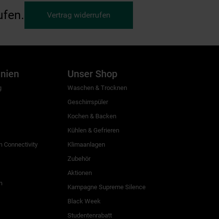
ufen.
Vertrag widerrufen
inien
Unser Shop
g
Waschen & Trocknen
Geschirrspüler
Kochen & Backen
Kühlen & Gefrieren
 Connectivity
Klimaanlagen
Zubehör
Aktionen
n
Kampagne Supreme Silence
Black Week
Studentenrabatt