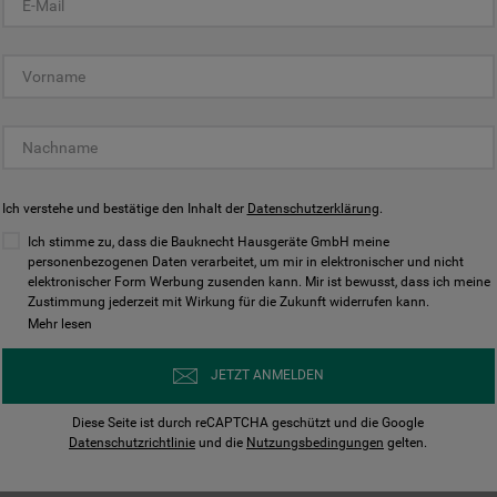
KUNDENCENTER
Ich verstehe und bestätige den Inhalt der
Datenschutzerklärung
.
Ich stimme zu, dass die Bauknecht Hausgeräte GmbH meine
personenbezogenen Daten verarbeitet, um mir in elektronischer und nicht
elektronischer Form Werbung zusenden kann. Mir ist bewusst, dass ich meine
Bedienungsanleitungen
Kontakt
Zustimmung jederzeit mit Wirkung für die Zukunft widerrufen kann.
ungen finden und herunterladen
Wir sind Mo - Sa für Sie d
Mehr lesen
Herunterladen
Jetzt anrufen
JETZT ANMELDEN
Diese Seite ist durch reCAPTCHA geschützt und die Google
Datenschutzrichtlinie
und die
Nutzungsbedingungen
gelten.