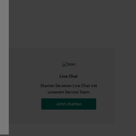
Live Chat
Starten Sie einen Live Chat mit
a
unserem Service Team
Jetzt chatten