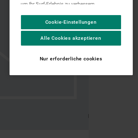
um Ihr Surf-Erlebnis zu verbessern
(unbedingt erforderliche Cookies), um unser
Publikum zu messen (Leistungs-Cookies),
Cookie-Einstellungen
um die redaktionellen Inhalte der Website
basierend auf Ihrer Nutzung der Website zu
Alle Cookies akzeptieren
personalisieren, die Funktionalität der
Website zu verbessern und Ihnen
spezifische Funktionen anzubieten
Nur erforderliche cookies
(Funktionelle-Cookies) und für
personalisierte und nicht personalisierte
Werbung basierend auf Ihren
Gewohnheiten, Interaktionen mit unseren
Websites, Werbeanzeigen und Interessen
(einschließlich über Drittanbieter und auf
anderen Websites oder sozialen
Plattformen, beispielsweise Google LLC –
weitere Informationen zu den
Datenschutzbestimmungen von Google
finden Sie hier: