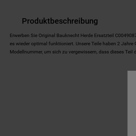
Produktbeschreibung
Erwerben Sie Original Bauknecht Herde Ersatzteil C0049087
es wieder optimal funktioniert. Unsere Teile haben 2 Jahre G
Modellnummer, um sich zu vergewissern, dass dieses Teil das