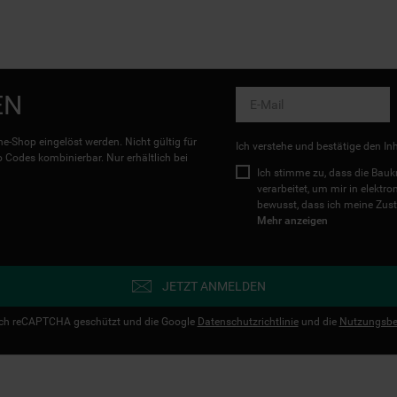
EN
e-Shop eingelöst werden. Nicht gültig für
Ich verstehe und bestätige den In
Codes kombinierbar. Nur erhältlich bei
Ich stimme zu, dass die Ba
verarbeitet, um mir in elektr
bewusst, dass ich meine Zust
Mehr anzeigen
JETZT ANMELDEN
urch reCAPTCHA geschützt und die Google
Datenschutzrichtlinie
und die
Nutzungsbe