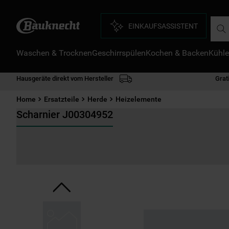
Such
EINKAUFSASSISTENT
Waschen & Trocknen
Geschirrspülen
Kochen & Backen
Kühle
D
1
.
Hausgeräte direkt vom Hersteller
Grat
2
.
Home
Ersatzteile
Herde
Heizelemente
3
.
Scharnier J00304952
4
.
5
.
6
.
7
.
8
.
9
.
1