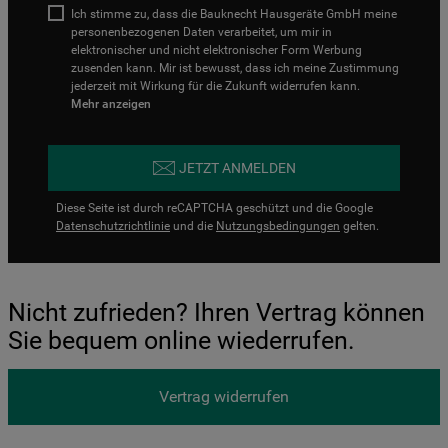
Ich stimme zu, dass die Bauknecht Hausgeräte GmbH meine
personenbezogenen Daten verarbeitet, um mir in
elektronischer und nicht elektronischer Form Werbung
zusenden kann. Mir ist bewusst, dass ich meine Zustimmung
jederzeit mit Wirkung für die Zukunft widerrufen kann.
Mehr anzeigen
JETZT ANMELDEN
Diese Seite ist durch reCAPTCHA geschützt und die Google
Datenschutzrichtlinie
und die
Nutzungsbedingungen
gelten.
Nicht zufrieden? Ihren Vertrag können
Sie bequem online wiederrufen.
Vertrag widerrufen