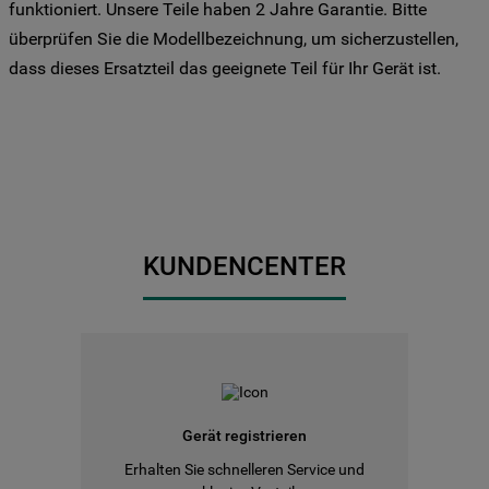
funktioniert. Unsere Teile haben 2 Jahre Garantie. Bitte
Sie Ihre Präferenzen festlegen möchten,
überprüfen Sie die Modellbezeichnung, um sicherzustellen,
klicken Sie auf die Schaltfläche "Cookie
dass dieses Ersatzteil das geeignete Teil für Ihr Gerät ist.
Einstellungen". Um unsere Cookie-Richtlinie
einzusehen klicken sie auf "Mehr
Informationen" . Wenn Sie auf "Nur
erforderliche Cookies" klicken, werden
lediglich unbedingt erforderliche Cookis
gesetzt. Mehr Informationen
https://www.bauknecht.de/seiten/nutzung-
von-cookies
KUNDENCENTER
Gerät registrieren
Erhalten Sie schnelleren Service und