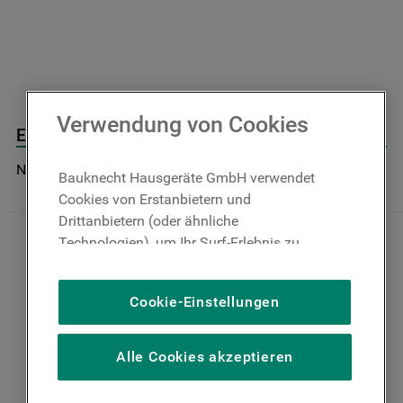
9
.
toplader
10
.
gefriertruhe
Verwendung von Cookies
Eierfach J00299292
Nicht im Bauknecht Online Shop verfügbar
Bauknecht Hausgeräte GmbH verwendet
Cookies von Erstanbietern und
Drittanbietern (oder ähnliche
Technologien), um Ihr Surf-Erlebnis zu
verbessern (unbedingt erforderliche
Cookies), um unser Publikum zu messen
Cookie-Einstellungen
(Leistungs-Cookies), um die redaktionellen
Inhalte der Website basierend auf Ihrer
Nutzung der Website zu personalisieren,
Alle Cookies akzeptieren
die Funktionalität der Website zu
verbessern und Ihnen spezifische