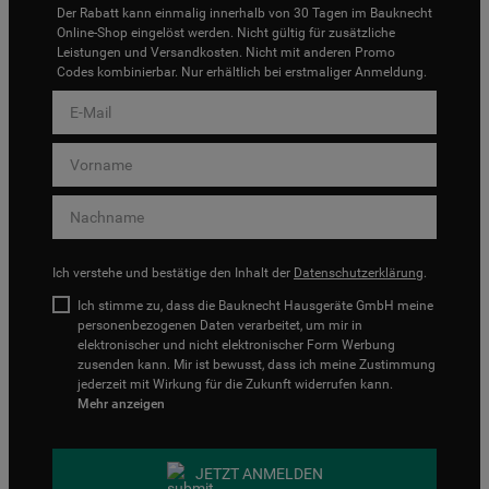
Der Rabatt kann einmalig innerhalb von 30 Tagen im Bauknecht
Online-Shop eingelöst werden. Nicht gültig für zusätzliche
Leistungen und Versandkosten. Nicht mit anderen Promo
Codes kombinierbar. Nur erhältlich bei erstmaliger Anmeldung.
Ich verstehe und bestätige den Inhalt der
Datenschutzerklärung
.
Ich stimme zu, dass die Bauknecht Hausgeräte GmbH meine
personenbezogenen Daten verarbeitet, um mir in
elektronischer und nicht elektronischer Form Werbung
zusenden kann. Mir ist bewusst, dass ich meine Zustimmung
jederzeit mit Wirkung für die Zukunft widerrufen kann.
Mehr anzeigen
JETZT ANMELDEN