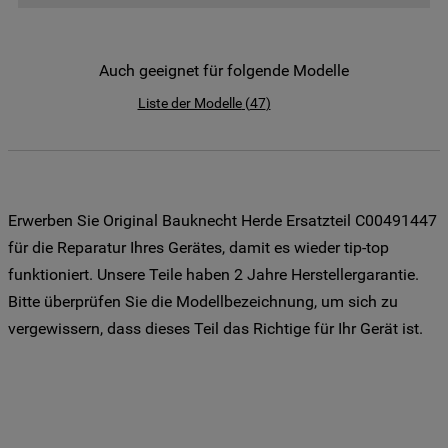
der Weitergabe Ihrer Daten an unsere
Drittanbieter für solche Zwecke zu. Wenn
Sie Ihre Präferenzen festlegen möchten,
Auch geeignet für folgende Modelle
klicken Sie auf die Schaltfläche "Cookie
Liste der Modelle
(
47
)
Einstellungen". Um unsere Cookie-Richtlinie
einzusehen klicken sie auf "Mehr
Informationen" . Wenn Sie auf "Nur
erforderliche Cookies" klicken, werden
lediglich unbedingt erforderliche Cookis
Erwerben Sie Original Bauknecht Herde Ersatzteil C00491447
gesetzt. Mehr Informationen
für die Reparatur Ihres Gerätes, damit es wieder tip-top
https://www.bauknecht.de/seiten/nutzung-
funktioniert. Unsere Teile haben 2 Jahre Herstellergarantie.
von-cookies
Bitte überprüfen Sie die Modellbezeichnung, um sich zu
vergewissern, dass dieses Teil das Richtige für Ihr Gerät ist.