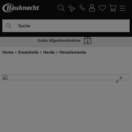
Suche
Gratis Altgerätemitnahme
DIE HÄUFIGSTEN SUCHANFRAGEN
Home
1
Ersatzteile
.
waschmaschine
Herde
Heizelemente
2
.
geschirrspülern
3
.
kühlgefrierkombination
4
.
bko
5
.
trockner
6
.
kühlschrank
7
.
gefrierschrank
8
.
mikrowelle