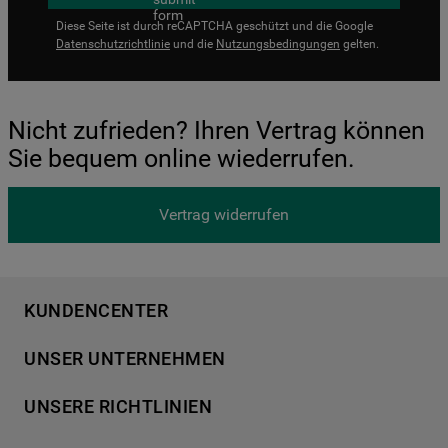
Diese Seite ist durch reCAPTCHA geschützt und die Google
Datenschutzrichtlinie
und die
Nutzungsbedingungen
gelten.
Nicht zufrieden? Ihren Vertrag können
Sie bequem online wiederrufen.
Vertrag widerrufen
KUNDENCENTER
Produktregistrierung
UNSER UNTERNEHMEN
Händlersuche
Über Bauknecht
Häufige Fragen
UNSERE RICHTLINIEN
Für Händler
Kundendienst
Datenschutzerklärung
Karriere