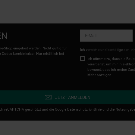
EN
e-Shop eingelöst werden. Nicht gültig für
Ich verstehe und bestätige den In
Codes kombinierbar. Nur erhältlich bei
Ich stimme zu, dass die Ba
verarbeitet, um mir in elektr
bewusst, dass ich meine Zust
Mehr anzeigen
JETZT ANMELDEN
urch reCAPTCHA geschützt und die Google
Datenschutzrichtlinie
und die
Nutzungsbe