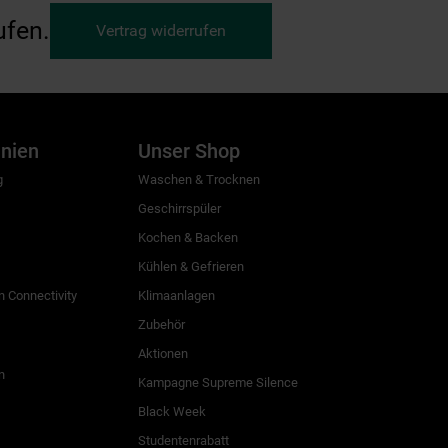
ufen.
Vertrag widerrufen
inien
Unser Shop
g
Waschen & Trocknen
Geschirrspüler
Kochen & Backen
Kühlen & Gefrieren
 Connectivity
Klimaanlagen
Zubehör
Aktionen
n
Kampagne Supreme Silence
Black Week
Studentenrabatt