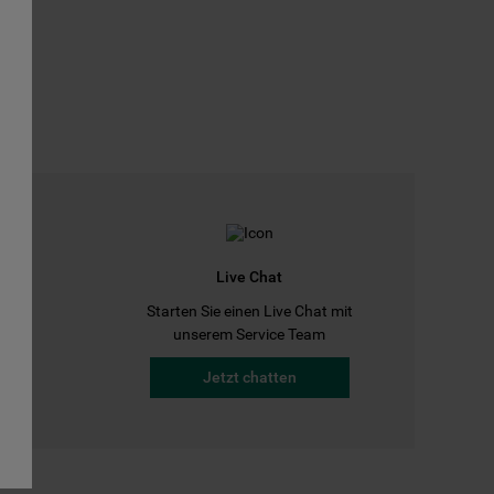
Live Chat
Starten Sie einen Live Chat mit
a
unserem Service Team
Jetzt chatten