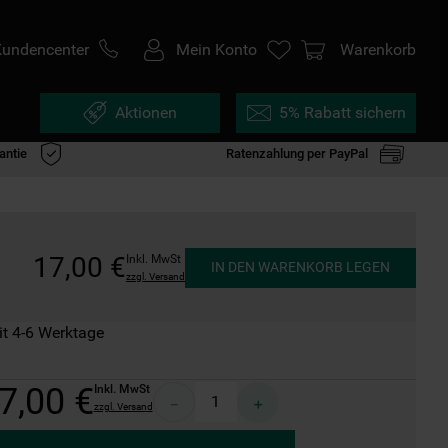
Kundencenter
Mein Konto
Warenkorb
Aktionen
5% Rabatt sichern
antie
Ratenzahlung per PayPal
17
,
00
€
Inkl. MwSt
IN DEN WARENKORB LEGEN
zzgl. Versand
it 4-6 Werktage
7
,
00
€
Inkl. MwSt
－
＋
zzgl. Versand