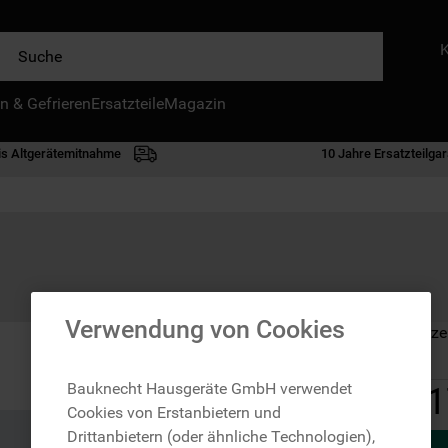
e
n & Gefrieren
IE HÄUFIGSTEN SUCHANFRAGEN
Ersatzteile
Magazin
waschmaschine
is Altgerätemitnahme
10 Jahre Ersatzteilgar
geschirrspülern
kühlgefrierkombination
bko
trockner
kühlschrank
Verwendung von Cookies
Auf Lager: Lieferze
gefrierschrank
mikrowelle
Bauknecht Hausgeräte GmbH verwendet
1
Cookies von Erstanbietern und
toplader
Drittanbietern (oder ähnliche Technologien),
0
.
gefriertruhe