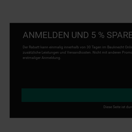
ANMELDEN UND 5 % SPAR
Der Rabatt kann einmalig innerhalb von 30 Tagen im Bauknecht Onlin
zusätzliche Leistungen und Versandkosten. Nicht mit anderen Promo 
erstmaliger Anmeldung.
Diese Seite ist d