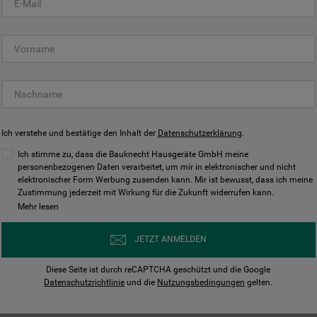
KUNDENCENTER
Ich verstehe und bestätige den Inhalt der
Datenschutzerklärung
.
Ich stimme zu, dass die Bauknecht Hausgeräte GmbH meine
personenbezogenen Daten verarbeitet, um mir in elektronischer und nicht
elektronischer Form Werbung zusenden kann. Mir ist bewusst, dass ich meine
Bedienungsanleitungen
Kontakt
Zustimmung jederzeit mit Wirkung für die Zukunft widerrufen kann.
ungen finden und herunterladen
Wir sind Mo - Sa für Sie d
Mehr lesen
Herunterladen
Jetzt anrufen
JETZT ANMELDEN
Diese Seite ist durch reCAPTCHA geschützt und die Google
Datenschutzrichtlinie
und die
Nutzungsbedingungen
gelten.