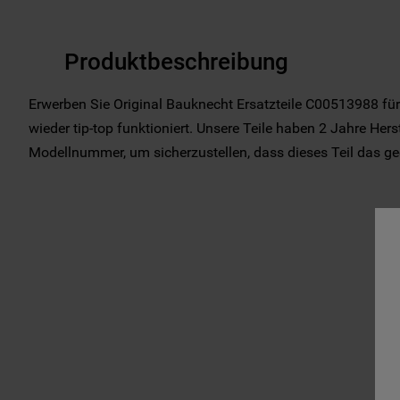
Produktbeschreibung
Erwerben Sie Original Bauknecht Ersatzteile C00513988 für
wieder tip-top funktioniert. Unsere Teile haben 2 Jahre Herst
Modellnummer, um sicherzustellen, dass dieses Teil das geeig