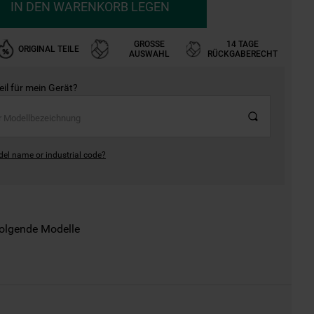
IN DEN WARENKORB LEGEN
GROSSE A
14 TAGE
ORIGINAL TEILE
USWAHL
RÜCKGABERECHT
Teil für mein Gerät?
del name or industrial code?
folgende Modelle