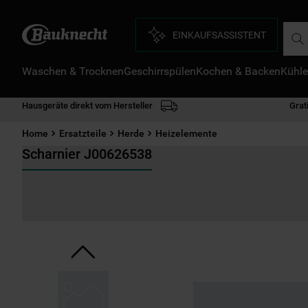
Such
EINKAUFSASSISTENT
Waschen & Trocknen
Geschirrspülen
Kochen & Backen
Kühle
D
1
.
Hausgeräte direkt vom Hersteller
Grat
2
.
Home
Ersatzteile
Herde
Heizelemente
3
.
Scharnier J00626538
4
.
5
.
6
.
7
.
8
.
9
.
1