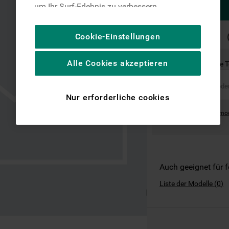
um Ihr Surf-Erlebnis zu verbessern
(unbedingt erforderliche Cookies), um unser
Publikum zu messen (Leistungs-Cookies),
SCHNELLE
Cookie-Einstellungen
LIEFERUNG
um die redaktionellen Inhalte der Website
basierend auf Ihrer Nutzung der Website zu
Alle Cookies akzeptieren
Ist dies das richtige 
personalisieren, die Funktionalität der
Website zu verbessern und Ihnen
spezifische Funktionen anzubieten
Nur erforderliche cookies
(Funktionelle-Cookies) und für
Where can I find the mo
personalisierte und nicht personalisierte
Werbung basierend auf Ihren
Gewohnheiten, Interaktionen mit unseren
Websites, Werbeanzeigen und Interessen
(einschließlich über Drittanbieter und auf
Auch geeignet für 
anderen Websites oder sozialen
Liste der Modelle
(
0
)
Plattformen, beispielsweise Google LLC –
weitere Informationen zu den
Datenschutzbestimmungen von Google
finden Sie hier: