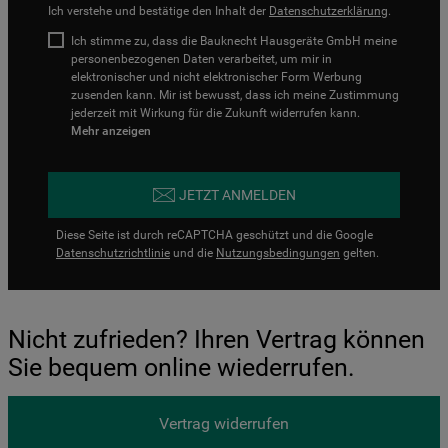
Ich verstehe und bestätige den Inhalt der
Datenschutzerklärung
.
Ich stimme zu, dass die Bauknecht Hausgeräte GmbH meine
personenbezogenen Daten verarbeitet, um mir in
elektronischer und nicht elektronischer Form Werbung
zusenden kann. Mir ist bewusst, dass ich meine Zustimmung
jederzeit mit Wirkung für die Zukunft widerrufen kann.
Mehr anzeigen
JETZT ANMELDEN
Diese Seite ist durch reCAPTCHA geschützt und die Google
Datenschutzrichtlinie
und die
Nutzungsbedingungen
gelten.
Nicht zufrieden? Ihren Vertrag können
Sie bequem online wiederrufen.
Vertrag widerrufen