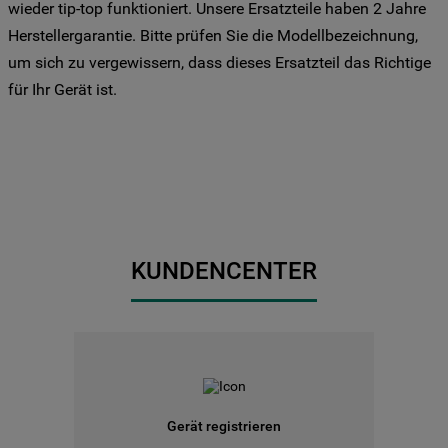
Drittanbieter für solche Zwecke zu. Wenn
wieder tip-top funktioniert. Unsere Ersatzteile haben 2 Jahre
Sie Ihre Präferenzen festlegen möchten,
Herstellergarantie. Bitte prüfen Sie die Modellbezeichnung,
klicken Sie auf die Schaltfläche "Cookie
um sich zu vergewissern, dass dieses Ersatzteil das Richtige
Einstellungen". Um unsere Cookie-Richtlinie
für Ihr Gerät ist.
einzusehen klicken sie auf "Mehr
Informationen" . Wenn Sie auf "Nur
erforderliche Cookies" klicken, werden
lediglich unbedingt erforderliche Cookis
gesetzt. Mehr Informationen
https://www.bauknecht.de/seiten/nutzung-
von-cookies
KUNDENCENTER
Gerät registrieren