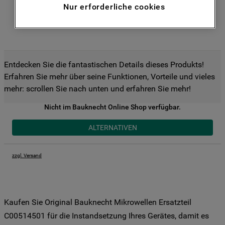
Nur erforderliche cookies
Funktionen anzubieten (Funktionelle-
Cookies) und für personalisierte und nicht
personalisierte Werbung basierend auf
Ihren Gewohnheiten, Interaktionen mit
unseren Websites, Werbeanzeigen und
Entdecken Sie die fantastischen Details dieses Produkts!
Interessen (einschließlich über Drittanbieter
Erfahren Sie mehr über seine Funktionen, Vorteile und vieles
und auf anderen Websites oder sozialen
mehr: scrollen Sie nach unten und erfahren Sie mehr!
Plattformen, beispielsweise Google LLC –
weitere Informationen zu den
Nicht im Bauknecht Online Shop verfügbar.
Datenschutzbestimmungen von Google
ALTERNATIVEN
finden Sie hier:
https://business.safety.google/privacy/
(Profiling- und Marketing-Cookies).
zzgl. Versand
Indem Sie auf die Schaltfläche "Alle
Cookies akzeptieren" klicken, stimmen Sie
der Verwendung all unserer Cookies und
Kaufen Sie Original Bauknecht Mikrowellen Ersatzteil
der Weitergabe Ihrer Daten an unsere
C00514501 für die Instandsetzung Ihres Gerätes, damit es