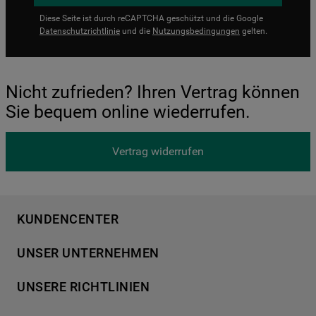
Diese Seite ist durch reCAPTCHA geschützt und die Google
Datenschutzrichtlinie
und die
Nutzungsbedingungen
gelten.
Nicht zufrieden? Ihren Vertrag können
Sie bequem online wiederrufen.
Vertrag widerrufen
KUNDENCENTER
Produktregistrierung
UNSER UNTERNEHMEN
Händlersuche
Über Bauknecht
Häufige Fragen
UNSERE RICHTLINIEN
Für Händler
Kundendienst
Datenschutzerklärung
Karriere