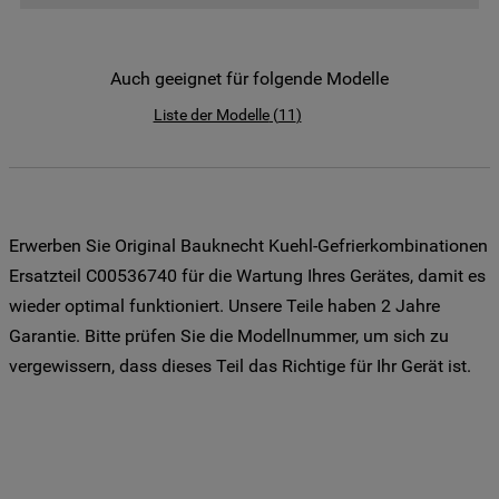
der Weitergabe Ihrer Daten an unsere
Drittanbieter für solche Zwecke zu. Wenn
Sie Ihre Präferenzen festlegen möchten,
Auch geeignet für folgende Modelle
klicken Sie auf die Schaltfläche "Cookie
Liste der Modelle
(
11
)
Einstellungen". Um unsere Cookie-Richtlinie
einzusehen klicken sie auf "Mehr
Informationen" . Wenn Sie auf "Nur
erforderliche Cookies" klicken, werden
lediglich unbedingt erforderliche Cookis
Erwerben Sie Original Bauknecht Kuehl-Gefrierkombinationen
gesetzt. Mehr Informationen
Ersatzteil C00536740 für die Wartung Ihres Gerätes, damit es
https://www.bauknecht.de/seiten/nutzung-
wieder optimal funktioniert. Unsere Teile haben 2 Jahre
von-cookies
Garantie. Bitte prüfen Sie die Modellnummer, um sich zu
vergewissern, dass dieses Teil das Richtige für Ihr Gerät ist.