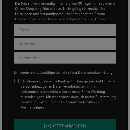
Der Rabatt kann einmalig innerhalb von 30 Tagen im Bauknecht
Online-Shop eingelöst werden. Nicht gültig für zusätzliche
Leistungen und Versandkosten. Nicht mit anderen Promo
Codes kombinierbar. Nur erhältlich bei erstmaliger Anmeldung.
Ich verstehe und bestätige den Inhalt der
Datenschutzerklärung
.
Ich stimme zu, dass die Bauknecht Hausgeräte GmbH meine
personenbezogenen Daten verarbeitet, um mir in
elektronischer und nicht elektronischer Form Werbung
zusenden kann. Mir ist bewusst, dass ich meine Zustimmung
jederzeit mit Wirkung für die Zukunft widerrufen kann.
Mehr anzeigen
JETZT ANMELDEN