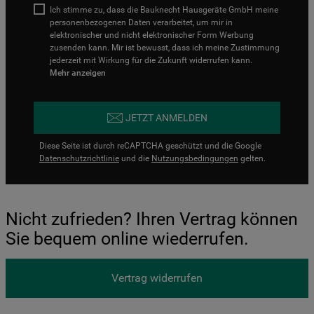
Ich stimme zu, dass die Bauknecht Hausgeräte GmbH meine
personenbezogenen Daten verarbeitet, um mir in
elektronischer und nicht elektronischer Form Werbung
zusenden kann. Mir ist bewusst, dass ich meine Zustimmung
jederzeit mit Wirkung für die Zukunft widerrufen kann.
Mehr anzeigen
JETZT ANMELDEN
Diese Seite ist durch reCAPTCHA geschützt und die Google
Datenschutzrichtlinie
und die
Nutzungsbedingungen
gelten.
Nicht zufrieden? Ihren Vertrag können
Sie bequem online wiederrufen.
Vertrag widerrufen