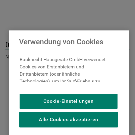
9
.
toplader
10
.
gefriertruhe
Verwendung von Cookies
Übertragungskit J00517594
Nicht im Bauknecht Online Shop verfügbar
Bauknecht Hausgeräte GmbH verwendet
Cookies von Erstanbietern und
Drittanbietern (oder ähnliche
Technologien), um Ihr Surf-Erlebnis zu
verbessern (unbedingt erforderliche
Cookies), um unser Publikum zu messen
Cookie-Einstellungen
(Leistungs-Cookies), um die redaktionellen
Inhalte der Website basierend auf Ihrer
Nutzung der Website zu personalisieren,
Alle Cookies akzeptieren
die Funktionalität der Website zu
verbessern und Ihnen spezifische