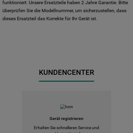
funktioniert. Unsere Ersatzteile haben 2 Jahre Garantie. Bitte
Sie Ihre Präferenzen festlegen möchten,
überprüfen Sie die Modellnummer, um sicherzustellen, dass
klicken Sie auf die Schaltfläche "Cookie
dieses Ersatzteil das Korrekte für Ihr Gerät ist.
Einstellungen". Um unsere Cookie-Richtlinie
einzusehen klicken sie auf "Mehr
Informationen" . Wenn Sie auf "Nur
erforderliche Cookies" klicken, werden
lediglich unbedingt erforderliche Cookis
gesetzt. Mehr Informationen
https://www.bauknecht.de/seiten/nutzung-
von-cookies
KUNDENCENTER
Gerät registrieren
Erhalten Sie schnelleren Service und