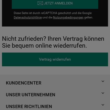
JETZT ANMELDEN
Diese Seite ist durch reCAPTCHA geschützt und die Google
Datenschutzrichtlinie
und die
Nutzungsbedingungen
gelten.
Nicht zufrieden? Ihren Vertrag können
Sie bequem online wiederrufen.
Vertrag widerrufen
KUNDENCENTER
Produktregistrierung
UNSER UNTERNEHMEN
Händlersuche
Über Bauknecht
Häufige Fragen
UNSERE RICHTLINIEN
Für Händler