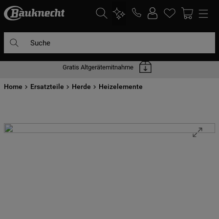
Suche
Gratis Altgerätemitnahme
DIE HÄUFIGSTEN SUCHANFRAGEN
Home
1
Ersatzteile
.
waschmaschine
Herde
Heizelemente
2
.
geschirrspülern
3
.
kühlgefrierkombination
4
.
bko
5
.
trockner
6
.
kühlschrank
7
.
mikrowelle
8
.
toplader