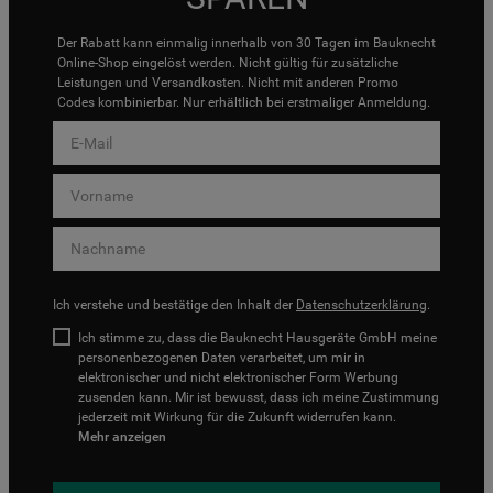
Der Rabatt kann einmalig innerhalb von 30 Tagen im Bauknecht
Online-Shop eingelöst werden. Nicht gültig für zusätzliche
Leistungen und Versandkosten. Nicht mit anderen Promo
Codes kombinierbar. Nur erhältlich bei erstmaliger Anmeldung.
Ich verstehe und bestätige den Inhalt der
Datenschutzerklärung
.
Ich stimme zu, dass die Bauknecht Hausgeräte GmbH meine
personenbezogenen Daten verarbeitet, um mir in
elektronischer und nicht elektronischer Form Werbung
zusenden kann. Mir ist bewusst, dass ich meine Zustimmung
jederzeit mit Wirkung für die Zukunft widerrufen kann.
Mehr anzeigen