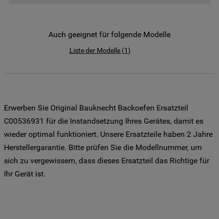
der Weitergabe Ihrer Daten an unsere
Drittanbieter für solche Zwecke zu. Wenn
Sie Ihre Präferenzen festlegen möchten,
Auch geeignet für folgende Modelle
klicken Sie auf die Schaltfläche "Cookie
Liste der Modelle
(
1
)
Einstellungen". Um unsere Cookie-Richtlinie
einzusehen klicken sie auf "Mehr
Informationen" . Wenn Sie auf "Nur
erforderliche Cookies" klicken, werden
lediglich unbedingt erforderliche Cookis
Erwerben Sie Original Bauknecht Backoefen Ersatzteil
gesetzt. Mehr Informationen
C00536931 für die Instandsetzung Ihres Gerätes, damit es
https://www.bauknecht.de/seiten/nutzung-
wieder optimal funktioniert. Unsere Ersatzteile haben 2 Jahre
von-cookies
Herstellergarantie. Bitte prüfen Sie die Modellnummer, um
sich zu vergewissern, dass dieses Ersatzteil das Richtige für
Ihr Gerät ist.