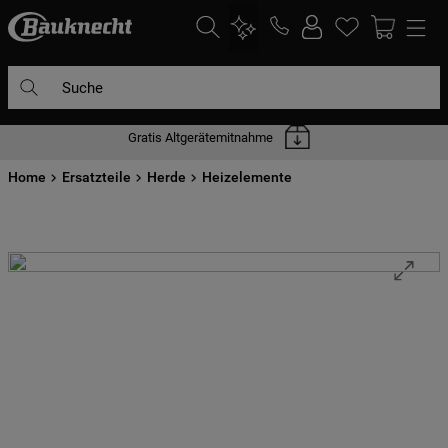
Suche
Gratis Altgerätemitnahme
DIE HÄUFIGSTEN SUCHANFRAGEN
Home
1
Ersatzteile
.
waschmaschine
Herde
Heizelemente
2
.
geschirrspülern
3
.
kühlgefrierkombination
4
.
bko
5
.
trockner
6
.
kühlschrank
7
.
mikrowelle
8
.
toplader