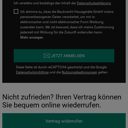
Ich verstehe und bestätige den Inhalt der
Datenschutzerklärung
.
Ich stimme zu, dass die Bauknecht Hausgeräte GmbH meine
personenbezogenen Daten verarbeitet, um mir in
elektronischer und nicht elektronischer Form Werbung
zusenden kann. Mir ist bewusst, dass ich meine Zustimmung
jederzeit mit Wirkung für die Zukunft widerrufen kann.
Mehr anzeigen
JETZT ANMELDEN
Diese Seite ist durch reCAPTCHA geschützt und die Google
Datenschutzrichtlinie
und die
Nutzungsbedingungen
gelten.
Nicht zufrieden? Ihren Vertrag können
Sie bequem online wiederrufen.
Vertrag widerrufen