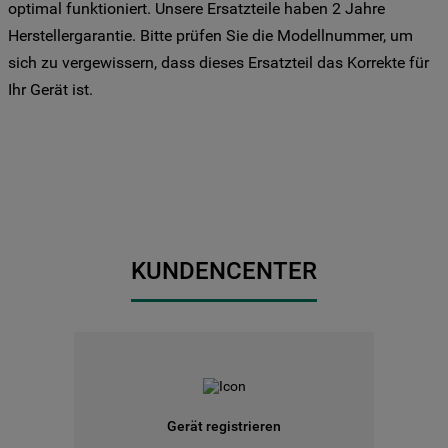
Drittanbieter für solche Zwecke zu. Wenn
optimal funktioniert. Unsere Ersatzteile haben 2 Jahre
Sie Ihre Präferenzen festlegen möchten,
Herstellergarantie. Bitte prüfen Sie die Modellnummer, um
klicken Sie auf die Schaltfläche "Cookie
sich zu vergewissern, dass dieses Ersatzteil das Korrekte für
Einstellungen". Um unsere Cookie-Richtlinie
Ihr Gerät ist.
einzusehen klicken sie auf "Mehr
Informationen" . Wenn Sie auf "Nur
erforderliche Cookies" klicken, werden
lediglich unbedingt erforderliche Cookis
gesetzt. Mehr Informationen
https://www.bauknecht.de/seiten/nutzung-
von-cookies
KUNDENCENTER
Gerät registrieren