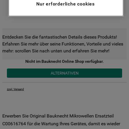
Nur erforderliche cookies
Funktionen anzubieten (Funktionelle-
Cookies) und für personalisierte und nicht
personalisierte Werbung basierend auf
Ihren Gewohnheiten, Interaktionen mit
unseren Websites, Werbeanzeigen und
Entdecken Sie die fantastischen Details dieses Produkts!
Interessen (einschließlich über Drittanbieter
Erfahren Sie mehr über seine Funktionen, Vorteile und vieles
und auf anderen Websites oder sozialen
mehr: scrollen Sie nach unten und erfahren Sie mehr!
Plattformen, beispielsweise Google LLC –
weitere Informationen zu den
Nicht im Bauknecht Online Shop verfügbar.
Datenschutzbestimmungen von Google
ALTERNATIVEN
finden Sie hier:
https://business.safety.google/privacy/
(Profiling- und Marketing-Cookies).
zzgl. Versand
Indem Sie auf die Schaltfläche "Alle
Cookies akzeptieren" klicken, stimmen Sie
der Verwendung all unserer Cookies und
Erwerben Sie Original Bauknecht Mikrowellen Ersatzteil
der Weitergabe Ihrer Daten an unsere
C00616764 für die Wartung Ihres Gerätes, damit es wieder