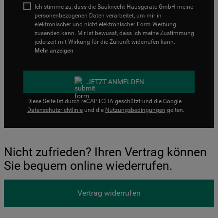
Ich stimme zu, dass die Bauknecht Hausgeräte GmbH meine
personenbezogenen Daten verarbeitet, um mir in
elektronischer und nicht elektronischer Form Werbung
zusenden kann. Mir ist bewusst, dass ich meine Zustimmung
jederzeit mit Wirkung für die Zukunft widerrufen kann.
Mehr anzeigen
JETZT ANMELDEN
Diese Seite ist durch reCAPTCHA geschützt und die Google
Datenschutzrichtlinie
und die
Nutzungsbedingungen
gelten.
Nicht zufrieden? Ihren Vertrag können
Sie bequem online wiederrufen.
Vertrag widerrufen