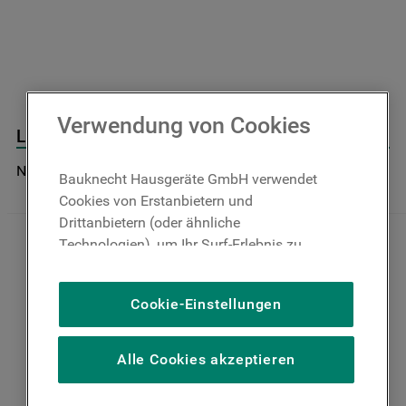
9
.
toplader
10
.
gefriertruhe
Verwendung von Cookies
Lüftergehäuse J00565831
Nicht im Bauknecht Online Shop verfügbar
Bauknecht Hausgeräte GmbH verwendet
Cookies von Erstanbietern und
Drittanbietern (oder ähnliche
Technologien), um Ihr Surf-Erlebnis zu
verbessern (unbedingt erforderliche
Cookies), um unser Publikum zu messen
Cookie-Einstellungen
(Leistungs-Cookies), um die redaktionellen
Inhalte der Website basierend auf Ihrer
Nutzung der Website zu personalisieren,
Alle Cookies akzeptieren
die Funktionalität der Website zu
verbessern und Ihnen spezifische