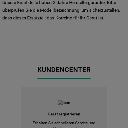
Unsere Ersatzteile haben 2 Jahre Herstellergarantie. Bitte
Sie Ihre Präferenzen festlegen möchten,
überprüfen Sie die Modellbezeichnung, um sicherzustellen,
klicken Sie auf die Schaltfläche "Cookie
dass dieses Ersatzteil das Korrekte für Ihr Gerät ist.
Einstellungen". Um unsere Cookie-Richtlinie
einzusehen klicken sie auf "Mehr
Informationen" . Wenn Sie auf "Nur
erforderliche Cookies" klicken, werden
lediglich unbedingt erforderliche Cookis
gesetzt. Mehr Informationen
https://www.bauknecht.de/seiten/nutzung-
von-cookies
KUNDENCENTER
Gerät registrieren
Erhalten Sie schnelleren Service und