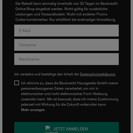
Der Rabatt kann einmalig innerhalb von 30 Tagen im Bauknecht
Online-Shop eingelöst werden. Nicht gültig für zusätzliche
Leistungen und Versandkosten. Nicht mit anderen Promo
Codes kombinierbar. Nur erhältlich bei erstmaliger Anmeldung.
Ich verstehe und bestätige den Inhalt der
Datenschutzerklärung
.
Ich stimme zu, dass die Bauknecht Hausgeräte GmbH meine
personenbezogenen Daten verarbeitet, um mir in
elektronischer und nicht elektronischer Form Werbung
zusenden kann. Mir ist bewusst, dass ich meine Zustimmung
jederzeit mit Wirkung für die Zukunft widerrufen kann.
Mehr anzeigen
JETZT ANMELDEN