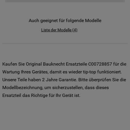
der Weitergabe Ihrer Daten an unsere
Drittanbieter für solche Zwecke zu. Wenn
Sie Ihre Präferenzen festlegen möchten,
Auch geeignet für folgende Modelle
klicken Sie auf die Schaltfläche "Cookie
Liste der Modelle
(
4
)
Einstellungen". Um unsere Cookie-Richtlinie
einzusehen klicken sie auf "Mehr
Informationen" . Wenn Sie auf "Nur
erforderliche Cookies" klicken, werden
lediglich unbedingt erforderliche Cookis
Kaufen Sie Original Bauknecht Ersatzteile C00728857 für die
gesetzt. Mehr Informationen
Wartung Ihres Gerätes, damit es wieder tip-top funktioniert.
https://www.bauknecht.de/seiten/nutzung-
Unsere Teile haben 2 Jahre Garantie. Bitte überprüfen Sie die
von-cookies
Modellbezeichnung, um sicherzustellen, dass dieses
Ersatzteil das Richtige für Ihr Gerät ist.