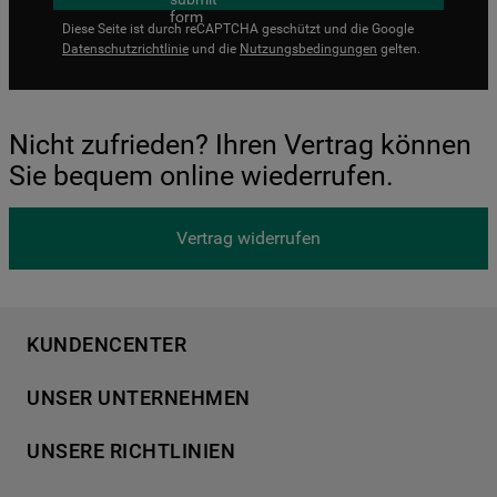
Diese Seite ist durch reCAPTCHA geschützt und die Google
Datenschutzrichtlinie
und die
Nutzungsbedingungen
gelten.
Nicht zufrieden? Ihren Vertrag können
Sie bequem online wiederrufen.
Vertrag widerrufen
KUNDENCENTER
Produktregistrierung
UNSER UNTERNEHMEN
Händlersuche
Über Bauknecht
Häufige Fragen
UNSERE RICHTLINIEN
Für Händler
Kundendienst
Datenschutzerklärung
Karriere