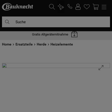
Suche
Gratis Altgerätemitnahme
DIE HÄUFIGSTEN SUCHANFRAGEN
Home
1
Ersatzteile
.
waschmaschine
Herde
Heizelemente
2
.
geschirrspülern
3
.
kühlgefrierkombination
4
.
bko
5
.
trockner
6
.
kühlschrank
7
.
gefrierschrank
8
.
mikrowelle