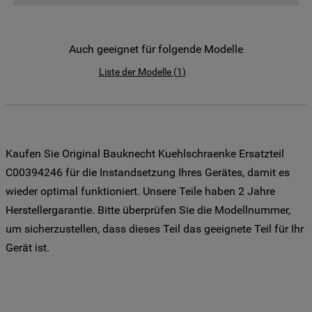
der Weitergabe Ihrer Daten an unsere
Drittanbieter für solche Zwecke zu. Wenn
Sie Ihre Präferenzen festlegen möchten,
Auch geeignet für folgende Modelle
klicken Sie auf die Schaltfläche "Cookie
Liste der Modelle
(
1
)
Einstellungen". Um unsere Cookie-Richtlinie
einzusehen klicken sie auf "Mehr
Informationen" . Wenn Sie auf "Nur
erforderliche Cookies" klicken, werden
lediglich unbedingt erforderliche Cookis
Kaufen Sie Original Bauknecht Kuehlschraenke Ersatzteil
gesetzt. Mehr Informationen
C00394246 für die Instandsetzung Ihres Gerätes, damit es
https://www.bauknecht.de/seiten/nutzung-
wieder optimal funktioniert. Unsere Teile haben 2 Jahre
von-cookies
Herstellergarantie. Bitte überprüfen Sie die Modellnummer,
um sicherzustellen, dass dieses Teil das geeignete Teil für Ihr
Gerät ist.