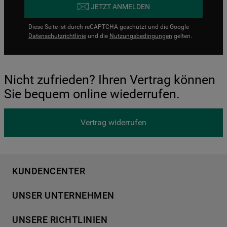
JETZT ANMELDEN
Diese Seite ist durch reCAPTCHA geschützt und die Google
Datenschutzrichtlinie
und die
Nutzungsbedingungen
gelten.
Nicht zufrieden? Ihren Vertrag können
Sie bequem online wiederrufen.
Vertrag widerrufen
KUNDENCENTER
Produktregistrierung
UNSER UNTERNEHMEN
Händlersuche
Über Bauknecht
Häufige Fragen
UNSERE RICHTLINIEN
Für Händler