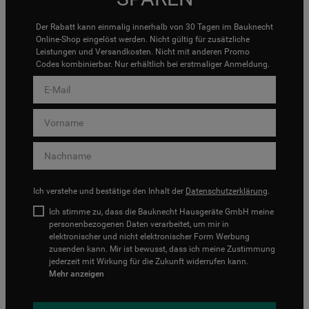
Der Rabatt kann einmalig innerhalb von 30 Tagen im Bauknecht
Online-Shop eingelöst werden. Nicht gültig für zusätzliche
Leistungen und Versandkosten. Nicht mit anderen Promo
Codes kombinierbar. Nur erhältlich bei erstmaliger Anmeldung.
Ich verstehe und bestätige den Inhalt der
Datenschutzerklärung
.
Ich stimme zu, dass die Bauknecht Hausgeräte GmbH meine
personenbezogenen Daten verarbeitet, um mir in
elektronischer und nicht elektronischer Form Werbung
zusenden kann. Mir ist bewusst, dass ich meine Zustimmung
jederzeit mit Wirkung für die Zukunft widerrufen kann.
Mehr anzeigen