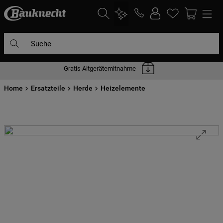
Suche
Gratis Altgerätemitnahme
DIE HÄUFIGSTEN SUCHANFRAGEN
Home
1
Ersatzteile
.
waschmaschine
Herde
Heizelemente
2
.
geschirrspülern
3
.
kühlgefrierkombination
4
.
bko
5
.
trockner
6
.
kühlschrank
7
.
mikrowelle
8
.
toplader