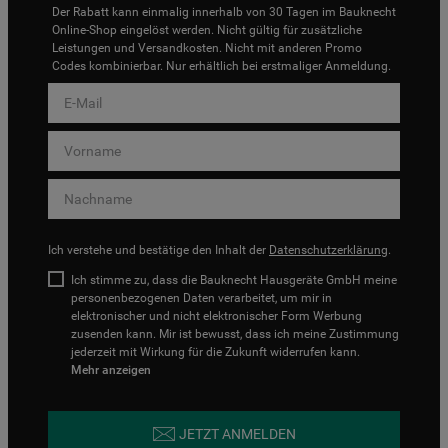
Der Rabatt kann einmalig innerhalb von 30 Tagen im Bauknecht
Online-Shop eingelöst werden. Nicht gültig für zusätzliche
Leistungen und Versandkosten. Nicht mit anderen Promo
Codes kombinierbar. Nur erhältlich bei erstmaliger Anmeldung.
Ich verstehe und bestätige den Inhalt der
Datenschutzerklärung
.
Ich stimme zu, dass die Bauknecht Hausgeräte GmbH meine
personenbezogenen Daten verarbeitet, um mir in
elektronischer und nicht elektronischer Form Werbung
zusenden kann. Mir ist bewusst, dass ich meine Zustimmung
jederzeit mit Wirkung für die Zukunft widerrufen kann.
Mehr anzeigen
JETZT ANMELDEN