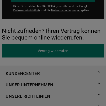
Diese Seite ist durch reCAPTCHA geschützt und die Google
Datenschutzrichtlinie
und die
Nutzungsbedingungen
gelten.
Nicht zufrieden? Ihren Vertrag können
Sie bequem online wiederrufen.
Vertrag widerrufen
KUNDENCENTER
Produktregistrierung
UNSER UNTERNEHMEN
Händlersuche
Über Bauknecht
Häufige Fragen
UNSERE RICHTLINIEN
Für Händler
Kundendienst
Datenschutzerklärung
Karriere