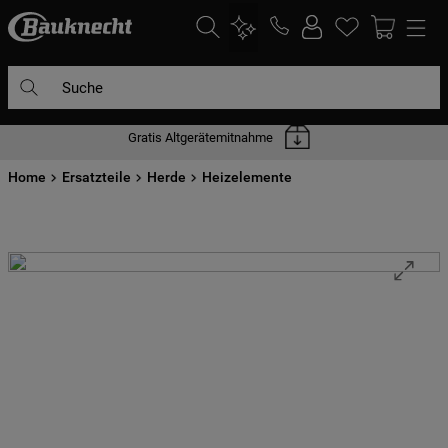
Suche
Gratis Altgerätemitnahme
DIE HÄUFIGSTEN SUCHANFRAGEN
Home
1
Ersatzteile
.
waschmaschine
Herde
Heizelemente
2
.
geschirrspülern
3
.
kühlgefrierkombination
4
.
bko
5
.
trockner
6
.
kühlschrank
7
.
gefrierschrank
8
.
mikrowelle