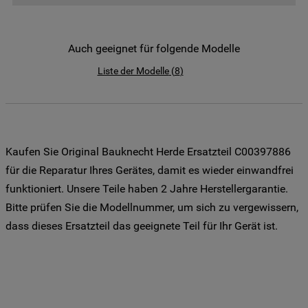
der Weitergabe Ihrer Daten an unsere
Drittanbieter für solche Zwecke zu. Wenn
Sie Ihre Präferenzen festlegen möchten,
Auch geeignet für folgende Modelle
klicken Sie auf die Schaltfläche "Cookie
Liste der Modelle
(
8
)
Einstellungen". Um unsere Cookie-Richtlinie
einzusehen klicken sie auf "Mehr
Informationen" . Wenn Sie auf "Nur
erforderliche Cookies" klicken, werden
lediglich unbedingt erforderliche Cookis
Kaufen Sie Original Bauknecht Herde Ersatzteil C00397886
gesetzt. Mehr Informationen
für die Reparatur Ihres Gerätes, damit es wieder einwandfrei
https://www.bauknecht.de/seiten/nutzung-
funktioniert. Unsere Teile haben 2 Jahre Herstellergarantie.
von-cookies
Bitte prüfen Sie die Modellnummer, um sich zu vergewissern,
dass dieses Ersatzteil das geeignete Teil für Ihr Gerät ist.