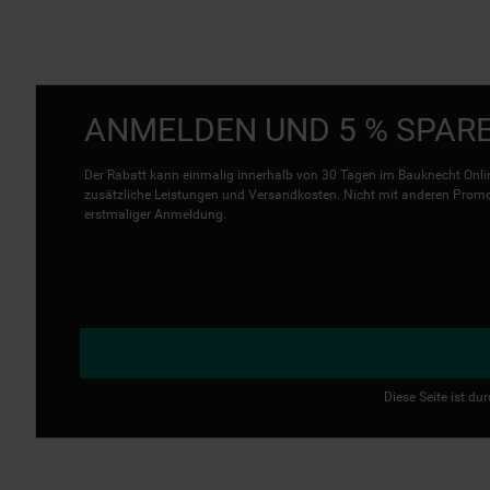
ANMELDEN UND 5 % SPAR
Der Rabatt kann einmalig innerhalb von 30 Tagen im Bauknecht Onlin
zusätzliche Leistungen und Versandkosten. Nicht mit anderen Promo 
erstmaliger Anmeldung.
Diese Seite ist d