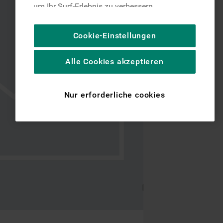
um Ihr Surf-Erlebnis zu verbessern
(unbedingt erforderliche Cookies), um unser
Publikum zu messen (Leistungs-Cookies),
Cookie-Einstellungen
um die redaktionellen Inhalte der Website
basierend auf Ihrer Nutzung der Website zu
Alle Cookies akzeptieren
personalisieren, die Funktionalität der
Website zu verbessern und Ihnen
spezifische Funktionen anzubieten
Nur erforderliche cookies
(Funktionelle-Cookies) und für
personalisierte und nicht personalisierte
Werbung basierend auf Ihren
Gewohnheiten, Interaktionen mit unseren
Websites, Werbeanzeigen und Interessen
(einschließlich über Drittanbieter und auf
anderen Websites oder sozialen
Plattformen, beispielsweise Google LLC –
weitere Informationen zu den
Datenschutzbestimmungen von Google
finden Sie hier: