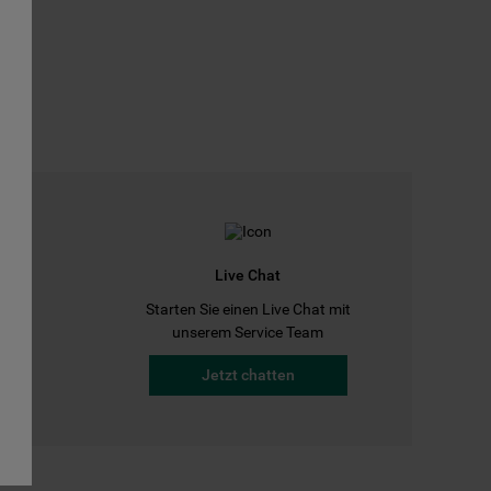
Live Chat
Starten Sie einen Live Chat mit
a
unserem Service Team
Jetzt chatten