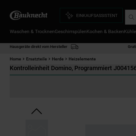
Such
EINKAUFSASSISTENT
Waschen & Trocknen
Geschirrspülen
Kochen & Backen
Kühle
D
1
.
Hausgeräte direkt vom Hersteller
Grat
2
.
Home
Ersatzteile
Herde
Heizelemente
3
.
Kontrolleinheit Domino, Programmiert J00415
4
.
5
.
6
.
7
.
8
.
9
.
1