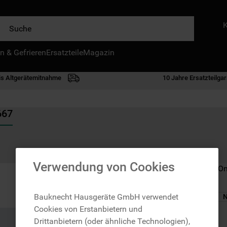
e
n & Gefrieren
IE HÄUFIGSTEN SUCHANFRAGEN
Ersatzteile
Magazin
waschmaschine
is Altgerätemitnahme
10 Jahre Ersatzteilgar
geschirrspülern
kühlgefrierkombination
667
bko
trockner
kühlschrank
Verwendung von Cookies
Nicht im Bauknecht On
mikrowelle
toplader
Bauknecht Hausgeräte GmbH verwendet
N
Cookies von Erstanbietern und
gefriertruhe
zzgl. Versand
Drittanbietern (oder ähnliche Technologien),
0
.
kühl-gefrierkombination freistehend