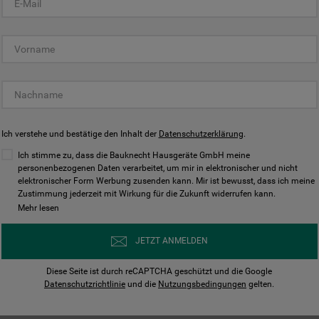
KUNDENCENTER
Ich verstehe und bestätige den Inhalt der
Datenschutzerklärung
.
Ich stimme zu, dass die Bauknecht Hausgeräte GmbH meine
personenbezogenen Daten verarbeitet, um mir in elektronischer und nicht
elektronischer Form Werbung zusenden kann. Mir ist bewusst, dass ich meine
Bedienungsanleitungen
Kontakt
Zustimmung jederzeit mit Wirkung für die Zukunft widerrufen kann.
ungen finden und herunterladen
Wir sind Mo - Sa für Sie d
Mehr lesen
Herunterladen
Jetzt anrufen
JETZT ANMELDEN
Diese Seite ist durch reCAPTCHA geschützt und die Google
Datenschutzrichtlinie
und die
Nutzungsbedingungen
gelten.