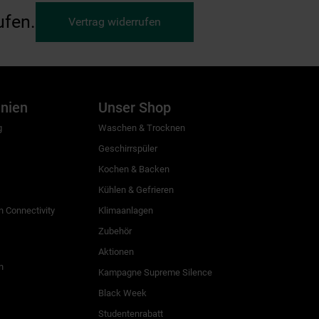
ufen.
Vertrag widerrufen
inien
Unser Shop
g
Waschen & Trocknen
Geschirrspüler
Kochen & Backen
Kühlen & Gefrieren
 Connectivity
Klimaanlagen
Zubehör
Aktionen
n
Kampagne Supreme Silence
Black Week
Studentenrabatt