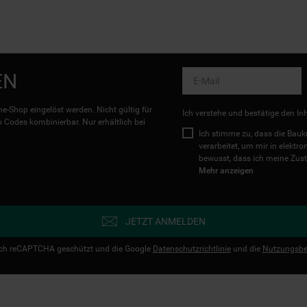
EN
e-Shop eingelöst werden. Nicht gültig für
Ich verstehe und bestätige den In
Codes kombinierbar. Nur erhältlich bei
Ich stimme zu, dass die Ba
verarbeitet, um mir in elektr
bewusst, dass ich meine Zust
Mehr anzeigen
JETZT ANMELDEN
urch reCAPTCHA geschützt und die Google
Datenschutzrichtlinie
und die
Nutzungsbe