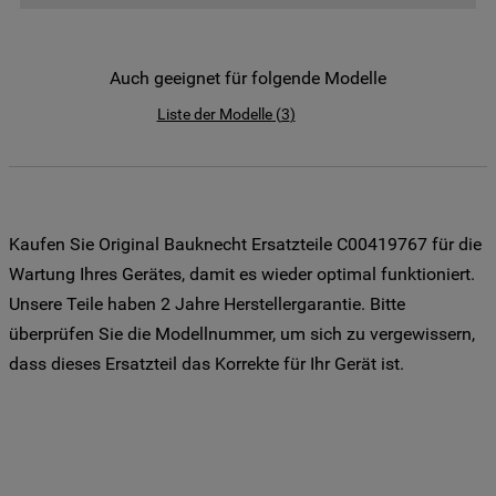
der Weitergabe Ihrer Daten an unsere
Drittanbieter für solche Zwecke zu. Wenn
Sie Ihre Präferenzen festlegen möchten,
Auch geeignet für folgende Modelle
klicken Sie auf die Schaltfläche "Cookie
Liste der Modelle
(
3
)
Einstellungen". Um unsere Cookie-Richtlinie
einzusehen klicken sie auf "Mehr
Informationen" . Wenn Sie auf "Nur
erforderliche Cookies" klicken, werden
lediglich unbedingt erforderliche Cookis
Kaufen Sie Original Bauknecht Ersatzteile C00419767 für die
gesetzt. Mehr Informationen
Wartung Ihres Gerätes, damit es wieder optimal funktioniert.
https://www.bauknecht.de/seiten/nutzung-
Unsere Teile haben 2 Jahre Herstellergarantie. Bitte
von-cookies
überprüfen Sie die Modellnummer, um sich zu vergewissern,
dass dieses Ersatzteil das Korrekte für Ihr Gerät ist.