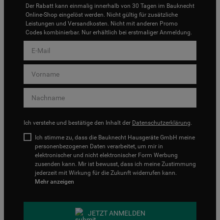
Der Rabatt kann einmalig innerhalb von 30 Tagen im Bauknecht
Online-Shop eingelöst werden. Nicht gültig für zusätzliche
Leistungen und Versandkosten. Nicht mit anderen Promo
Codes kombinierbar. Nur erhältlich bei erstmaliger Anmeldung.
Ich verstehe und bestätige den Inhalt der
Datenschutzerklärung
.
Ich stimme zu, dass die Bauknecht Hausgeräte GmbH meine
personenbezogenen Daten verarbeitet, um mir in
elektronischer und nicht elektronischer Form Werbung
zusenden kann. Mir ist bewusst, dass ich meine Zustimmung
jederzeit mit Wirkung für die Zukunft widerrufen kann.
Mehr anzeigen
JETZT ANMELDEN