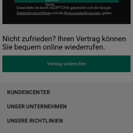
Diese Seite ist durch reCAPTCHA geschützt und die Google
Datenschutzrichtlinie
und die
Nutzungsbedingungen
gelten.
Nicht zufrieden? Ihren Vertrag können
Sie bequem online wiederrufen.
Vertrag widerrufen
KUNDENCENTER
Produktregistrierung
UNSER UNTERNEHMEN
Händlersuche
Über Bauknecht
Häufige Fragen
UNSERE RICHTLINIEN
Für Händler
Kundendienst
Datenschutzerklärung
Karriere