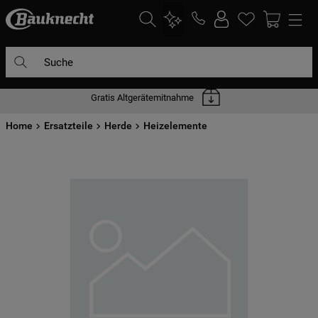
Suche
Gratis Altgerätemitnahme
DIE HÄUFIGSTEN SUCHANFRAGEN
Home
1
Ersatzteile
.
waschmaschine
Herde
Heizelemente
2
.
geschirrspülern
3
.
kühlgefrierkombination
4
.
bko
5
.
trockner
6
.
kühlschrank
7
.
gefrierschrank
8
.
mikrowelle