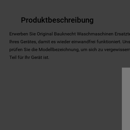
Produktbeschreibung
Erwerben Sie Original Bauknecht Waschmaschinen Ersatzte
Ihres Gerätes, damit es wieder einwandfrei funktioniert. Uns
prüfen Sie die Modellbezeichnung, um sich zu vergewissern,
Teil für Ihr Gerät ist.