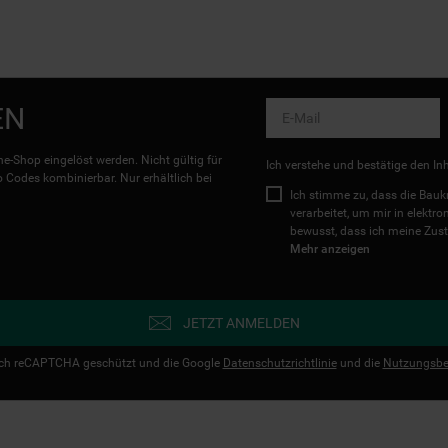
EN
e-Shop eingelöst werden. Nicht gültig für
Ich verstehe und bestätige den In
Codes kombinierbar. Nur erhältlich bei
Ich stimme zu, dass die Ba
verarbeitet, um mir in elektr
bewusst, dass ich meine Zust
Mehr anzeigen
JETZT ANMELDEN
urch reCAPTCHA geschützt und die Google
Datenschutzrichtlinie
und die
Nutzungsbe