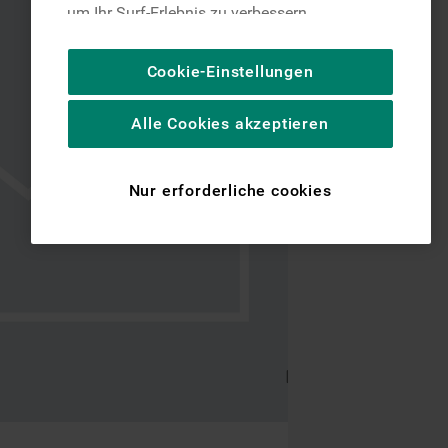
um Ihr Surf-Erlebnis zu verbessern
(unbedingt erforderliche Cookies), um unser
Publikum zu messen (Leistungs-Cookies),
Cookie-Einstellungen
um die redaktionellen Inhalte der Website
basierend auf Ihrer Nutzung der Website zu
Alle Cookies akzeptieren
personalisieren, die Funktionalität der
Website zu verbessern und Ihnen
spezifische Funktionen anzubieten
Nur erforderliche cookies
(Funktionelle-Cookies) und für
personalisierte und nicht personalisierte
Werbung basierend auf Ihren
Gewohnheiten, Interaktionen mit unseren
Websites, Werbeanzeigen und Interessen
(einschließlich über Drittanbieter und auf
anderen Websites oder sozialen
Plattformen, beispielsweise Google LLC –
weitere Informationen zu den
Datenschutzbestimmungen von Google
finden Sie hier: