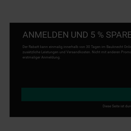
ANMELDEN UND 5 % SPAR
Der Rabatt kann einmalig innerhalb von 30 Tagen im Bauknecht Onlin
zusätzliche Leistungen und Versandkosten. Nicht mit anderen Promo 
erstmaliger Anmeldung.
Diese Seite ist d