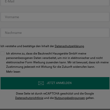
KUNDENCENTER
Ich verstehe und bestätige den Inhalt der
Datenschutzerklärung
.
Ich stimme zu, dass die Bauknecht Hausgeräte GmbH meine
personenbezogenen Daten verarbeitet, um mir in elektronischer und nicht
elektronischer Form Werbung zusenden kann. Mir ist bewusst, dass ich meine
Bedienungsanleitungen
Kontakt
Zustimmung jederzeit mit Wirkung für die Zukunft widerrufen kann.
ungen finden und herunterladen
Wir sind Mo - Sa für Sie d
Mehr lesen
Herunterladen
Jetzt anrufen
JETZT ANMELDEN
Diese Seite ist durch reCAPTCHA geschützt und die Google
Datenschutzrichtlinie
und die
Nutzungsbedingungen
gelten.