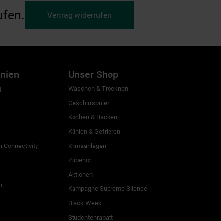
ufen.
Vertrag widerrufen
inien
Unser Shop
g
Waschen & Trocknen
Geschirrspüler
Kochen & Backen
Kühlen & Gefrieren
 Connectivity
Klimaanlagen
Zubehör
Aktionen
n
Kampagne Supreme Silence
Black Week
Studentenrabatt