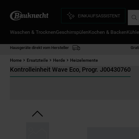
Such
EINKAUFSASSISTENT
Waschen & Trocknen
Geschirrspülen
Kochen & Backen
Kühle
D
1
.
Hausgeräte direkt vom Hersteller
Grat
2
.
Home
Ersatzteile
Herde
Heizelemente
3
.
Kontrolleinheit Wave Eco, Progr. J00430760
4
.
5
.
6
.
7
.
8
.
9
.
1