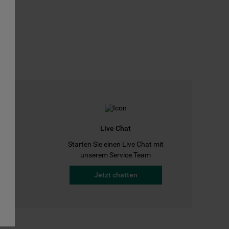
Live Chat
Starten Sie einen Live Chat mit
a
unserem Service Team
Jetzt chatten