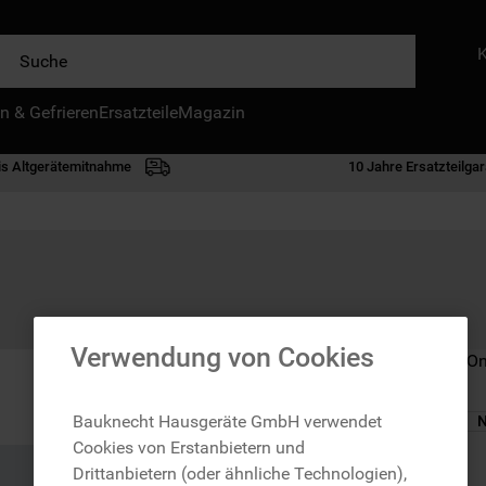
e
n & Gefrieren
IE HÄUFIGSTEN SUCHANFRAGEN
Ersatzteile
Magazin
waschmaschine
is Altgerätemitnahme
10 Jahre Ersatzteilgar
geschirrspülern
kühlgefrierkombination
bko
trockner
kühlschrank
Verwendung von Cookies
Nicht im Bauknecht On
gefrierschrank
mikrowelle
Bauknecht Hausgeräte GmbH verwendet
N
Cookies von Erstanbietern und
toplader
zzgl. Versand
Drittanbietern (oder ähnliche Technologien),
0
.
kühl-gefrierkombination freistehend