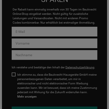
Der Rabatt kann einmalig innerhalb von 30 Tagen im Bauknecht
Online-Shop eingelöst werden. Nicht gültig für zusätzliche
Leistungen und Versandkosten. Nicht mit anderen Promo
Codes kombinierbar. Nur erhältlich bei erstmaliger Anmeldung.
Ich verstehe und bestätige den Inhalt der
Datenschutzerklärung
.
Ich stimme zu, dass die Bauknecht Hausgeräte GmbH meine
personenbezogenen Daten verarbeitet, um mir in
elektronischer und nicht elektronischer Form Werbung
zusenden kann. Mir ist bewusst, dass ich meine Zustimmung
jederzeit mit Wirkung für die Zukunft widerrufen kann.
Mehr anzeigen