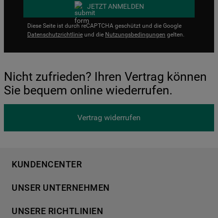
JETZT ANMELDEN
Diese Seite ist durch reCAPTCHA geschützt und die Google
Datenschutzrichtlinie
und die
Nutzungsbedingungen
gelten.
Nicht zufrieden? Ihren Vertrag können
Sie bequem online wiederrufen.
Vertrag widerrufen
KUNDENCENTER
Produktregistrierung
UNSER UNTERNEHMEN
Händlersuche
Über Bauknecht
Häufige Fragen
UNSERE RICHTLINIEN
Für Händler