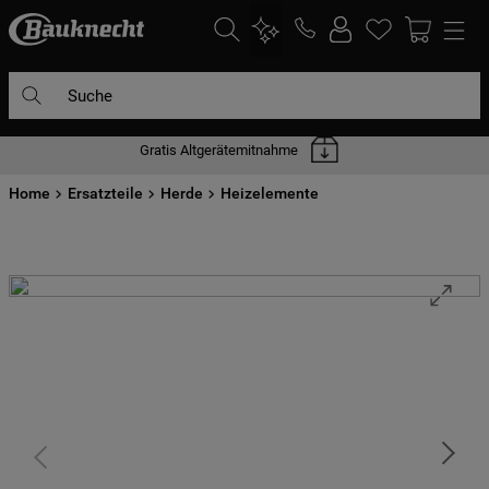
Suche
Gratis Altgerätemitnahme
DIE HÄUFIGSTEN SUCHANFRAGEN
Home
1
Ersatzteile
.
waschmaschine
Herde
Heizelemente
2
.
geschirrspülern
3
.
kühlgefrierkombination
4
.
bko
5
.
trockner
6
.
kühlschrank
7
.
gefrierschrank
8
.
mikrowelle