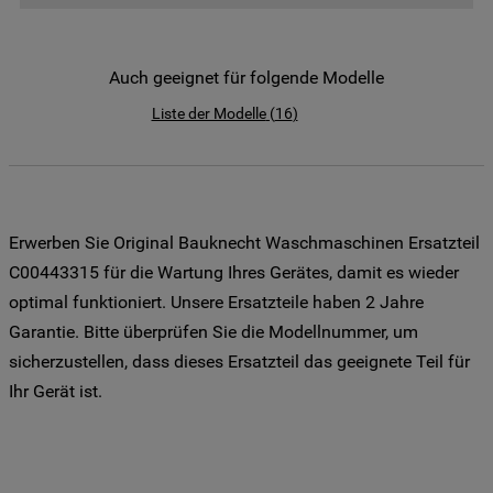
der Weitergabe Ihrer Daten an unsere
Drittanbieter für solche Zwecke zu. Wenn
Sie Ihre Präferenzen festlegen möchten,
Auch geeignet für folgende Modelle
klicken Sie auf die Schaltfläche "Cookie
Liste der Modelle
(
16
)
Einstellungen". Um unsere Cookie-Richtlinie
einzusehen klicken sie auf "Mehr
Informationen" . Wenn Sie auf "Nur
erforderliche Cookies" klicken, werden
lediglich unbedingt erforderliche Cookis
Erwerben Sie Original Bauknecht Waschmaschinen Ersatzteil
gesetzt. Mehr Informationen
C00443315 für die Wartung Ihres Gerätes, damit es wieder
https://www.bauknecht.de/seiten/nutzung-
optimal funktioniert. Unsere Ersatzteile haben 2 Jahre
von-cookies
Garantie. Bitte überprüfen Sie die Modellnummer, um
sicherzustellen, dass dieses Ersatzteil das geeignete Teil für
Ihr Gerät ist.