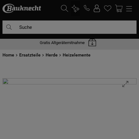
Suche
Gratis Altgerätemitnahme
DIE HÄUFIGSTEN SUCHANFRAGEN
Home
1
Ersatzteile
.
waschmaschine
Herde
Heizelemente
2
.
geschirrspülern
3
.
kühlgefrierkombination
4
.
bko
5
.
trockner
6
.
kühlschrank
7
.
gefrierschrank
8
.
mikrowelle