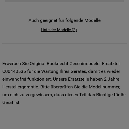
der Weitergabe Ihrer Daten an unsere
Drittanbieter für solche Zwecke zu. Wenn
Sie Ihre Präferenzen festlegen möchten,
Auch geeignet für folgende Modelle
klicken Sie auf die Schaltfläche "Cookie
Liste der Modelle
(
2
)
Einstellungen". Um unsere Cookie-Richtlinie
einzusehen klicken sie auf "Mehr
Informationen" . Wenn Sie auf "Nur
erforderliche Cookies" klicken, werden
lediglich unbedingt erforderliche Cookis
Erwerben Sie Original Bauknecht Geschirrspueler Ersatzteil
gesetzt. Mehr Informationen
C00440535 für die Wartung Ihres Gerätes, damit es wieder
https://www.bauknecht.de/seiten/nutzung-
einwandfrei funktioniert. Unsere Ersatzteile haben 2 Jahre
von-cookies
Herstellergarantie. Bitte überprüfen Sie die Modellnummer,
um sich zu vergewissern, dass dieses Teil das Richtige für Ihr
Gerät ist.