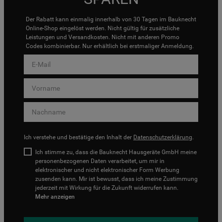
Der Rabatt kann einmalig innerhalb von 30 Tagen im Bauknecht
Online-Shop eingelöst werden. Nicht gültig für zusätzliche
Leistungen und Versandkosten. Nicht mit anderen Promo
Codes kombinierbar. Nur erhältlich bei erstmaliger Anmeldung.
Ich verstehe und bestätige den Inhalt der
Datenschutzerklärung
.
Ich stimme zu, dass die Bauknecht Hausgeräte GmbH meine
personenbezogenen Daten verarbeitet, um mir in
elektronischer und nicht elektronischer Form Werbung
zusenden kann. Mir ist bewusst, dass ich meine Zustimmung
jederzeit mit Wirkung für die Zukunft widerrufen kann.
Mehr anzeigen