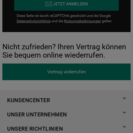
JETZT ANMELDEN
Diese Seite ist durch reCAPTCHA geschützt und die Google
Datenschutzrichtlinie
und die
Nutzungsbedingungen
gelten.
Nicht zufrieden? Ihren Vertrag können
Sie bequem online wiederrufen.
Vertrag widerrufen
KUNDENCENTER
Produktregistrierung
UNSER UNTERNEHMEN
Händlersuche
Über Bauknecht
Häufige Fragen
UNSERE RICHTLINIEN
Für Händler