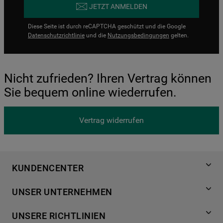
JETZT ANMELDEN
Diese Seite ist durch reCAPTCHA geschützt und die Google
Datenschutzrichtlinie
und die
Nutzungsbedingungen
gelten.
Nicht zufrieden? Ihren Vertrag können
Sie bequem online wiederrufen.
Vertrag widerrufen
KUNDENCENTER
Produktregistrierung
UNSER UNTERNEHMEN
Händlersuche
Über Bauknecht
Häufige Fragen
UNSERE RICHTLINIEN
Für Händler