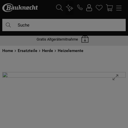
Suche
Gratis Altgerätemitnahme
DIE HÄUFIGSTEN SUCHANFRAGEN
Home
1
Ersatzteile
.
waschmaschine
Herde
Heizelemente
2
.
geschirrspülern
3
.
kühlgefrierkombination
4
.
bko
5
.
trockner
6
.
kühlschrank
7
.
gefrierschrank
8
.
mikrowelle