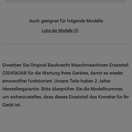
der Weitergabe Ihrer Daten an unsere
Drittanbieter für solche Zwecke zu. Wenn
Sie Ihre Präferenzen festlegen möchten,
Auch geeignet für folgende Modelle
klicken Sie auf die Schaltfläche "Cookie
Liste der Modelle
(
3
)
Einstellungen". Um unsere Cookie-Richtlinie
einzusehen klicken sie auf "Mehr
Informationen" . Wenn Sie auf "Nur
erforderliche Cookies" klicken, werden
lediglich unbedingt erforderliche Cookis
Erwerben Sie Original Bauknecht Waschmaschinen Ersatzteil
gesetzt. Mehr Informationen
C00456368 für die Wartung Ihres Gerätes, damit es wieder
https://www.bauknecht.de/seiten/nutzung-
einwandfrei funktioniert. Unsere Teile haben 2 Jahre
von-cookies
Herstellergarantie. Bitte überprüfen Sie die Modellnummer,
um sicherzustellen, dass dieses Ersatzteil das Korrekte für Ihr
Gerät ist.