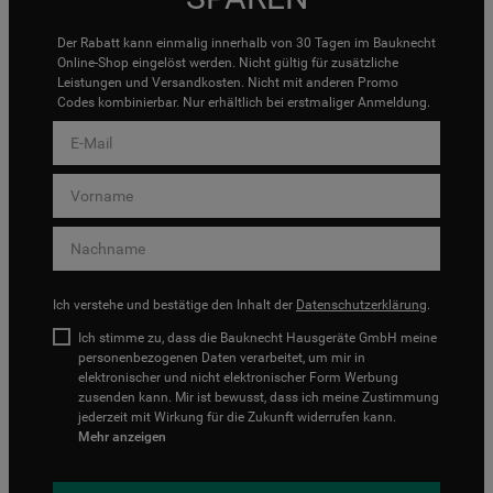
Der Rabatt kann einmalig innerhalb von 30 Tagen im Bauknecht
Online-Shop eingelöst werden. Nicht gültig für zusätzliche
Leistungen und Versandkosten. Nicht mit anderen Promo
Codes kombinierbar. Nur erhältlich bei erstmaliger Anmeldung.
Ich verstehe und bestätige den Inhalt der
Datenschutzerklärung
.
Ich stimme zu, dass die Bauknecht Hausgeräte GmbH meine
personenbezogenen Daten verarbeitet, um mir in
elektronischer und nicht elektronischer Form Werbung
zusenden kann. Mir ist bewusst, dass ich meine Zustimmung
jederzeit mit Wirkung für die Zukunft widerrufen kann.
Mehr anzeigen