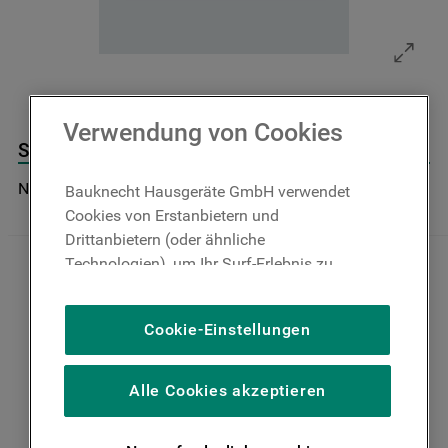
9
.
toplader
10
.
gefriertruhe
Verwendung von Cookies
Schublade Mitte J00460549
Nicht im Bauknecht Online Shop verfügbar
Bauknecht Hausgeräte GmbH verwendet
Cookies von Erstanbietern und
Drittanbietern (oder ähnliche
Technologien), um Ihr Surf-Erlebnis zu
verbessern (unbedingt erforderliche
Cookies), um unser Publikum zu messen
Cookie-Einstellungen
(Leistungs-Cookies), um die redaktionellen
Inhalte der Website basierend auf Ihrer
Nutzung der Website zu personalisieren,
Alle Cookies akzeptieren
die Funktionalität der Website zu
verbessern und Ihnen spezifische