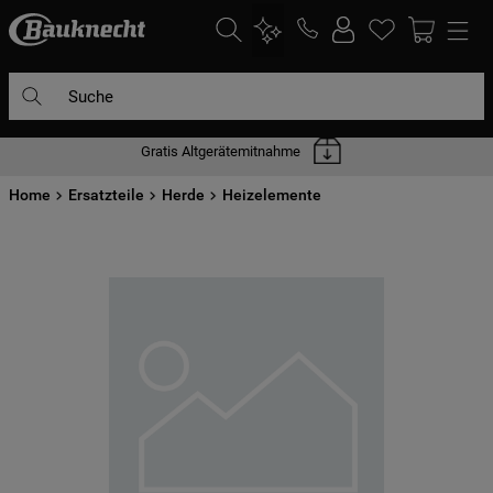
Suche
Gratis Altgerätemitnahme
DIE HÄUFIGSTEN SUCHANFRAGEN
Home
1
Ersatzteile
.
waschmaschine
Herde
Heizelemente
2
.
geschirrspülern
3
.
kühlgefrierkombination
4
.
bko
5
.
trockner
6
.
kühlschrank
7
.
gefrierschrank
8
.
mikrowelle