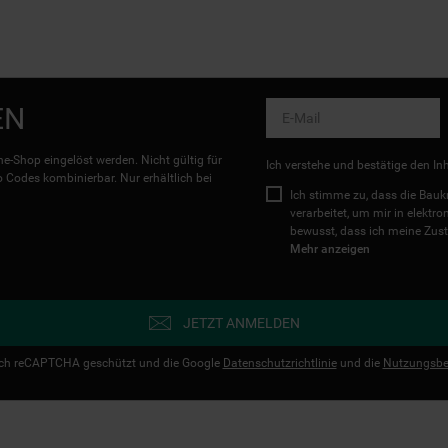
EN
e-Shop eingelöst werden. Nicht gültig für
Ich verstehe und bestätige den In
Codes kombinierbar. Nur erhältlich bei
Ich stimme zu, dass die Ba
verarbeitet, um mir in elektr
bewusst, dass ich meine Zust
Mehr anzeigen
JETZT ANMELDEN
urch reCAPTCHA geschützt und die Google
Datenschutzrichtlinie
und die
Nutzungsbe