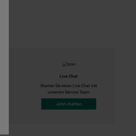
Live Chat
Starten Sie einen Live Chat mit
a
unserem Service Team
Jetzt chatten