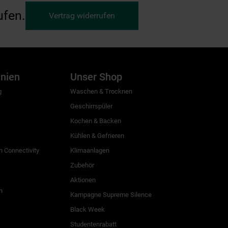
ufen.
Vertrag widerrufen
inien
Unser Shop
g
Waschen & Trocknen
Geschirrspüler
Kochen & Backen
Kühlen & Gefrieren
 Connectivity
Klimaanlagen
Zubehör
Aktionen
n
Kampagne Supreme Silence
Black Week
Studentenrabatt