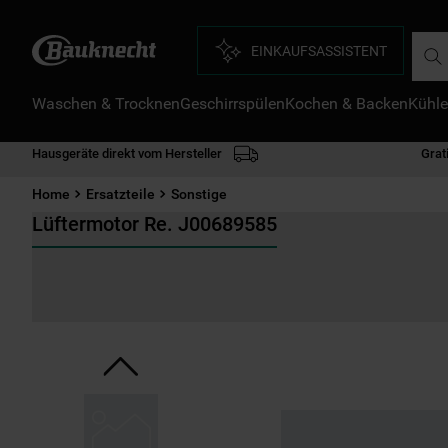
Such
EINKAUFSASSISTENT
Waschen & Trocknen
Geschirrspülen
Kochen & Backen
Kühle
D
1
.
Hausgeräte direkt vom Hersteller
Grat
2
.
Home
Ersatzteile
Sonstige
3
.
Lüftermotor Re. J00689585
4
.
5
.
6
.
7
.
8
.
9
.
1