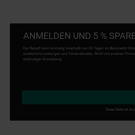
ANMELDEN UND 5 % SPAR
Der Rabatt kann einmalig innerhalb von 30 Tagen im Bauknecht Onlin
zusätzliche Leistungen und Versandkosten. Nicht mit anderen Promo 
erstmaliger Anmeldung.
Diese Seite ist d