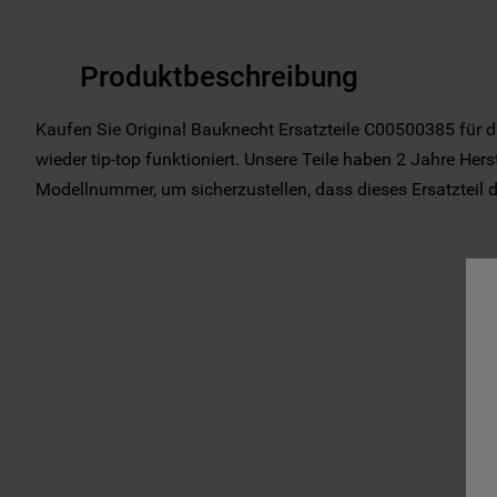
Produktbeschreibung
Kaufen Sie Original Bauknecht Ersatzteile C00500385 für d
wieder tip-top funktioniert. Unsere Teile haben 2 Jahre Herst
Modellnummer, um sicherzustellen, dass dieses Ersatzteil das