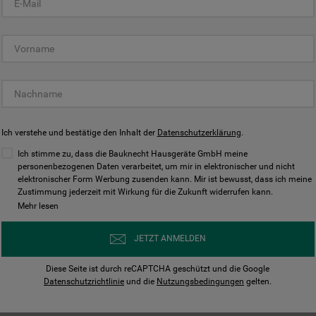
KUNDENCENTER
Ich verstehe und bestätige den Inhalt der
Datenschutzerklärung
.
Ich stimme zu, dass die Bauknecht Hausgeräte GmbH meine
personenbezogenen Daten verarbeitet, um mir in elektronischer und nicht
elektronischer Form Werbung zusenden kann. Mir ist bewusst, dass ich meine
Bedienungsanleitungen
Kontakt
Zustimmung jederzeit mit Wirkung für die Zukunft widerrufen kann.
ungen finden und herunterladen
Wir sind Mo - Sa für Sie d
Mehr lesen
Herunterladen
Jetzt anrufen
JETZT ANMELDEN
Diese Seite ist durch reCAPTCHA geschützt und die Google
Datenschutzrichtlinie
und die
Nutzungsbedingungen
gelten.